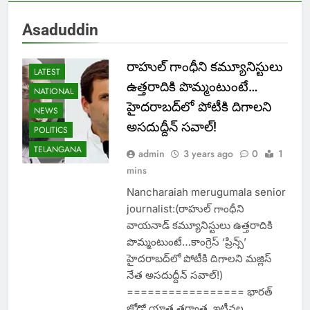
Asaduddin
రాహుల్‌ గాంధీని కమ్యూనిస్టులు
LATEST
ఉత్తరాదికి పొమ్మంటుంటే…
NATIONAL
హైదరాబద్‌లో పోటీకి దిగాలని
NEWS
అసదుద్దీన్‌ సవాల్‌!
POLITICS
TELANGANA
admin
3 years ago
0
1
mins
Nancharaiah merugumala senior
journalist:(రాహుల్‌ గాంధీని
వాయనాడ్‌ కమ్యూనిస్టులు ఉత్తరాదికి
పొమ్మంటుంటే…కాంగ్రెస్‌ ‘ప్రిన్స్‌’
హైదరాబద్‌లో పోటీకి దిగాలని మజ్లిస్‌
నేత అసదుద్దీన్‌ సవాల్‌!)
================= భారత్‌
జోడో యాత్ర తర్వాత, ఇటీవల