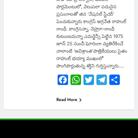
పార్లమెంటులో, వెలుపలా పదునైన
ప్రసంగాలతో తన ‘నేషనల్‌ స్టేచర్‌’
పెంచుకున్నారు కాంగ్రెస్‌ అగ్రనేత రాహుల్‌
గాంధీ. కాంగ్రెసన్నా, నెహ్రూ–గాంధీ
కుటుంబమన్నా ఎమర్జెన్సీ పెట్టిన 1975
జూన్‌ 25 నుంచీ ఘోరంగా వ్యతిరేకించే
నాలాంటి ‘అవిశ్రాంత’పాత్రికేయులు సైతం
రాహుల్‌ భయ్యా ముఖంలో
పొంగిపొర్లుతున్న శక్తిని గుర్తిస్తున్నారు….
Facebook
WhatsApp
Twitter
Telegram
Share
Read More