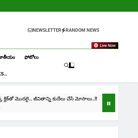
NEWSLETTER
RANDOM NEWS
Live Now
జాతీయం
ఫోటోలు
KS…
ిక్‌తో మొదలై… జీవితాన్ని కుదేలు చేసే మోసాలు..!!
cini
1 Mon