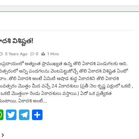
దశి విశిష్టత!
5 Years Ago
0
1 Mins
్రదాయంలో అత్యంత ప్రాముఖ్యత ఉన్న తొలి ఏకాదశి పండుగలకు ఆది.
త్సరంలో అన్ని పండగలను వెంటపెట్టుకోచ్చే తొలి ఏకాదశి విశిష్టత ఏంటో
ాం. తొలి ఏకాదశి అంటే ఏమిటి ఆషాడ శుద్ధ ఏకాదశిని తొలి ఏకాద‌శి
వత్సరం మొత్తం మీద వచ్చే 24 ఏకాదశులు (ప్రతీ నెల కృష్ణ పక్షంలో ఒకటి ,
లో ఒకటి మొత్తంగా రెండు ఏకాదశులు వస్తాయి.) ఏదో ఒక ప్రత్యేకత
ుంటాయి. ఏకాదశి అంటే…
ebook
WhatsApp
Twitter
Telegram
Share