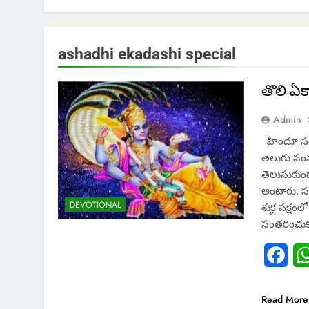
ashadhi ekadashi special
తొలి ఏకా
Admin
హిందూ సంప
తెలుగు సంవ
తెలుసుకుంద
అంటారు. సం
DEVOTIONAL
శుక్ల పక్షం
సంతరించుక
Fac
Read More