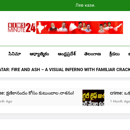
Лев казино
промокоды
2025
Newsminute24
Get All Updated Telugu News
సినిమా
ఆధ్యాత్మికం
ఆంధ్రప్రదేశ్
తెలంగాణ
క్రీడలు
ATAR: FIRE AND ASH – A VISUAL INFERNO WITH FAMILIAR CRAC
crime: క్షణికానందం కోసం కుటుంబాల నాశనం!
crime: ఒక్క క్ల
Ago
1 Month Ago