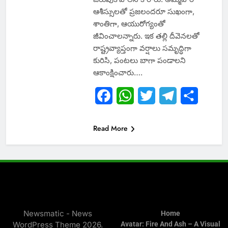
ఆశీస్సులతో ప్రజలందరూ సుఖంగా,
శాంతిగా, ఆయురోగ్యంతో
జీవించాలన్నారు. ఇక తల్లి దీవెనలతో
రాష్ట్రవ్యాప్తంగా వర్షాలు సమృద్ధిగా
కురిసి, పంటలు బాగా పండాలని
ఆకాంక్షించారు….
Facebook
WhatsApp
Twitter
Telegram
Share
Read More
Newsmatic - News
Home
WordPress Theme 2026.
Avatar: Fire And Ash – A Visual