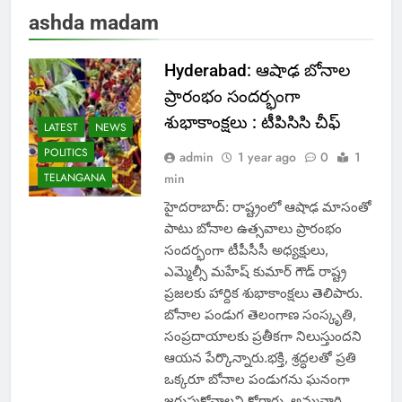
ashda madam
Hyderabad: ఆషాఢ బోనాల
ప్రారంభం సందర్భంగా
శుభాకాంక్షలు : టీపిసిసి చీఫ్
LATEST
NEWS
POLITICS
admin
1 year ago
0
1
TELANGANA
min
హైదరాబాద్: రాష్ట్రంలో ఆషాఢ మాసంతో
పాటు బోనాల ఉత్సవాలు ప్రారంభం
సందర్భంగా టీపీసీసీ అధ్యక్షులు,
ఎమ్మెల్సీ మహేష్ కుమార్ గౌడ్ రాష్ట్ర
ప్రజలకు హార్దిక శుభాకాంక్షలు తెలిపారు.
బోనాల పండుగ తెలంగాణ సంస్కృతి,
సంప్రదాయాలకు ప్రతీకగా నిలుస్తుందని
ఆయన పేర్కొన్నారు.భక్తి, శ్రద్ధలతో ప్రతి
ఒక్కరూ బోనాల పండుగను ఘనంగా
జరుపుకోవాలని కోరారు. అమ్మవారి