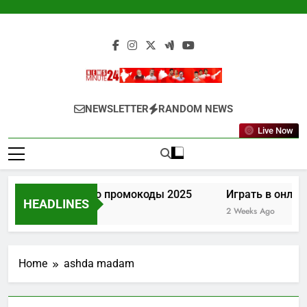
Skip
to
content
Newsminute24
Get All Updated Telugu News
NEWSLETTER
RANDOM NEWS
Live Now
Лев казино промокоды 2025
Играть в онлай
HEADLINES
1 Week Ago
2 Weeks Ago
Home
ashda madam