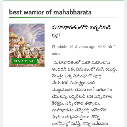
best warrior of mahabharata
మహాభారతంలోని బర్బరీకుడి
కథ!
admin
5 years ago
0
1
mins
DEVOTIONAL
మహాభారతంలో మహా మహులను
అందరినీ ఒక్క నిముషంలో చంపి యుద్ధం
మొత్తం ఒక్క నిముషంలో పూర్తి
చేయగలిగే సామర్థ్యం ఉండి
మొట్టమొదట తనను తానే బలిదానం
చేసుకున్న బర్బరీకుడి కథ! ఎన్ని రకాల
కేరక్టర్లు, ఎన్ని రకాల తత్వాలు.
మహాభారతం తవ్వేకొద్దీ అనేకానేక
పాత్రలు దర్శనమిస్తాయి. కొన్ని
ఆలోచనల్లో పడేస్తే, కొన్ని ఆవేదనకు