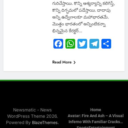
గురిచేస్తాయి. కొన్ని ఆశ్యర్యాన్ని కలిగిస్తే,
కొన్ని దిగ్భమలో పడేస్తాయి. దాదాపు
అన్ని ఉద్వేగాలకూ మహాభారతమే.
మొత్తం భారతంలో అన్నింటికన్నా
భిన్నమైన కేరక్టర్…
Facebook
WhatsApp
Twitter
Telegram
Share
Read More
Newsmatic - News
Home
WordPress Theme 2026.
Avatar: Fire And Ash – A Visual
Inferno With Familiar Cracks…
Powered By
.
BlazeThemes
Sports
Entertainment