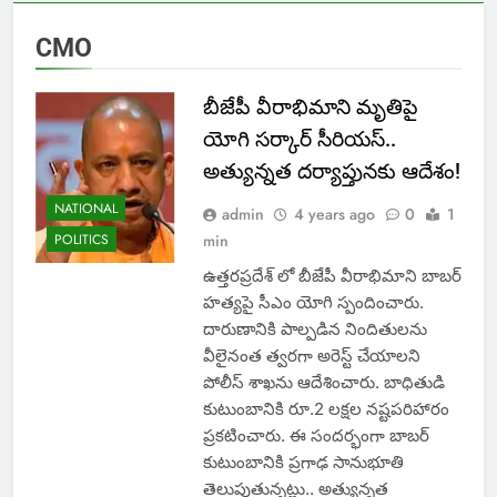
CMO
బీజేపీ వీరాభిమాని మృతిపై
యోగి సర్కార్ సీరియస్..
అత్యున్నత దర్యాప్తునకు ఆదేశం!
NATIONAL
admin
4 years ago
0
1
POLITICS
min
ఉత్తరప్రదేశ్ లో బీజేపీ వీరాభిమాని బాబర్
హత్యపై సీఎం యోగి స్పందించారు.
దారుణానికి పాల్పడిన నిందితులను
వీలైనంత త్వరగా అరెస్ట్ చేయాలని
పోలీస్ శాఖను ఆదేశించారు. బాధితుడి
కుటుంబానికి రూ.2 లక్షల నష్టపరిహారం
ప్రకటించారు. ఈ సందర్భంగా బాబర్
కుటుంబానికి ప్రగాఢ సానుభూతి
తెలుపుతున్నట్లు.. అత్యున్నత