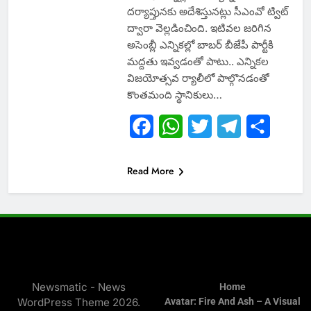
దర్యాప్తునకు అదేశిస్తునట్లు సీఎంవో ట్విట్
ద్వారా వెల్లడించింది. ఇటివల జరిగిన
అసెంబ్లీ ఎన్నికల్లో బాబర్ బీజేపీ పార్టీకి
మద్దతు ఇవ్వడంతో పాటు.. ఎన్నికల
విజయోత్సవ ర్యాలీలో పాల్గొనడంతో
కొంతమంది స్థానికులు…
Facebook
WhatsApp
Twitter
Telegram
Share
Read More
Newsmatic - News
Home
WordPress Theme 2026.
Avatar: Fire And Ash – A Visual