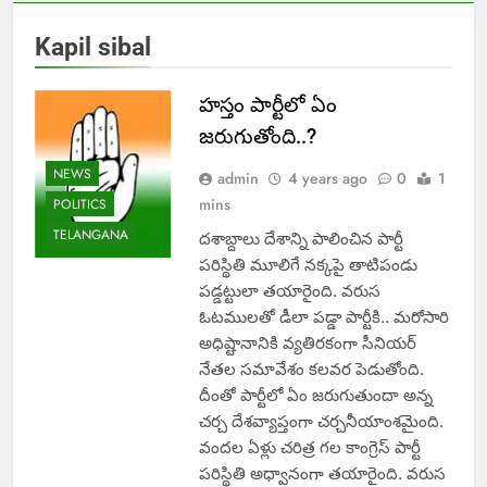
Kapil sibal
హస్తం పార్టీలో ఏం
జరుగుతోంది..?
NEWS
admin
4 years ago
0
1
mins
POLITICS
TELANGANA
దశాబ్దాలు దేశాన్ని పాలించిన పార్టీ
పరిస్థితి మూలిగే నక్కపై తాటిపండు
పడ్డట్టులా తయారైంది. వరుస
ఓటములతో డీలా పడ్డా పార్టీకి.. మరోసారి
అధిష్టానానికి వ్యతిరకంగా సీనియర్
నేతల సమావేశం కలవర పెడుతోంది.
దీంతో పార్టీలో ఏం జరుగుతుందా అన్న
చర్చ దేశవ్యాప్తంగా చర్చనీయాంశమైంది.
వందల ఏళ్లు చరిత్ర గల కాంగ్రెస్ పార్టీ
పరిస్థితి అధ్వానంగా తయారైంది. వరుస