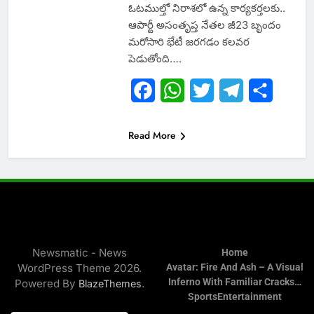
ఓటముల్తో నిరాశలో ఉన్న కార్యకర్తలకు..
ఆపార్టీ అసంతృప్త నేతల జీ23 బృందం
మరోసారి భేటీ జరగడం కలవర
పెడుతోంది….
Facebook
WhatsApp
Twitter
Telegram
Share
Read More
Newsmatic - News
Home
WordPress Theme 2026.
Avatar: Fire And Ash – A Visual
Inferno With Familiar Cracks…
Powered By
.
BlazeThemes
Sports
Entertainment