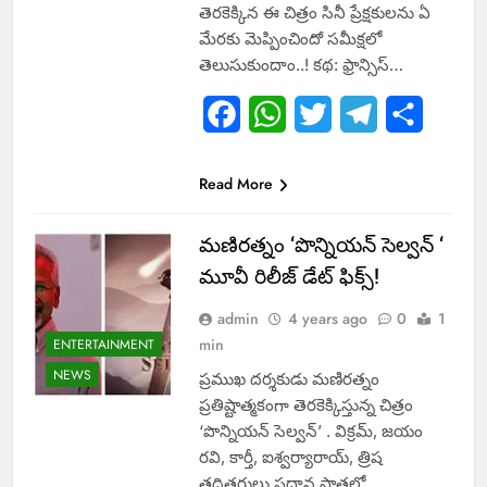
తెరకెక్కిన ఈ చిత్రం సినీ ప్రేక్షకులను ఏ
మేరకు మెప్పించిందో సమీక్షలో
తెలుసుకుందాం..! కథ: ఫ్రాన్సిస్…
Facebook
WhatsApp
Twitter
Telegram
Share
Read More
మణిరత్నం ‘పొన్నియన్ సెల్వన్ ‘
మూవీ రిలీజ్ డేట్ ఫిక్స్!
admin
4 years ago
0
1
min
ENTERTAINMENT
NEWS
ప్రముఖ దర్శకుడు మణిరత్నం
ప్రతిష్టాత్మకంగా తెరకెక్కిస్తున్న చిత్రం
‘పొన్నియన్ సెల్వన్’ . విక్రమ్‌, జయం
రవి, కార్తీ, ఐశ్వర్యారాయ్‌, త్రిష
తదితరులు ప్రధాన పాత్రల్లో