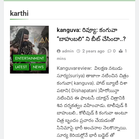
karthi
kanguva: రివ్యూ: కంగువా
“బాహుబలి” ని బీట్ చేసిందా..?
admin
2 years ago
0
1
mins
ENTERTAINMENT
LATEST
NEWS
Kanguvareview: విలక్షణ నటుడు
సూర్య(suriya) తాజాగా నటించిన చిత్రం
కంగువా( kanguva). హాట్ బ్యూటీ దిశా
పటాని( Dishapatani )హీరోయిన్గా
నటించిన ఈ ఫాంటసీ యాక్షన్ చిత్రానికి
శివ దర్శకత్వం వహించాడు. టాలీవుడ్ కి
బాహుబలి.. కోలీవుడ్ కి కంగువా అంటూ
చిత్ర బృందం ప్రచారం చేయడంతో
సినిమాపై భారీ అంచనాల నెలకొన్నాయి.
సూర్య కెరియర్లోనే భారీ బడ్జెట్ తో