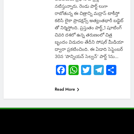
నటిస్తున్నారు. రెండు పార్ట్ లుగా
రాబోతున్న ఈ చిత్రాన్ని మద్రాస్​ టాకీస్తో
కలిసి లైకా ప్రొడక్షన్స్ అత్యంత​భారీ బడ్జెట్​
తో నిర్మిస్తోంది. ప్రస్తుతం పార్ట్_1 షూటింగ్
చివరి దశలో ఉన్న తరుణంలో చిత్ర
బృందం విడుదల తేదీని సోషల్ మీడియా
ద్వారా ప్రకటించింది. ఈ ఏడాది సెప్టెంబర్​
30న ‘పొన్నియన్​ సెల్వన్’​ పార్ట్​ 1ను…
Facebook
WhatsApp
Twitter
Telegram
Share
Read More