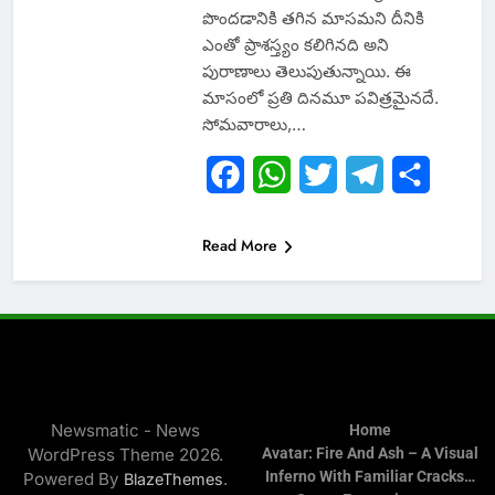
పొందడానికి తగిన మాసమని దీనికి
ఎంతో ప్రాశస్త్యం కలిగినది అని
పురాణాలు తెలుపుతున్నాయి. ఈ
మాసంలో ప్రతి దినమూ పవిత్రమైనదే.
సోమవారాలు,…
Facebook
WhatsApp
Twitter
Telegram
Share
Read More
Newsmatic - News
Home
WordPress Theme 2026.
Avatar: Fire And Ash – A Visual
Inferno With Familiar Cracks…
Powered By
.
BlazeThemes