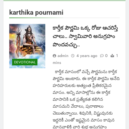
karthika pournami
కార్తీక పౌర్ణమి ఒక్క రోజు ఆచరిస్తే
చాలు.. స్వామివారి అనుగ్రహం
పొందవచ్చు..
admin
4 years ago
0
1
DEVOTIONAL
mins
కార్తీక మాసంలో వచ్చే పౌర్ణమను కార్తీక
పౌర్ణమి అంటారు. ఈ కార్తీక పౌర్ణమి అనేది
హరిహరులకు అత్యంత ప్రీతికరమైన
మాసం. అన్ని మాసాల్లోను ఈ కార్తీక
మాసానికి ఒక ప్రత్యేకత కలిగిన
మాసమని వేదాలు, పురాణాలు
చెబుతున్నాయి. శివునికి, విష్ణువునకు
ఇద్దరికీ ఎంతో ఇష్టమైన మాసం కావున
మానవాళికి వారి శుభ అనుగ్రహం