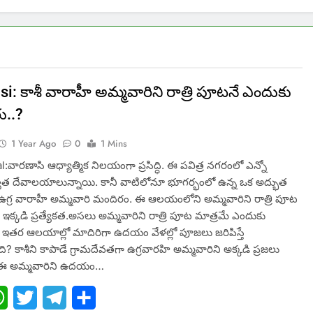
i: కాశీ వారాహీ అమ్మవారిని రాత్రి పూటనే ఎందుకు
రు..?
1 Year Ago
0
1 Mins
:వారణాసి ఆధ్యాత్మిక నిలయంగా ప్రసిద్ధి. ఈ పవిత్ర నగరంలో ఎన్నో
త దేవాలయాలున్నాయి. కానీ వాటిలోనూ భూగర్భంలో ఉన్న ఒక అద్భుత
్ర వారాహీ అమ్మవారి మందిరం. ఈ ఆలయంలోని అమ్మవారిని రాత్రి పూట
క్కడి ప్రత్యేకత.అసలు అమ్మవారిని రాత్రి పూట మాత్రమే ఎందుకు
? ఇతర ఆలయాల్లో మాదిరిగా ఉదయం వేళల్లో పూజలు జరిపిస్తే
 కాశీని కాపాడే గ్రామదేవతగా ఉగ్రవారహి అమ్మవారిని అక్కడి ప్రజలు
ు. ఈ అమ్మవారిని ఉదయం…
ebook
WhatsApp
Twitter
Telegram
Share