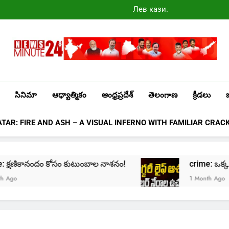
Лев казино
промокоды
2025
Newsminute24
Get All Updated Telugu News
సినిమా
ఆధ్యాత్మికం
ఆంధ్రప్రదేశ్
తెలంగాణ
క్రీడలు
ATAR: FIRE AND ASH – A VISUAL INFERNO WITH FAMILIAR CRAC
ime: క్షణికానందం కోసం కుటుంబాల నాశనం!
crime: ఒక్క క్లి
go
1 Month Ago