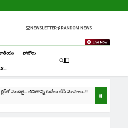
NEWSLETTER
RANDOM NEWS
Live Now
జాతీయం
ఫోటోలు
KS…
క్‌తో మొదలై… జీవితాన్ని కుదేలు చేసే మోసాలు..!!
cinim
1 Mont