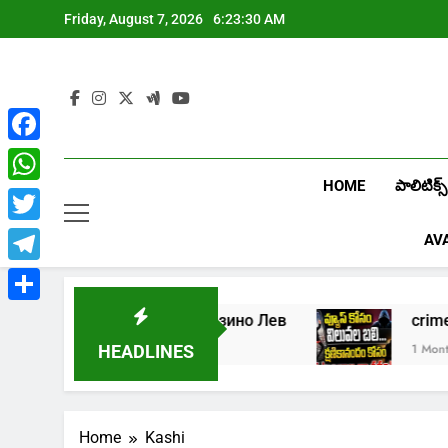
Skip
Friday, August 7, 2026
6:23:30 AM
to
content
Facebook
HOME
పాలిటిక్స్
WhatsApp
Twitter
AV
Telegram
Share
Играть в онлайн казино Лев
cr
1 Week Ago
1 Month A
HEADLINES
Home
Kashi