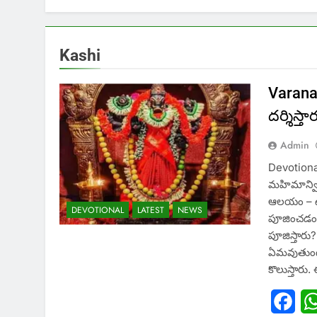
Kashi
Varanas
దర్శిస్తా
Admin
Devotional
మహిమాన్వి
ఆలయం – ఉగ
DEVOTIONAL
LATEST
NEWS
పూజించడం ఇ
పూజిస్తారు
ఏమవుతుంది?
కొలుస్తార
Fac