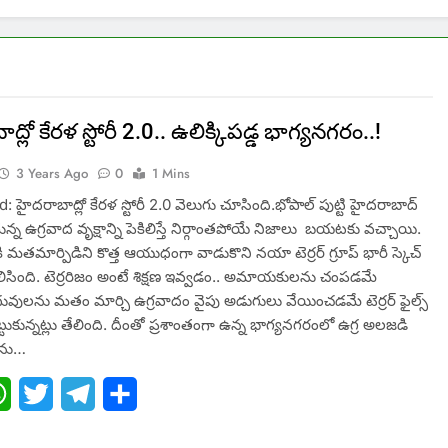
్లో కేరళ స్టోరీ 2.0.. ఉలిక్కిపడ్డ భాగ్యనగరం..!
3 Years Ago
0
1 Mins
 హైదరాబాద్లో కేరళ స్టోరీ 2.0 వెలుగు చూసింది.భోపాల్ పుట్టి హైదరాబాద్
న్న ఉగ్రవాద వృక్షాన్ని పెకిలిస్తే నిర్గాంతపోయే నిజాలు బయటకు వచ్చాయి.
ి మతమార్పిడిని కొత్త ఆయుధంగా వాడుకొని నయా టెర్రర్ గ్రూప్ భారీ స్కెచ్
తెలిసింది. టెర్రరిజం అంటే శిక్షణ ఇవ్వడం.. అమాయకులను చంపడమే
ువులను మతం మార్చి ఉగ్రవాదం వైపు అడుగులు వేయించడమే టెర్రర్ ఫైల్స్
ెట్టుకున్నట్లు తేలింది. దీంతో ప్రశాంతంగా ఉన్న భాగ్యనగరంలో ఉగ్ర అలజడి
లను…
ebook
WhatsApp
Twitter
Telegram
Share