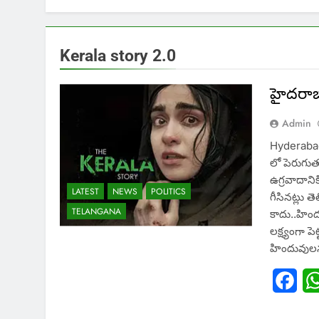
Kerala story 2.0
హైదరాబాద
Admin
Hyderabad:
లో పెరుగుతు
ఉగ్రవాదానిక
LATEST
NEWS
POLITICS
గీసినట్లు 
TELANGANA
కాదు..హింద
లక్ష్యంగా ప
హిందువు
Fac