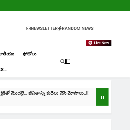
NEWSLETTER
RANDOM NEWS
Live Now
జాతీయం
ఫోటోలు
KS…
క్‌తో మొదలై… జీవితాన్ని కుదేలు చేసే మోసాలు..!!
cinima
1 Mont