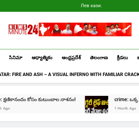
Лев казино
промокоды
2025
Newsminute24
Get All Updated Telugu News
సినిమా
ఆధ్యాత్మికం
ఆంధ్రప్రదేశ్
తెలంగాణ
క్రీడలు
ATAR: FIRE AND ASH – A VISUAL INFERNO WITH FAMILIAR CRAC
ime: క్షణికానందం కోసం కుటుంబాల నాశనం!
crime: ఒక్క క్లి
go
1 Month Ago