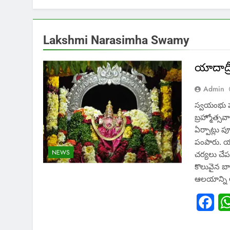
Lakshmi Narasimha Swamy
యాదాద్రీ
Admin
స్వయంభు పం
బ్రహ్మోత్స
ఏర్పాట్లు ప
పంపారు. య
NEWS
చర్యలు చేప
కొలువైన బ
ఆలయాన్ని 
Fac