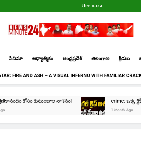
Лев казино
промокоды
2025
Newsminute24
Get All Updated Telugu News
సినిమా
ఆధ్యాత్మికం
ఆంధ్రప్రదేశ్
తెలంగాణ
క్రీడలు
ATAR: FIRE AND ASH – A VISUAL INFERNO WITH FAMILIAR CRAC
e: క్షణికానందం కోసం కుటుంబాల నాశనం!
crime: ఒక్క క్లిక్
1 Month Ago