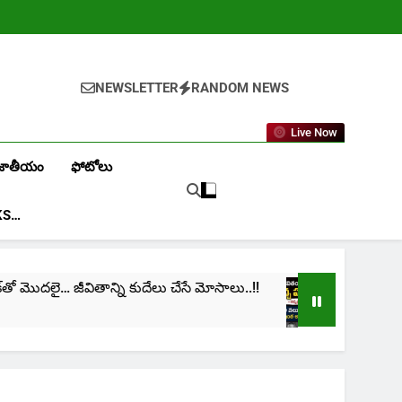
NEWSLETTER
RANDOM NEWS
Live Now
జాతీయం
ఫోటోలు
KS…
‌తో మొదలై… జీవితాన్ని కుదేలు చేసే మోసాలు..!!
cinima:
1 Month 