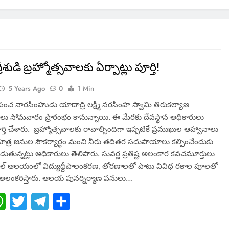
శుడి బ్రహ్మోత్సవాలకు ఏర్పాట్లు పూర్తి!
5 Years Ago
0
1 Min
చ నారసింహుడు యాదాద్రి లక్ష్మీ నరసింహ స్వామి తిరుకల్యాణ
వాలు సోమవారం ప్రారంభం కానున్నాయి. ఈ మేరకు దేవస్థాన అధికారులు
ూర్తి చేశారు. బ్రహ్మోత్సవాలకు రావాల్సిందిగా ఇప్పటికే ప్రముఖుల ఆహ్వానాలు
ాత్ర జనుల సౌకర్యార్థం మంచి నీరు తదితర సదుపాయాలు కల్పించేందుకు
డుతున్నట్లు అధికారులు తెలిపారు. సువర్ణ ప్రతిష్ట అలంకార కవచమూర్తులు
ాల్ ఆలయంలో విద్యుద్దీపాలంకరణ, తోరణాలతో పాటు వివిధ రకాల పూలతో
అలంకరిస్తారు. ఆలయ పునర్నిర్మాణ పనులు…
ebook
WhatsApp
Twitter
Telegram
Share