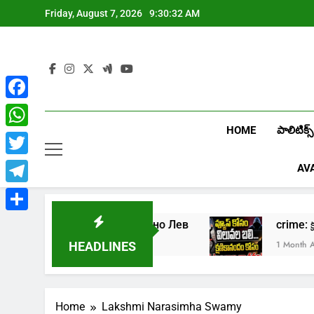
Skip
Friday, August 7, 2026
9:30:32 AM
to
content
Facebook
HOME
పాలిటిక్స్
WhatsApp
Twitter
AV
Telegram
Share
Играть в онлайн казино Лев
crim
1 Week Ago
1 Month Ago
HEADLINES
Home
Lakshmi Narasimha Swamy