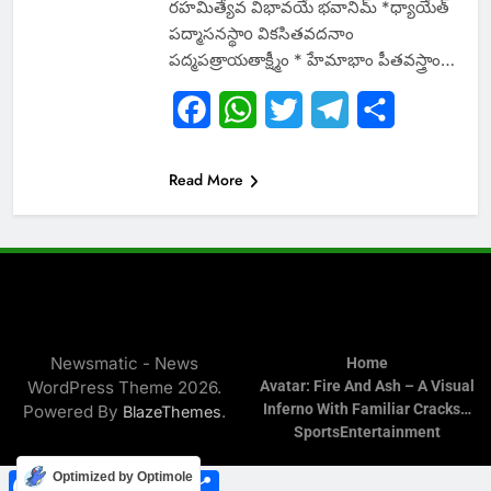
రహమిత్యేవ విభావయే భవానిమ్ *ధ్యాయేత్
పద్మాసనస్థాo వికసితవదనాం
పద్మపత్రాయతాక్ష్మీం * హేమాభాం పీతవస్త్రాం…
Facebook
WhatsApp
Twitter
Telegram
Share
Read More
Newsmatic - News
Home
WordPress Theme 2026.
Avatar: Fire And Ash – A Visual
Inferno With Familiar Cracks…
Powered By
.
BlazeThemes
Sports
Entertainment
Facebook
WhatsApp
Twitter
Telegram
Share
Optimized by Optimole