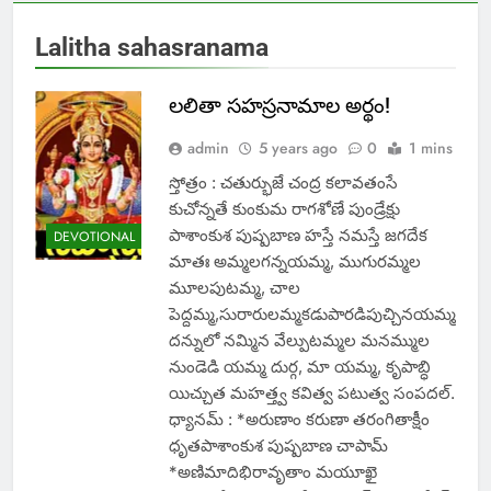
Lalitha sahasranama
లలితా సహస్రనామాల అర్థం!
admin
5 years ago
0
1 mins
స్తోత్రం : చతుర్భుజే చంద్ర కలావతంసే
కుచోన్నతే కుంకుమ రాగశోణే పుండ్రేక్షు
పాశాంకుశ పుష్పబాణ హస్తే నమస్తే జగదేక
DEVOTIONAL
మాతః అమ్మలగన్నయమ్మ, ముగురమ్మల
మూలపుటమ్మ, చాల
పెద్దమ్మ,సురారులమ్మకడుపారడిపుచ్చినయమ్మ
దన్నులో నమ్మిన వేల్పుటమ్మల మనమ్ముల
నుండెడి యమ్మ దుర్గ, మా యమ్మ, కృపాబ్ధి
యిచ్చుత మహత్త్వ కవిత్వ పటుత్వ సంపదల్.
ధ్యానమ్ : *అరుణాం కరుణా తరంగితాక్షీం
ధృతపాశాంకుశ పుష్పబాణ చాపామ్
*అణిమాదిభిరావృతాం మయూఖై