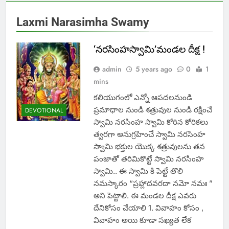
Laxmi Narasimha Swamy
‘నరసింహస్వామి’మండల దీక్ష !
admin
5 years ago
0
1
mins
కలియుగంలో ఎన్నో ఆపదలనుండి
ప్రమాధాల నుండి శత్రువుల నుండి రక్షించే
DEVOTIONAL
స్వామి నరసింహ స్వామి కోరిన కోరికలు
త్వరగా అనుగ్రహించే స్వామి నరసింహ
స్వామి భక్తుల యొక్క శత్రువులను తన
పంజాతో తరిమికొట్టే స్వామి నరసింహ
స్వామి.. ఈ స్వామి కి పెట్టే తొలి
నమస్కారం “ప్రహ్లాదవరదా నమో నమః ”
అని పెట్టాలి. ఈ మండల దీక్ష ఎవరు
దేనికోసం చేయాలి 1. వివాహం కోసం ,
వివాహం అయి కూడా సఖ్యత లేక