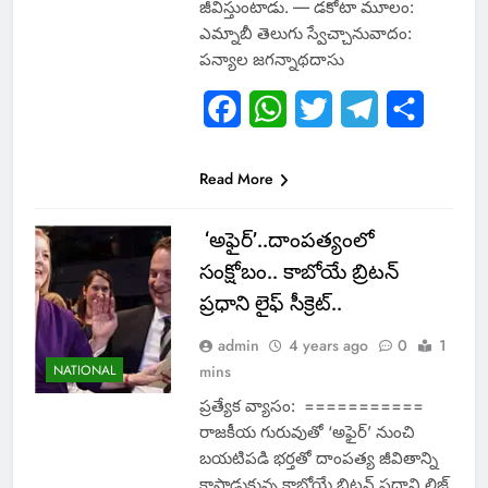
జీవిస్తుంటాడు. — డకోటా మూలం:
ఎమ్నాబీ తెలుగు స్వేచ్చానువాదం:
పన్యాల జగన్నాథదాసు
Facebook
WhatsApp
Twitter
Telegram
Share
Read More
‘అఫైర్‌’..దాంపత్యంలో
సంక్షోబం.. కాబోయే బ్రిటన్‌
ప్రధాని లైఫ్ సీక్రెట్..
admin
4 years ago
0
1
NATIONAL
mins
ప్రత్యేక వ్యాసం: ===========
రాజకీయ గురువుతో ‘అఫైర్‌’ నుంచి
బయటిపడి భర్తతో దాంపత్య జీవితాన్ని
కాపాడుకున్న కాబోయే బ్రిటన్‌ ప్రధాని లిజ్‌