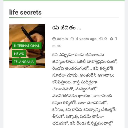
life secrets
కవి జీవితం …
admin
4 years ago
0
1
mins
INTERNATIONAL
NEWS
కవి ఎప్పుడూ రెండు జీవితాలను
జీవిస్తుంటాడు. ఒకటి బాహ్యప్రపంచంలో,
TELANGANA
రెండోది అంతరంగంలో… కవి కళ్ళలోకి
సూటిగా చూడు. అంతులేని అగాధాలు
కనిపిస్తాయి. కాస్త సుదీర్ఘంగా
చూశావనుకో, నువ్వందులో
మునిగిపోవడం ఖాయం. చాలామంది
కవుల కళ్ళలోకి అలా చూడరనుకో,
కనీసం, కవి రాసిన కవిత్వాన్ని చేతుల్లోకి
తీసుకో, ఒక్కొక్క పదమే తాపీగా
చదువుకో. కవి రెండు భిన్నప్రపంచాల్లో