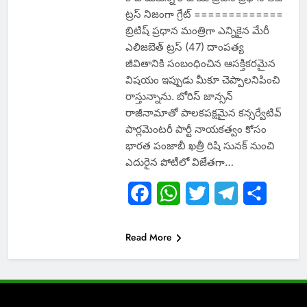
ట్రస్‌ నిజంగా గ్రేట్‌ =============
బ్రిటిష్‌ ప్రధాన మంత్రిగా ఎన్నికైన మేరీ
ఎలిజబెత్‌ ట్రస్‌ (47) దాంపత్య
జీవితానికి సంబంధించిన ఆసక్తికరమైన
విషయం ఇప్పుడు మీకూ చెప్పాలనిపించి
రాస్తున్నాను. బోరిస్‌ జాన్సన్‌
రాజీనామాతో పాలకపక్షమైన కన్సర్వేటివ్‌
పార్లమెంటరీ పార్టీ నాయకత్వం కోసం
భారత పంజాబీ ఖత్రీ రిషి సునక్‌ నుంచి
ఎదురైన పోటీలో విజేతగా…
Facebook
WhatsApp
Twitter
Telegram
Share
Read More