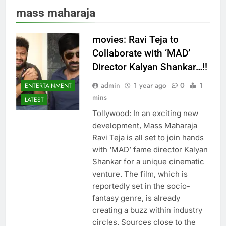
mass maharaja
movies: Ravi Teja to
Collaborate with ‘MAD’
Director Kalyan Shankar…!!
admin
1 year ago
0
1
ENTERTAINMENT
mins
LATEST
Tollywood: In an exciting new
development, Mass Maharaja
Ravi Teja is all set to join hands
with ‘MAD’ fame director Kalyan
Shankar for a unique cinematic
venture. The film, which is
reportedly set in the socio-
fantasy genre, is already
creating a buzz within industry
circles. Sources close to the