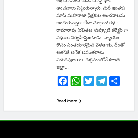
అభిమానులు ఈసినిమాపై భారీ
అంచనాలు పెట్టుకున్నారు. మరీ ఇంతకు
మాస్ మహారాజా ప్రేక్షకుల అంచనాలను
అందుకున్నారా లేదా చూద్దాం! కథ :
రామారావు (రవితేజ )డిప్యూటీ కలెక్టర్ గా
విధులు నిర్వహిస్తుంటాడు. న్యాయం
కోసం ఎంతదూరమైన వెళతాడు. దీంతో
అతనికి అనేక అవంతరాలు
ఎదురవుతాయి. ఈక్రమంలోనే సొంత
జిల్లా…
Facebook
WhatsApp
Twitter
Telegram
Share
Read More