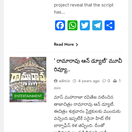
project reveal that the script
has…
Facebook
WhatsApp
Twitter
Telegram
Share
Read More
‘ రామారావు ఆన్ డ్యూటీ’ మూవీ
రివ్యూ..
admin
4 years ago
0
1
min
ENTERTAINMENT
మాస్ మహారాజా రవితేజ నటించిన
తాజాచిత్రం రామారావు ఆన్ డ్యూటీ.
ఈచిత్రం శుక్రవారం ప్రేక్షకులకు ముందుకు
వచ్చింది.ఇప్పటీకే సరైనా హిట్ లేక
బాక్సాఫీస్ కళ తప్పింది. దీంతో