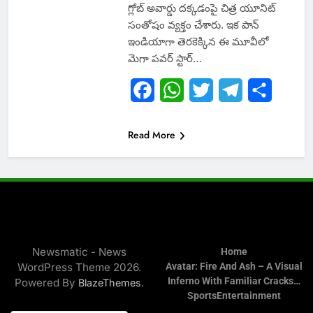
గ్లోబ్ అవార్డు దక్కడంపై చిత్ర యూనిట్
సంతోషం వ్యక్తం చేశారు. ఇక పాన్
ఇండియాగా తెరకెక్కిన ఈ మూవీలో
మెగా పవర్ స్టార్…
Facebook
WhatsApp
Twitter
Telegram
Share
Read More
Newsmatic - News
Home
WordPress Theme 2026.
Avatar: Fire And Ash – A Visual
Inferno With Familiar Cracks…
Powered By
.
BlazeThemes
Sports
Entertainment