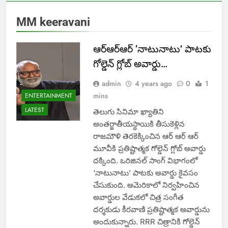
MM keeravani
ఆర్ఆర్ఆర్ ‘నాటునాటు’ పాటకు
గోల్డెన్ గ్లోబ్ అవార్డు…
admin
4 years ago
0
1
mins
ENTERTAINMENT
LATEST
తెలుగు సినిమా ఖ్యాతిని
అంతర్జాతీయస్థాయికి తీసుకెళ్లిన
రాజమౌళి తెరకెక్కించిన ఆర్ ఆర్ ఆర్
మూవీకి ప్రతిష్టాత్మక గోల్డెన్ గ్లోబ్ అవార్డు
దక్కింది. ఒరిజినల్ సాంగ్ విభాగంలో
‘నాటునాటు’ పాటకు అవార్డు కైవసం
చేసుకుంది. అమెరికాలో నిర్వహించిన
అవార్డుల వేడుకలో చిత్ర సంగీత
దర్శకుడు కీరవాణి ప్రతిష్టాత్మక అవార్డును
అందుకున్నారు. RRR చిత్రానికి గోల్డెన్