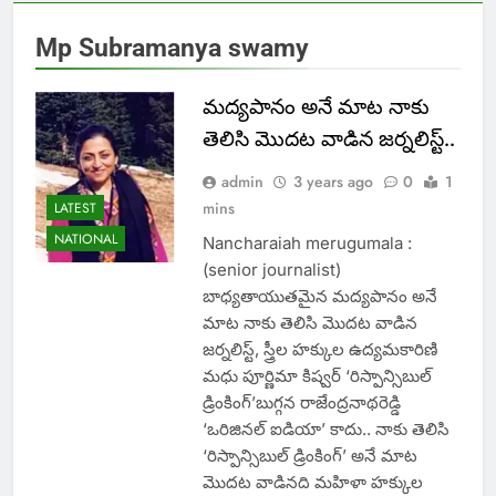
Mp Subramanya swamy
మద్యపానం అనే మాట నాకు
తెలిసి మొదట వాడిన జర్నలిస్ట్..
admin
3 years ago
0
1
mins
LATEST
NATIONAL
Nancharaiah merugumala :
(senior journalist)
బాధ్యతాయుతమైన మద్యపానం అనే
మాట నాకు తెలిసి మొదట వాడిన
జర్నలిస్ట్, స్త్రీల హక్కుల ఉద్యమకారిణి
మధు పూర్ణిమా కిష్వర్‌ ‘రిస్పాన్సిబుల్‌
డ్రింకింగ్’బుగ్గన రాజేంద్రనాథరెడ్డి
‘ఒరిజినల్‌ ఐడియా’ కాదు.. నాకు తెలిసి
‘రిస్పాన్సిబుల్‌ డ్రింకింగ్’ అనే మాట
మొదట వాడినది మహిళా హక్కుల