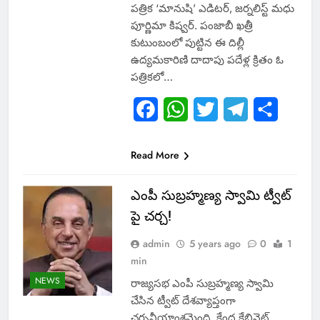
పత్రిక ‘మానుషి’ ఎడిటర్, జర్నలిస్ట్‌ మధు
పూర్ణిమా కిష్వర్‌. పంజాబీ ఖత్రీ
కుటుంబంలో పుట్టిన ఈ దిల్లీ
ఉద్యమకారిణి దాదాపు పదేళ్ల క్రితం ఓ
పత్రికలో…
Facebook
WhatsApp
Twitter
Telegram
Share
Read More
ఎంపీ సుబ్రహ్మణ్య స్వామి ట్వీట్
పై చర్చ!
admin
5 years ago
0
1
min
NEWS
రాజ్యసభ ఎంపీ సుబ్రహ్మణ్య స్వామి
చేసిన ట్వీట్​ దేశవ్యాప్తంగా
చర్చనీయాంశమైంది. కేంద్ర కేబినెట్​