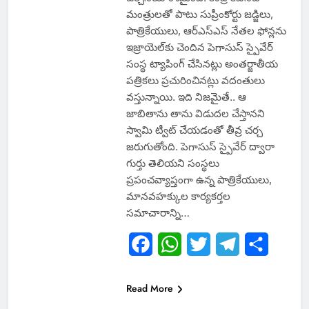
మంత్రులతో పాటు సుప్రీంకోర్టు జడ్జిలు,
పాత్రికేయులు, ఆర్​ఎస్​ఎస్​ నేతల ఫోన్లను
ఇజ్రాయెల్​కు చెందిన పెగాసుస్‌ స్పైవేర్‌
సంస్థ ట్యాపింగ్​ చేసినట్లు అంతర్జాతీయ
పత్రికలు ప్రచురించినట్లు వదంతులు
వస్తున్నాయి. ఇది నిజమైతే.. ఆ
జాబితాను తాను విడుదల చేస్తానని
స్వామి ట్వీట్ చేయడంతో తీవ్ర చర్చ
జరుగుతోంది. పెగాసుస్ స్పైవేర్​ ద్వారా
గుర్తు తెలియని సంస్థలు
ప్రపంచవ్యాప్తంగా ఉన్న పాత్రికేయులు,
మానవహక్కుల కార్యకర్తల
సమాచారాన్ని…
Facebook
WhatsApp
Twitter
Telegram
Share
Read More