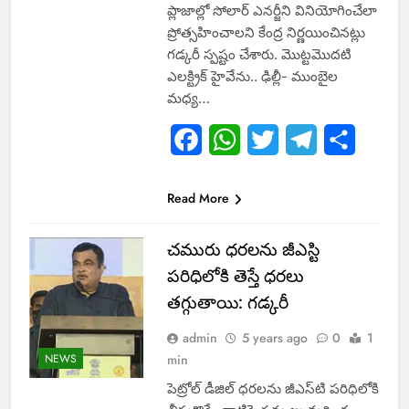
ప్లాజాల్లో సోలార్ ఎనర్జీని వినియోగించేలా
ప్రోత్సహించాలని కేంద్ర నిర్ణయించినట్లు
గడ్కరీ స్పష్టం చేశారు. మొట్టమొదటి
ఎలక్ట్రిక్ హైవేను.. ఢిల్లీ- ముంబైల
మధ్య…
Facebook
WhatsApp
Twitter
Telegram
Share
Read More
చమురు ధరలను జీఎస్టి
పరిధిలోకి తెస్తే ధరలు
తగ్గుతాయి: గడ్కరీ
admin
5 years ago
0
1
NEWS
min
పెట్రోల్ డీజిల్ ధరలను జీఎస్‌టి పరిధిలోకి