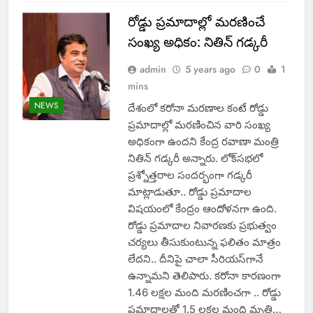
రోడ్డు ప్రమాదాల్లో మరణించే
సంఖ్య అధికం: నితిన్ గడ్కరీ
admin
5 years ago
0
1
mins
NEWS
దేశంలో కరోనా మరణాల కంటే రోడ్డు
ప్రమాదాల్లో మరణించిన వారి సంఖ్య
అధికంగా ఉందని కేంద్ర రవాణా మంత్రి
నితిన్ గడ్కరీ అన్నారు. లోక్‌సభలో
ప్రశ్నోత్తరాల సందర్భంగా గడ్కరీ
మాట్లాడుతూ.. రోడ్డు ప్రమాదాల
విషయంలో కేంద్రం ఆందోళనగా ఉంది.
రోడ్డు ప్రమాదాల నివారణకు ప్ర‌భుత్వం
చర్యలు తీసుకుంటున్న ఫ‌లితం మాత్రం
లేద‌ని.. దీనిపై చాలా సీరియస్‌గానే
ఉన్నామ‌ని తెలిపారు. క‌రోనా కారణంగా
1.46 లక్షల మంది మరణించగా .. రోడ్డు
ప్రమాదాలతో 1.5 లక్షల మంది మృతి…