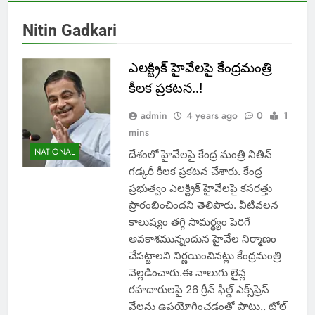
Nitin Gadkari
ఎలక్ట్రిక్ హైవేలపై కేంద్రమంత్రి
కీలక ప్రకటన..!
admin
4 years ago
0
1
mins
NATIONAL
దేశంలో హైవేలపై కేంద్ర మంత్రి నితిన్
గడ్కరీ కీలక ప్రకటన చేశారు. కేంద్ర
ప్రభుత్వం ఎలక్ట్రిక్ హైవేలపై కసరత్తు
ప్రారంభించిందని తెలిపారు. వీటివలన
కాలుష్యం తగ్గి సామర్థ్యం పెరిగే
అవకాశమున్నందున హైవేల నిర్మాణం
చేపట్టాలని నిర్ణయించినట్లు కేంద్రమంత్రి
వెల్లడించారు.ఈ నాలుగు లైన్ల
రహదారులపై 26 గ్రీన్ ఫీల్డ్ ఎక్స్‌ప్రెస్
వేలను ఉపయోగించడంతో పాటు.. టోల్