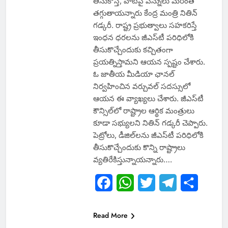
తీసుకొస్తే, వాటిపై పన్నులు మరింత
తగ్గుతాయన్నారు కేంద్ర మంత్రి నితిన్
గడ్కరీ. రాష్ట్ర ప్రభుత్వాలు సహకరిస్తే
ఇంధన ధరలను జీఎస్‌టీ పరిధిలోకి
తీసుకొచ్చేందుకు కచ్చితంగా
ప్రయత్నిస్తామని ఆయన స్పష్టం చేశారు.
ఓ జాతీయ మీడియా ఛానల్
నిర్వహించిన వర్చువల్ సదస్సులో
ఆయన ఈ వ్యాఖ్యలు చేశారు. జీఎస్‌టీ
కౌన్సిల్‌లో రాష్ట్రాల ఆర్థిక మంత్రులు
కూడా సభ్యులని నితిన్ గడ్కరీ చెప్పారు.
పెట్రోలు, డీజిల్‌లను జీఎస్‌టీ పరిధిలోకి
తీసుకొచ్చేందుకు కొన్ని రాష్ట్రాలు
వ్యతిరేకిస్తున్నాయన్నారు….
Facebook
WhatsApp
Twitter
Telegram
Share
Read More