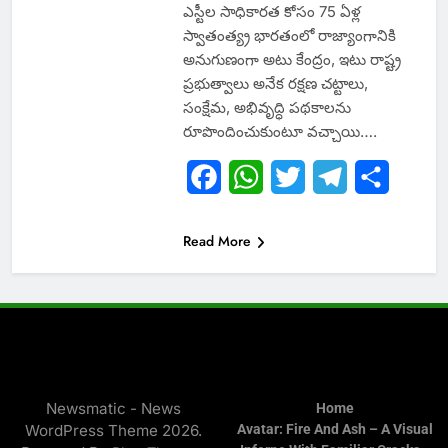
ఎస్టీల సాధికారత కోసం 75 ఏళ్ల
స్వాతంత్య్ర భారతంలో రాజ్యాంగానికి
అనుగుణంగా అటు కేంద్రం, ఇటు రాష్ట్ర
ప్రభుత్వాలు అనేక రక్షణ చట్టాలు,
సంక్షేమ, అభివృద్ధి పథకాలను
రూపొందించుకుంటూ వచ్చాయి….
Facebook
WhatsApp
Twitter
Telegram
Share
Read More
Newsmatic - News
Home
WordPress Theme 2026.
Avatar: Fire And Ash – A Visual