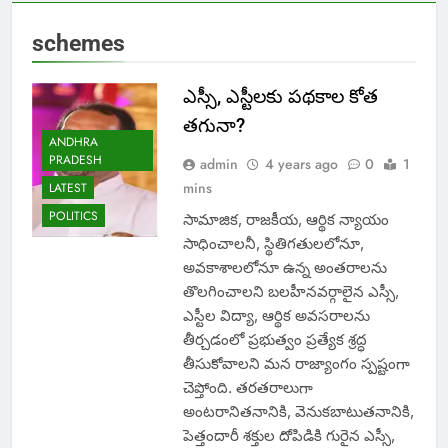
schemes
ఎస్సీ, ఎస్టీలకు పథకాల కోత
తగునా?
ANDHRA
PRADESH
admin
4 years ago
0
1
mins
LATEST
POLITICS
సామాజిక, రాజకీయ, ఆర్థిక న్యాయం
సాధించాలనీ, స్థితిగతులలోనూ,
అవకాశాలలోనూ ఉన్న అంతరాలను
తొలగించాలని బలహీనవర్గాలైన ఎస్సీ,
ఎస్టీల విద్యా, ఆర్థిక అవసరాలను
తీర్చడంలో ప్రభుత్వం ప్రత్యేక శ్రద్ధ
తీసుకోవాలని మన రాజ్యాంగం స్పష్టంగా
చెప్తోంది. తరతరాలుగా
అంటరానితనానికి, వెనుకబాటుతనానికి,
పెత్తందారీ శక్తుల దోపిడికి గురైన ఎస్సీ,