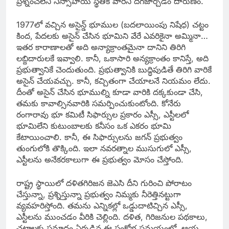
ప్రశ్నించలేని నిస్సాహాయ స్థితికి వారిని దిగజార్చడం దారుణం.
1977లో వచ్చిన అసైన్డ్‌ భూముల (బదలాయింపు నిషేధ) చట్టం
కింద, పేదలకు అసైన్‌ చేసిన భూమిని వేరే ఎవరికైనా అమ్మినా…
ఇతర కారాణాలతో అది అన్యాక్రాంతమైనా దానిని తిరిగి
లబ్దిదారులకే ఇవ్వాలి. కానీ, ఒకాసారి అన్యక్రాంతం కానిస్తే, అది
ప్రభుత్వానికే చెందుతుంది. ప్రభుత్వానికి బుద్ధిపుడితే తిరిగి వారికే
అసైన్‌ చేయవచ్చు. కానీ, కచ్చితంగా చేయాలనే నియమం లేదు.
దీంతో అసైన్‌ చేసిన భూముల్ని కూడా వారికి దక్కకుండా చేసి,
తమకు కావాల్సినవారికి సమర్పించుకుంటోంది. కోనేరు
రంగారావు భూ కమిటీ సిఫార్సుల ప్రకారం ఎస్సీ, ఎస్టీలలో
భూమిలేని కుటుంబాలకు కనీసం ఒక ఎకరం భూమి
కేటాయించాలి. కానీ, ఈ సిఫార్సులను జగన్‌ ప్రభుత్వం
తుంగులోకి తొక్కింది. ఇలా నవరత్నాల ముసుగులో ఎస్సీ,
ఎస్టీలను అనేకరకాలుగా ఈ ప్రభుత్వం మోసం చేస్తోంది.
రాష్ట్ర స్థాయిలో దళితగిరిజన జెఎసి దీని గురించి పోరాటం
చేస్తున్నా, ప్రశ్నిస్తున్నా ప్రభుత్వం నిమ్మకు నీరెత్తినట్టుగా
వ్యవహరిస్తోంది. తమను ఎన్నికల్లో ఒడ్డుదాటిచ్చిన ఎస్సీ,
ఎస్టీలను ముంచడం వీరికి చెల్లింది. దళిత, గిరిజనుల పథకాలు,
చట్టాలకు ప్రమాదం ఏర్పడిన ఈ సంక్షోభ సమయంలో, ఆయ