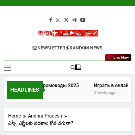
Skip
to
content
Newsminute24
Get All Updated Telugu News
NEWSLETTER
RANDOM NEWS
Live Now
Лев казино промокоды 2025
Играть в онлайн ка
HEADLINES
1 Week Ago
2 Weeks Ago
Home
Andhra Pradesh
ఎస్సీ, ఎస్టీలకు పథకాల కోత తగునా?