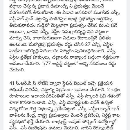
వర్గాలు చేస్తున్న ప్రధాన డిమాండ్స్‌ ని ప్రభుత్వం వెంటనే
పరిగణనలోకి తీసుకోవాలి. ఈ ఏడాది జనవరిలో ముగిసిన ఎస్సీ,
ఎస్టీ సబ్‌ ప్లాన్‌ చట్టాన్ని పొడిగిస్తూ ఆంధ్ర ప్రభుత్వం ఆర్డినెన్సు
తీసుకురావడం గుడ్డిలో మెల్లలాగా ప్రభుత్వం చేసిన మంచి పనే
అయినా, దానిని ఎస్సీ, ఎస్టీల సమగ్రాభివృద్ధి నిధి చట్టంగా
మార్పు చేసి, కాలానుగుణంగా నిధులు కేటాయిస్తేనే ఫలితం
ఉంటుంది. మరోవైపు ప్రభుత్వం రద్దు చేసిన 27 ఎస్సీ, ఎస్టీల
సంక్షేమ అభివృద్ధి పథకాలను సత్వరం పునరుద్ధరించాలి. ఎస్సీ,
ఎస్టీల ప్రత్యేక హక్కులు, చట్టాలను రాజ్యాంగ బద్ధంగా సక్రమంగా
అమలు చేయాలి. 1/77 అసైన్డ్‌ చట్టంలో అన్ని సవరణలు రద్దు
చేయాలి.
41 సీ.ఆర్‌.పీ.సీ నోటీస్‌ ద్వారా స్టేషన్‌ బెయిల్‌ ఇచ్చే ప్రక్రియన
తక్షణమే నిలిపేసి, చట్టాన్ని సక్రమంగా అమలు చేయాలి. 2 లక్షల
రూపాయిల ఆదాయపరిమితితో ఎస్సీ, ఎస్టీ స్కాలర్‌ షిప్‌ గతంలో
లాగా కొనసాగించాలి. ఎస్సీ, ఎస్టీ విద్యార్థులకు విదేశీ ఉన్నత
విద్య కోసం కొత్త పథకాన్ని ప్రవేశపెట్టాలి. ఎస్సీ, ఎస్టీల బ్యాగ్‌ లాగ్‌
ఖాళీలను కేంద్ర, రాష్ట్ర ప్రభుత్వాలు వెంటనే ప్రకటించి, నిర్థిష్ట కాల
వ్యవధిలో భర్తీ చేయాలి. కాంట్రాక్ట్‌, అవుట్‌ సోర్సింగ్‌ ఉద్యోగాల్లో
ఎస్సీ, ఎస్టీ రిజర్వేషన్లు అమలు చేయాలి. వారిని రెగ్యూలరైజ్‌