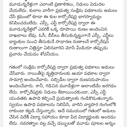
మూడున్నరేళ్లుగా ఎలాంటి ప్రణాళికలు, నిధులు విడుదల
చేయలేదు. కులాల వారీగా ప్రభుత్వ సంక్షేమ పథకాలను అమలు
చేసే క్రమంలో కూడా ఈ కుల కార్పోరేషన్ల భాగస్వామ్యం
కనిపించడంలేదు. ఎస్సీ, ఎస్టీ కార్పోరేషన్ల ద్వారా ఈ
మూడున్నరేళ్లలో ఎవరికీ ఒక్క రూపాయి రుణం అందించిన
దాఖలాలు లేవు. ఓసీ, బీసీలు తీసుకున్నట్టుగానే ఎస్సీ, ఎస్టీలు
బ్యాంకుల నుంచి తీసుకునే సాధారణ రుణాలనే కార్పోరేషన్‌
రుణాలుగా చిత్రిస్తూ ఏలినవారిని మోసే మీడియా తప్పుడు
ప్రచారం చేయడం శోచనీయం.
గతంలో సంక్షేమ కార్పోరేషన్ల ద్వారా ప్రభుత్వ పథకాలు అమలు
చేసేవారు. రాయితీపై వృత్తిదారులకు ఆయా పథకాల ద్వారా
సామాగ్రి అందించేవారు. సబ్సిడీల ద్వారా రుణసదుపాయం
అందించేవారు. కానీ, గడిచిన మూడేళ్లుగా అలాంటివేం జరగడం
లేదు. కార్పోరేషన్లకు నిధులు కేటాయించకుండా, ఎస్సీ ఎస్టీ
యువతకు ఉపాధి కల్పించే ప్రయత్నాలకు గండికొడుతున్నారు.
స్వయం ఉపాధి పథకాలను నిలిపేసి, వారిని వ్యాపార రంగంలోకి
రాకుండా కట్టడి చేస్తున్నారు. అదే సమయంలో గతంలో అమలు
చేసిన విదేశీ విద్యా సహాయం కూడా పేద విద్యార్థులకు అందడం
లేదు. నవరత్నాల వల్ల వచ్చే డబ్బులతో మూడు పూటల అన్నం