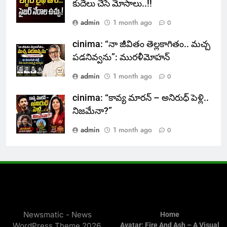
కుదేలు చేసే మోసాలు..!!
admin
1 month ago
0
cinima: “నా జీవితం తెల్లకాగితం.. మచ్చ
పడనివ్వను”: మురళీమోహన్
admin
1 month ago
0
cinima: “కావ్య మారన్ – అనిరుధ్ పెళ్లి..
నిజమేనా?”
admin
1 month ago
0
Newsmatic - News
Home
WordPress Theme 2026.
Avatar: Fire And Ash – A Visual