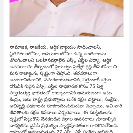
సామాజిక, రాజకీయ, ఆర్థిక న్యాయం సాధించాలనీ,
స్థితిగతులలోనూ, అవకాశాలలోనూ ఉన్న అంతరాలను
తొలగించాలని బలహీనవర్గాలైన ఎస్సీ, ఎస్టీల విద్యా, ఆర్థిక
అవసరాలను తీర్చడంలో ప్రభుత్వం ప్రత్యేక శ్రద్ధ తీసుకోవాలని
మన రాజ్యాంగం స్పష్టంగా చెప్తోంది. తరతరాలుగా
అంటరానితనానికి, వెనుకబాటుతనానికి, పెత్తందారీ శక్తుల
దోపిడికి గురైన ఎస్సీ, ఎస్టీల సాధికారత కోసం 75 ఏళ్ల
స్వాతంత్య్ర భారతంలో రాజ్యాంగానికి అనుగుణంగా అటు
కేంద్రం, ఇటు రాష్ట్ర ప్రభుత్వాలు అనేక రక్షణ చట్టాలు, సంక్షేమ,
అభివృద్ధి పథకాలను రూపొందించుకుంటూ వచ్చాయి. అవి వారి
జీవితాలకు రక్షణ కవచాలు ఏర్పరిచాయి. ఈ పరిస్థితులను
దృష్టిలో పెట్టుకొని వెనకబడిన వర్గాల అవసరాలు చూడాల్సిన
బాధ్యతను వైసీపీ ప్రభుత్వం స్వార్థపూరితంగా గాలికొదిలేసింది.
రాష్ట్రంలో అమలవుతున్న 27 ఎస్సీ, ఎస్టీ సంక్షేమ అభివృద్ధి