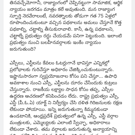
తినవచ్చేమోగానీ, రాజ్యాంగంలో చెప్పినట్టుగా సామాజిక, ఆర్థిక
న్యాయం జరగడం మాత్రం కలే అవుతుంది. మన రాజ్యాంగ
స్ఫూర్తి నెరవేరాలంటే, నవరత్నాలకు తోడుగా గత 75 ఏళ్లలో
రూపొందించుకుంటూ వచ్చిన పథకాలను అమలు చేస్తూనే కొత్త
పథకాల్ని, చట్టాల్ని తీసుకురావాలి. కానీ, ఉన్న పథకాలని,
చట్టాల్నే ప్రభుత్వం రద్దు చేయడమే పనిగా పెట్టుకుంది. ఇలాంటి
ప్రభుత్వం నుంచి బలహీనవర్గాలకు ఇంకేం న్యాయం
జరుగుతుంది?
ఎస్సీలు, ఎస్టీలను కేవలం ఓటర్లుగానే భావిస్తూ ఎన్నికల్లో
ప్రలోభాలకు గురిచేస్తూ అధికారం చేజిక్కించుకుంటున్నారు.
ఇష్టానుసారంగా స్వప్రయోజనాల కోసం పని చేస్తూ… ఉపాధి
అవకాశాల నుంచి ఎస్సీ, ఎస్టీలను దూరం చేసేందుకు కుట్రలు
చేస్తున్నారు. రాజకీయ లక్ష్యాల సాధన కోసం తప్ప, ఎస్సీల
ఉద్దరణ ఆచరణలో కనిపించడం లేదు. రాష్ట్ర ప్రభుత్వం ఎస్సీ,
ఎస్టీ (పీ.ఓ.ఏ) యాక్ట్‌ ని నిర్వీర్యం చేసి దళిత గిరిజనులకు రక్షణ
లేకుండా పోయాయి. ఇన్ని జరుగుతున్నా కిమ్మనకుండా
ఉండటానికి, ఆంధ్రప్రదేశ్‌ ప్రభుత్వంలో ఉన్న ఎస్సీ, ఎస్టీ వర్గాల
మంత్రులకు, ఎమ్మెల్యలకు ఎలాంటి స్వేచ్ఛా, అధికారాలు
లేకుండా చేశారు. తమ వర్గాలకు జరుగుతున్న అన్యాయాన్ని