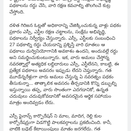
పథకాలను రద్దు చేసి, వారి రక్షణ కవచాల్ని తొలగించే కుట్ర
చేస్తోంది.
దళిత గిరిజన ఓట్లతో అధికారాన్ని చేజిక్కించుకున్న వాళ్లు పథకం
ప్రకారం ఎస్సీ, ఎస్టీల రక్షణ చట్టాలను, సంక్షేమ అభివృద్ధి,
పథకాలను నిర్వీర్యం చేస్తున్నారు. ఎస్సీ, ఎస్టీలకు సంబంధించి
27 పథకాల్ని రద్దు చేయడాన్ని ప్రశ్నిస్తే వారి ధూతలు ఆ
పథకాలు దుర్వినియోగానికి అవకాశం ఉందని, అందువల్లే రద్దు
అని సమర్థించుకుంటున్నారు. ఇక, వారు అమలు చేస్తోన్న
నవరత్నాల్లో అత్యధిక లబ్దిదారులు ఎస్సీ, ఎస్టీలేనని, కాబట్టి, ఈ
ప్రత్యేక పథకాలు అవసరం ఇప్పుడు లేదని చెప్తున్నారు. గత
మూడేన్నరేళ్లుగా వారు అమలు చేస్తున్న ఏ నవరత్నం పథకం
తీసుకున్నా… తాత్కాలిక అవసరం తీర్చడానికి కొన్ని డబ్బుల్ని
ఇస్తున్నాయి తప్ప, వారు సొంతంగా ఎదగడానికో, ఉన్నత
చదువులు చదువుకోవడానికో అవసరమైన ఆర్థిక సహాయం
మాత్రం అందివ్వడం లేదు.
ఎస్సీ ఫైనాన్స్‌ కార్పొరేషన్‌ ని మాల, మాదిగ, రెల్లి కుల
కార్పోరేషన్లుగా విడగొట్టి పాలకవర్గాలను ప్రకటించింది. కానీ,
వాటికి బడ్జెట్‌ కేటాయింపులు మాత్రం జరగలేదు. గత