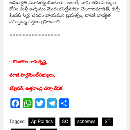
అపఖ్యాతి మూటగట్టుకుంటారు. అలాగే, వారు తమ హక్కుల
కోసం మళ్లీ ఉద్యమం మొదలుపెట్టేవరకూ చెలగాటమాడితే, కుర్చీ
కిందకు నీళ్లు చేరడం ఖాయమని ప్రభుత్వం, దానికి బాధ్యత
వహిస్తున్న పెద్దలు గ్రహించాలి.
================
– కొణతాల రామకృష్ణ,
మాజీ పార్లమెంట్‌సభ్యులు,
కన్వీనర్‌, ఉత్తరాంధ్ర చర్చావేదిక
Facebook
WhatsApp
Twitter
Telegram
Share
Tagged:
Ap Politics
SC
schemes
ST