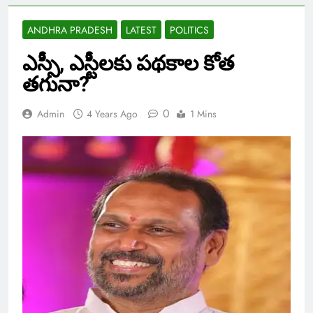
ANDHRA PRADESH
LATEST
POLITICS
ఎస్సీ, ఎస్టీలకు పథకాల కోత
తగునా?
0
Admin
4 Years Ago
1 Mins