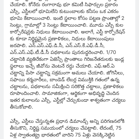
చేయాలి. కోనేరు రంగారావు భూ కమిటీ సిఫార్సుల ప్రకారం
ఎస్సీ, ఎస్టీలలో భూమిలేని కుటుంబాలకు కనీసం ఒక ఎకరం
భూమి కేటాయించాలి. ఇంటి స్థలాల కోసం పట్టణ ప్రాంతాల్లో 2
సెంట్లు, గ్రామాల్లో 3 సెంట్లు కేటాయించాలి. మూడు ఎస్సీ కుల
కార్పోరేషన్లకు నిధులు కేటాయించాలి. అలాగే, ఎస్టీ కార్పోరేషన్‌
కు కూడా నిర్థిష్టమైన ప్రణాళికలు, నిధులు కేటాయింపులు
జరపాలి. ఎన్‌.ఎస్‌.ఎఫ్‌.డి.సీ, ఎన్‌.ఎస్‌.కే.ఎఫ్‌.డీ.సీ,
ఎన్‌.ఎస్‌.ఎఫ్‌.టీ.డీ.సీ పథకాలను పునరుద్ధరించాలి. 1/70
చట్టానికి వ్యతిరేకంగా ఏజెన్సీ ప్రాంతాలు గిరిజనేతరులకు ఇండ్ల
స్థలాలు ఇచ్చే జీవోను వెంటనే రద్దు చేయాలి. ఎఫ్‌.ఆర్‌.ఏ
చట్టాన్ని పేసా చట్టాన్ని సక్రమంగా అమలు చేయాలి. జోగినీలు,
సఫాయి కర్మచారీలు, బాండెడ్‌ లేబర్ల విముక్తికి గతంలో ఉన్న
చట్టాలను, పథకాలను సమీక్షించి సరికొత్త చట్టాలు, ప్రణాళికలు
రూపొందించాలి. సామాజికంగా, ఆర్థికంగా అభివృద్ధి చెందిన
ఇతర కులాలను ఎస్సీ, ఎస్టీల్లో చేర్చుకుండా శాశ్వతంగా చర్యలు
తీసుకోవాలి.
ఎస్సీ, ఎస్టీలు చేస్తున్నఈ ప్రధాన డిమాండ్స్‌ అన్ని పరిగణనలోకి
తీసుకొని, నిర్థిష్ట సమయంలో చర్యలు చేపట్టాలి. లేదంటే, 75
ఏళ్ల స్వాతంత్య్ర భారతంలో వారిని 75 ఏళ్లు వెనక్కినెట్టిన