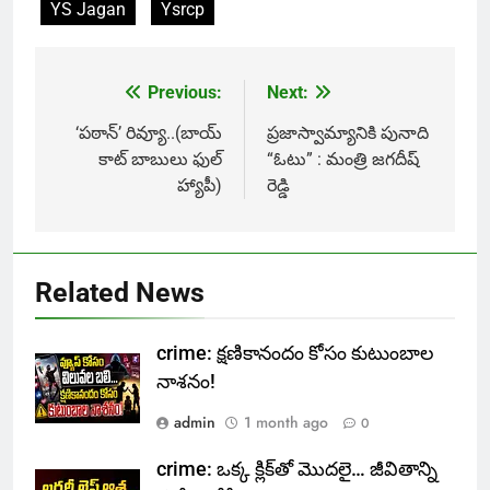
YS Jagan
Ysrcp
Previous:
Next:
Post
navigation
‘ప‌ఠాన్’ రివ్యూ..(బాయ్
ప్రజాస్వామ్యానికి పునాది
కాట్ బాబులు ఫుల్
“ఓటు” : మంత్రి జ‌గ‌దీష్
హ్యాపీ)
రెడ్డి
Related News
crime: క్షణికానందం కోసం కుటుంబాల
నాశనం!
admin
1 month ago
0
crime: ఒక్క క్లిక్‌తో మొదలై… జీవితాన్ని