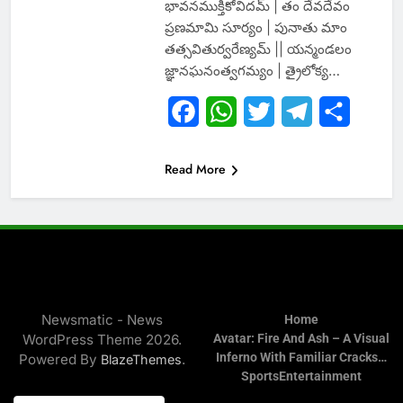
భావనముక్తికోవిదమ్ | తం దేవదేవం
ప్రణమామి సూర్యం | పునాతు మాం
తత్సవితుర్వరేణ్యమ్ || యన్మండలం
జ్ఞానఘనంత్వగమ్యం | త్రైలోక్య…
Facebook
WhatsApp
Twitter
Telegram
Share
Read More
Newsmatic - News
Home
WordPress Theme 2026.
Avatar: Fire And Ash – A Visual
Inferno With Familiar Cracks…
Powered By
.
BlazeThemes
Sports
Entertainment