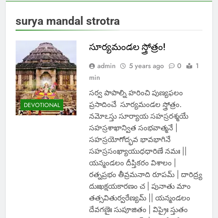
surya mandal strotra
సూర్యమండల స్త్రోత్రం!
admin
5 years ago
0
1
min
సర్వ పాపాల్ని హరించి పుణ్యఫలం
ప్రసాదించే సూర్యమండల స్త్రోత్రం.
DEVOTIONAL
నమోఽస్తు సూర్యాయ సహస్రరశ్మయే
సహస్రశాఖాన్విత సంభవాత్మనే |
సహస్రయోగోద్భవ భావభాగినే
సహస్రసంఖ్యాయుధధారిణే నమః ||
యన్మండలం దీప్తికరం విశాలం |
రత్నప్రభం తీవ్రమనాది రూపమ్ | దారిద్ర్య
దుఃఖక్షయకారణం చ | పునాతు మాం
తత్సవితుర్వరేణ్యమ్ || యన్మండలం
దేవగణైః సుపూజితం | విప్రైః స్తుతం