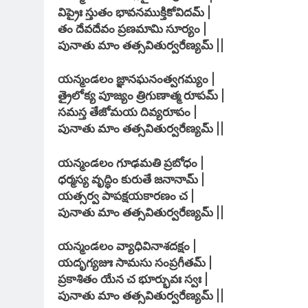
విప్రైః స్తుతం భావనముక్తికోవిదమ్ |
తం దేవదేవం ప్రణమామి సూర్యం |
పునాతు మాం తత్సవితుర్వరేణ్యమ్ ||
యన్మండలం జ్ఞానఘనంత్వగమ్యం |
త్రైలోక్య పూజ్యం త్రిగుణాత్మ రూపమ్ |
సమస్త తేజోమయ దివ్యరూపం |
పునాతు మాం తత్సవితుర్వరేణ్యమ్ ||
యన్మండలం గూఢమతి ప్రబోధం |
ధర్మస్య వృద్ధిం కురుతే జనానామ్ |
యత్సర్వ పాపక్షయకారణం చ |
పునాతు మాం తత్సవితుర్వరేణ్యమ్ ||
యన్మండలం వ్యాధివినాశదక్షం |
యదృగ్యజుః సామసు సంప్రగీతమ్ |
ప్రకాశితం యేన చ భూర్భువః స్వః |
పునాతు మాం తత్సవితుర్వరేణ్యమ్ ||