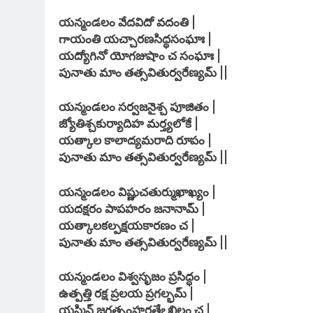
యన్మండలం వేదవిదో వదంతి |
గాయంతి యచ్చారణసిద్ధసంఘాః |
యద్యోగినో యోగజుషాం చ సంఘాః |
పునాతు మాం తత్సవితుర్వరేణ్యమ్ ||
యన్మండలం సర్వజనైశ్చ పూజితం |
జ్యోతిశ్చకుర్యాదిహ మర్త్యలోకే |
యత్కాల కాలాద్యమరాది రూపం |
పునాతు మాం తత్సవితుర్వరేణ్యమ్ ||
యన్మండలం విష్ణుచతుర్ముఖాఖ్యం |
యదక్షరం పాపహరం జనానామ్ |
యత్కాలకల్పక్షయకారణం చ |
పునాతు మాం తత్సవితుర్వరేణ్యమ్ ||
యన్మండలం విశ్వసృజం ప్రసిద్ధం |
ఉత్పత్తి రక్ష ప్రలయ ప్రగల్భమ్ |
యస్మిన్ జగత్సంహరతేఽఖిలం చ |