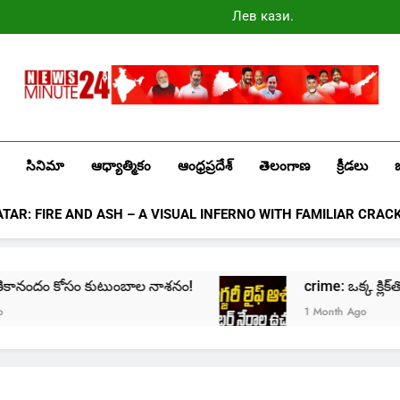
Лев казино
промокоды
2025
Newsminute24
Get All Updated Telugu News
సినిమా
ఆధ్యాత్మికం
ఆంధ్రప్రదేశ్
తెలంగాణ
క్రీడలు
ATAR: FIRE AND ASH – A VISUAL INFERNO WITH FAMILIAR CRAC
ం కుటుంబాల నాశనం!
crime: ఒక్క క్లిక్‌తో మొదలై… జీవితాన
1 Month Ago