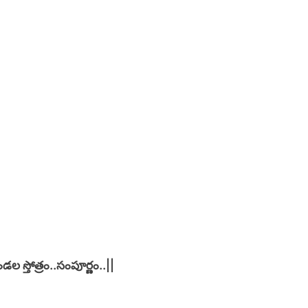
ండల స్తోత్రం..సంపూర్ణం..||