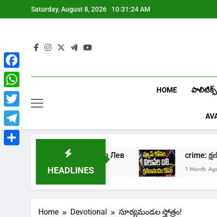
Skip
Saturday, August 8, 2026
10:31:25 AM
to
content
Facebook
HOME
పాలిటిక్స్
WhatsApp
Twitter
AV
Telegram
Share
онлайн казино Лев
crime: క్షణికానందం కోస
1 Month Ago
HEADLINES
Home
Devotional
సూర్యమండల స్త్రోత్రం!