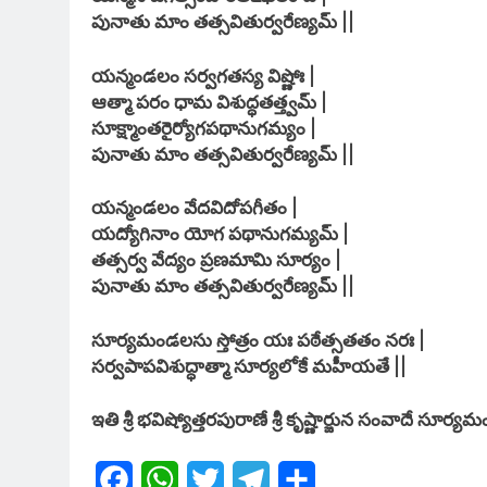
పునాతు మాం తత్సవితుర్వరేణ్యమ్ ||
యన్మండలం సర్వగతస్య విష్ణోః |
ఆత్మా పరం ధామ విశుద్ధతత్త్వమ్ |
సూక్ష్మాంతరైర్యోగపథానుగమ్యం |
పునాతు మాం తత్సవితుర్వరేణ్యమ్ ||
యన్మండలం వేదవిదోపగీతం |
యద్యోగినాం యోగ పథానుగమ్యమ్ |
తత్సర్వ వేద్యం ప్రణమామి సూర్యం |
పునాతు మాం తత్సవితుర్వరేణ్యమ్ ||
సూర్యమండలసు స్తోత్రం యః పఠేత్సతతం నరః |
సర్వపాపవిశుద్ధాత్మా సూర్యలోకే మహీయతే ||
ఇతి శ్రీ భవిష్యోత్తరపురాణే శ్రీ కృష్ణార్జున సంవాదే సూర్యమ
Facebook
WhatsApp
Twitter
Telegram
Share