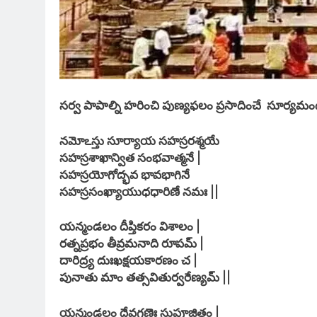
సర్వ పాపాల్ని హరించి పుణ్యఫలం ప్రసాదించే సూర్యమండల స
నమోఽస్తు సూర్యాయ సహస్రరశ్మయే
సహస్రశాఖాన్విత సంభవాత్మనే |
సహస్రయోగోద్భవ భావభాగినే
సహస్రసంఖ్యాయుధధారిణే నమః ||
యన్మండలం దీప్తికరం విశాలం |
రత్నప్రభం తీవ్రమనాది రూపమ్ |
దారిద్ర్య దుఃఖక్షయకారణం చ |
పునాతు మాం తత్సవితుర్వరేణ్యమ్ ||
యన్మండలం దేవగణైః సుపూజితం |