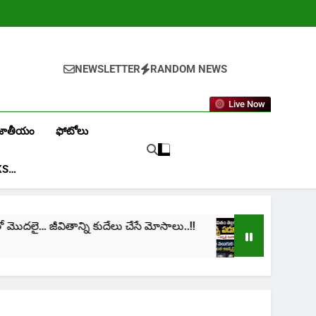
NEWSLETTER
RANDOM NEWS
Live Now
జాతీయం
ఫోటోలు
KS…
్ని కుదేలు చేసే మోసాలు..!!
cinima: “నా జీవితం తెల్
1 Month Ago