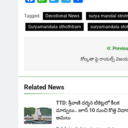
Tagged:
Devotional News
surya mandal strot
Suryamandala sthothtram
suryamandala sto
Previou
Post
navigation
కోల్కతా పై రాయల్స్ విజయ
Related News
TTD: శ్రీవాణి దర్శన టికెట్లలో కీలక
మార్పులు.. జూన్ 10 నుంచి కొత్త విధా
అమలు