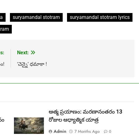
ra
suryamandal stotram
suryamandal stotram lyrics
tram
s:
Next:
ం!
‘చెన్నై’ ధమాకా !
ఆత్మ ప్రయాణం: మరణానంతరం 13
నం
రోజుల ఆధ్యాత్మిక యాత్ర
Admin
7 Months Ago
0