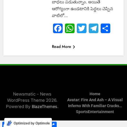
బాధలు పడుతున్నాం. అయితే
ఆరోగ్యంగా ఉండటానికి పెద్దలు చెప్పిన
వాటిలో…
Facebook
WhatsApp
Twitter
Telegram
Share
Read More
Newsmatic - News
Home
WordPress Theme 2026.
Avatar: Fire And Ash – A Visual
Inferno With Familiar Cracks…
Powered By
.
BlazeThemes
Sports
Entertainment
Facebook
WhatsApp
Twitter
Telegram
Share
Optimized by Optimole