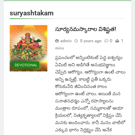
suryashtakam
సూర్యనమస్కారాల విశిష్టత!
admin
5 years ago
0
1
mins
ప్రపంచంలో అన్నింటికంటే పెద్ద ఐశ్వర్యం
ఏమిటి అని అడిగితే అనుభవజ్ఞులు
DEVOTIONAL
చెప్పేది ఆరోగ్యం. ఆరోగ్యంగా ఉంటే చాలు
అన్ని ఉన్నట్లే. కాబట్టి ప్రతీ ఒక్కరు
కోరుకునేది జీవించినంత కాలం
ఆరోగ్యంగా ఉంటే చాలు. అయితే మన
సనాతనధర్మం ఎన్నో రహస్యాలను
మంత్రాల రూపంలో, నమ్మకాలతో ఆయా
క్రియలలో, నిత్యకృత్యాలలో నిక్షిప్తం చేసి
మనకు అందించారు. కానీ మనం వాటిలో
ఎక్కువ భాగం నిర్లక్ష్యం చేసి అనేక