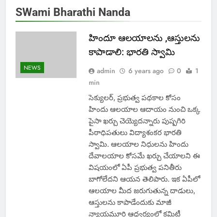
SWami Bharathi Nanda
హిందూ ఆలయాలను ,ఆస్తులను
కాపాడాలి: భారతి స్వామి
NEWS
admin
6 years ago
0
1
min
సెక్యులర్, ప్రభుత్వ పథకాల కోసం
హిందు ఆలయాల ఆదాయం నుంచి ఒక్క
పైసా ఖర్చు చెయ్యెదన్నారు పుష్పగిరి
పీఠాధిపతులు విద్యాశంకర భారతి
స్వామి. ఆలయాల నిధులను హిందు
దేవాలయాల కోసమే ఖర్చు చేయాలని ఈ
విషయంలో ఏపీ ప్రభుత్వ పనితీరు
బాగోలేదని ఆయన తెలిపారు. ఇక ఏపీలో
ఆలయాల మీద జరుగుతున్న దాడులు,
ఆస్తులను కాపాడేందుకు మాజీ
న్యాయమూర్తి ఆధ్వర్యంలో కమిటీ