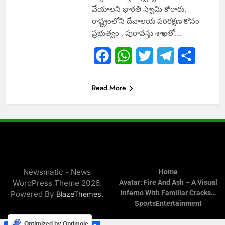
వేయాలని భారతి స్వామి కోరారు.
రాష్ట్రంలోని దేవాలయ పరిరక్షణ కోసం
ప్రభుత్వం , పురావస్తు శాఖతో…
Facebook
WhatsApp
Twitter
Telegram
Share
Read More
Newsmatic - News
Home
WordPress Theme 2026.
Avatar: Fire And Ash – A Visual
Inferno With Familiar Cracks…
Powered By
.
BlazeThemes
Sports
Entertainment
Facebook
WhatsApp
Twitter
Telegram
Share
Optimized by Optimole