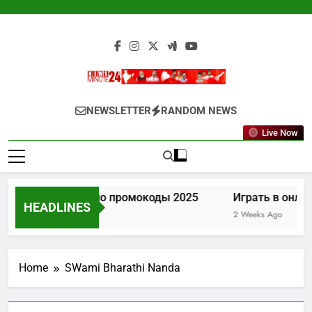
Skip
to
content
Newsminute24
Get All Updated Telugu News
NEWSLETTER
RANDOM NEWS
Live Now
Лев казино промокоды 2025
Играть в онлай
HEADLINES
1 Week Ago
2 Weeks Ago
Home
SWami Bharathi Nanda