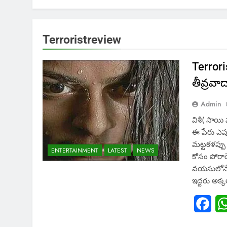
Terroristreview
Terrori
తీవ్రవ
Admin
విశీ( సాయి
ఈ పేరు ఎప్ప
మట్టకళప్పు
ENTERTAINMENT
LATEST
NEWS
కోసం పోరా
వయసులోనే చ
ఇద్దరు అక
Fac