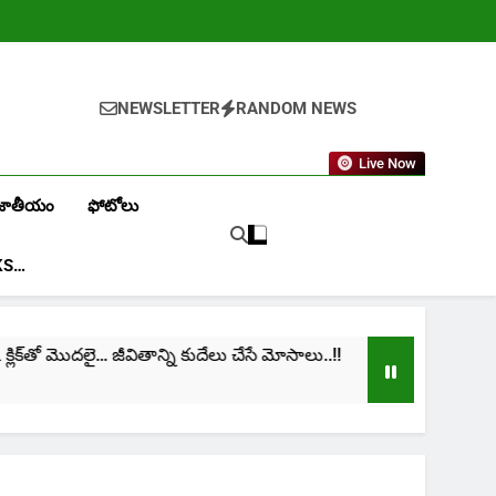
NEWSLETTER
RANDOM NEWS
Live Now
జాతీయం
ఫోటోలు
KS…
క్‌తో మొదలై… జీవితాన్ని కుదేలు చేసే మోసాలు..!!
cinim
1 Mont