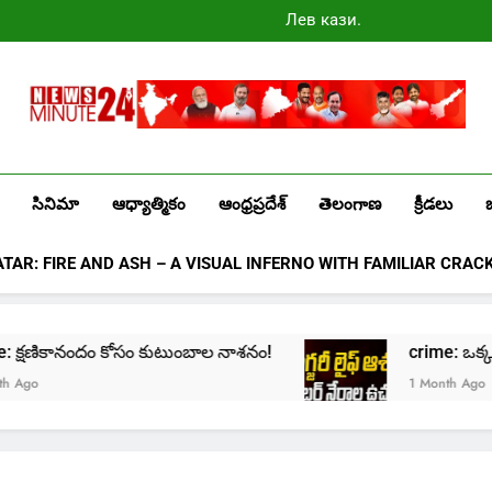
Лев казино
промокоды
2025
Newsminute24
Get All Updated Telugu News
సినిమా
ఆధ్యాత్మికం
ఆంధ్రప్రదేశ్
తెలంగాణ
క్రీడలు
ATAR: FIRE AND ASH – A VISUAL INFERNO WITH FAMILIAR CRAC
rime: క్షణికానందం కోసం కుటుంబాల నాశనం!
crime: ఒక్క క్లి
go
1 Month Ago