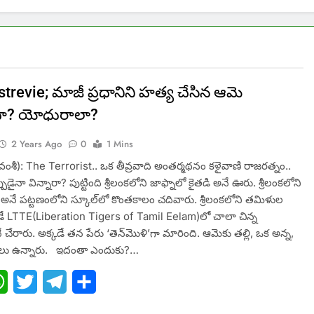
strevie; మాజీ ప్రధానిని హత్య చేసిన ఆమె
ాదా? యోధురాలా?
2 Years Ago
0
1 Mins
 వంశీ): The Terrorist.. ఒక తీవ్రవాది అంతర్మథనం కళైవాణి రాజరత్నం..
ుడైనా విన్నారా? పుట్టింది శ్రీలంకలోని జాఫ్నాలో కైతడి అనే ఊరు. శ్రీలంకలోని
 అనే పట్టణంలోని స్కూల్‌లో కొంతకాలం చదివారు. శ్రీలంకలోని తమిళుల
డే LTTE(Liberation Tigers of Tamil Eelam)లో చాలా చిన్న
ేరారు. అక్కడే తన పేరు ‘తెన్‌మొళి’గా మారింది. ఆమెకు తల్లి, ఒక అన్న,
్కలు ఉన్నారు. ఇదంతా ఎందుకు?…
ebook
WhatsApp
Twitter
Telegram
Share