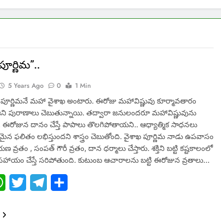
పూర్ణిమ”..
5 Years Ago
0
1 Min
ధ పూర్ణిమనే మహా వైశాఖ అంటారు. ఈరోజు మహావిష్ణువు కూర్మావతారం
ోజని పురాణాలు చెబుతున్నాయి. తద్వారా జనులందరూ మహావిష్ణువును
ు. ఈరోజున దానం చేస్తే పాపాలు తొలగిపోతాయని.. ఆధ్యాత్మిక సాధనలు
ష్టమైన ఫలితం లభిస్తుందని శాస్త్రం చెబుతోంది. వైశాఖ పూర్ణిమ నాడు ఉపవాసం
వ్రతం , సంపత్ గౌరీ వ్రతం, దాన ధర్మాలు చేస్తారు. శక్తిని బట్టి కష్టకాలంలో
 సహాయం చేస్తే సరిపోతుంది. కుటుంబ ఆచారాలను బట్టి ఈరోజున వ్రతాలు…
ebook
WhatsApp
Twitter
Telegram
Share