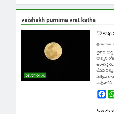
vaishakh purnima vrat katha
“వైశాఖ 
Admin
వైశాఖ బుద్
దాల్చిన ర
ఆరాధిస్తార
చేసిన విశి
DEVOTIONAL
సత్యనారాయణ 
ఉన్నవారికి
Fac
Read More