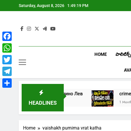
Skip
Saturday, August 8, 2026
1:49:19 PM
to
content
Facebook
HOME
పాలిటిక్స్
WhatsApp
Twitter
AV
Telegram
Share
Играть в онлайн казино Лев
cr
1 Week Ago
1 Month A
HEADLINES
Home
vaishakh purnima vrat katha