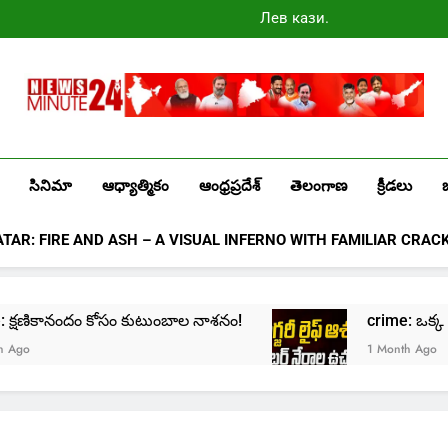
Лев казино
промокоды
2025
Newsminute24
Get All Updated Telugu News
సినిమా
ఆధ్యాత్మికం
ఆంధ్రప్రదేశ్
తెలంగాణ
క్రీడలు
ATAR: FIRE AND ASH – A VISUAL INFERNO WITH FAMILIAR CRAC
ime: క్షణికానందం కోసం కుటుంబాల నాశనం!
crime: ఒక్క క్లి
go
1 Month Ago