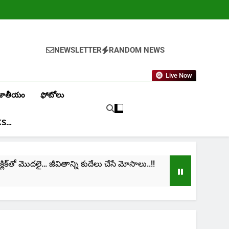
NEWSLETTER
RANDOM NEWS
Live Now
జాతీయం
ఫోటోలు
KS…
క్‌తో మొదలై… జీవితాన్ని కుదేలు చేసే మోసాలు..!!
cinima
1 Mont