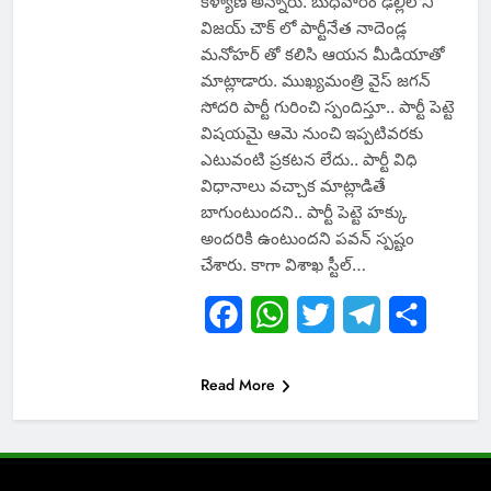
కళ్యాణ్ అన్నారు. బుధవారం ఢిల్లీలోని
విజయ్ చౌక్ లో పార్టీనేత నాదెండ్ల
మనోహర్ తో కలిసి ఆయన మీడియాతో
మాట్లాడారు. ముఖ్యమంత్రి వైస్ జగన్
సోదరి పార్టీ గురించి స్పందిస్తూ.. పార్టీ పెట్టె
విషయమై ఆమె నుంచి ఇప్పటివరకు
ఎటువంటి ప్రకటన లేదు.. పార్టీ విధి
విధానాలు వచ్చాక మాట్లాడితే
బాగుంటుందని.. పార్టీ పెట్టె హక్కు
అందరికి ఉంటుందని పవన్ స్పష్టం
చేశారు. కాగా విశాఖ స్టీల్…
Facebook
WhatsApp
Twitter
Telegram
Share
Read More