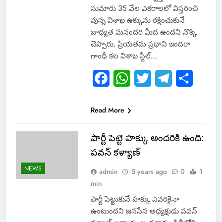
సుమారు 35 వేల ఎకరాలలో విస్తరించి
వున్న విశాఖ ఉక్కును రక్షించుకునే
బాధ్యత మనందరి మీద ఉందని నొక్కి
చెప్పారు. ప్రియతమ ప్రధాని ఇందిరా
గాంధీ కల విశాఖ స్టీల్‌…
Facebook
WhatsApp
Twitter
Telegram
Share
Read More
పార్టీ పెట్టె హక్కు అందరికి ఉంది:
పవన్ కళ్యాణ్
NEWS
admin
5 years ago
0
1
min
పార్టీ పెట్టుకునే హక్కు ఎవరికైనా
ఉంటుందని జనసేన అధ్యక్షుడు పవన్