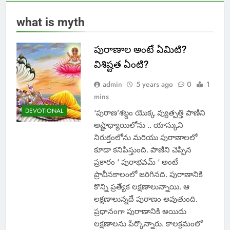
what is myth
పురాణాల అంటే ఏమిటి?
విశిష్టత ఏంటి?
admin
5 years ago
0
1
mins
DEVOTIONAL
‘పురాణ’శబ్దం యొక్క వ్యుత్పత్తి పాణిని
అష్టాధ్యాయిలోను .. యాస్కుని
నిరుక్తంలోను మరియు పురాణాలలో
కూడా కనిపిస్తుంది. పాణిని చెప్పిన
ప్రకారం ‘ పురాభవమ్ ‘ అంటే
ప్రాచీనకాలంలో జరిగినది. పురాణానికి
కొన్ని ప్రత్యేక లక్షణాలున్నాయి. ఆ
లక్షణాలున్నదే పురాణం అవుతుంది.
ప్రధానంగా పురాణానికి అయిదు
లక్షణాలను పేర్కొన్నారు. కాలక్రమంలో