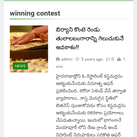
winning contest
బిర్యాని కొంటె రెండు
తులాలబంగారాన్ని గెలుచుకునే
అవకాశం!!
admin
5 years ago
0
1
NEWS
min
హైదరాబాద్లోని ఓ రెస్టారెంట్ కస్టమర్లను
ఆకట్టుకునేందుకు వినూత్న ఆఫర్
ప్రకటించింది. కరోనా సెకండ్ వేవ్ తర్వాత
వ్యాపారాలు.. కాస్త మెరుగైన స్థితిలో
బిజినెస్ పుంజుకోవడం కోసం కస్టమర్లను
ఆకట్టుకునేందుకు రకరకాల ప్రయోగాలు
చేపడుతున్నాయి. ఇందులో భాగంగానే
మియాపూర్ లోని రేణు గ్రాండ్ అండ్
రెస్టారెంట్ నిర్వహకులు సరికొత్త ఆఫర్