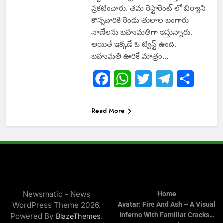
ప్రకటించారు. తమ రెస్టారెంట్ లో బిర్యాని
కొన్నవారికి రెండు తులాల బంగారు
నాణేలను బహుమతిగా ఇస్తున్నారు.
అయితే ఇక్కడే ఓ ట్విస్ట్ ఉంది.
బహుమతి ఊరికే మాత్రం…
Facebook
WhatsApp
Twitter
Telegram
Share
Read More
Newsmatic - News
Home
WordPress Theme 2026.
Avatar: Fire And Ash – A Visual
Inferno With Familiar Cracks…
Powered By
.
BlazeThemes