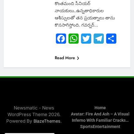
కొంతమంది సీనియర్
నాయకులు..ఉన్నతాధికారుల
ఆశీస్సులతో తన ప్రయత్నాలు తాను
కొనసాగిస్తోంది. గవర్నర్…
Facebook
WhatsApp
Twitter
Telegram
Share
Read More
Newsmatic - News
Home
WordPress Theme 2026.
Avatar: Fire And Ash – A Visual
Inferno With Familiar Cracks…
Powered By
.
BlazeThemes
Sports
Entertainment