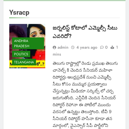
Ysracp
జర్నలిస్ట్ కోటాలో ఎమ్మెల్సీ సీటు
ఎవరిదో?
ANDHRA
PRADESH
admin
4 years ago
0
1
mins
POLITICS
TELANGANA
తెలుగు రాష్ట్రాల్లో రెండు ప్రముఖ తెలుగు
చానెల్స్ కి చెందిన సీనియర్ మహిళా
రిపోర్టర్లు ఆంధ్రప్రదేశ్ నుంచి ఎమ్మెల్సీ
సీటు కోసం ముమ్మర ప్రయత్నాలు
చేస్తున్నట్లు మీడియా సర్కిల్స్ లో చర్చ
జరుగుతోంది. ఎన్టీవీకి చెందిన సీనియర్
రిపోర్టర్ రెహానా ఈ పోటీలో ముందు
వరసలో ఉన్నట్టు తెలుస్తోంది. టీవీ 9
సీనియర్ రిపోర్టర్ హసీనా కూడా తన
మార్గంలో, వైఎస్సార్ సీపీ పార్టీలోని