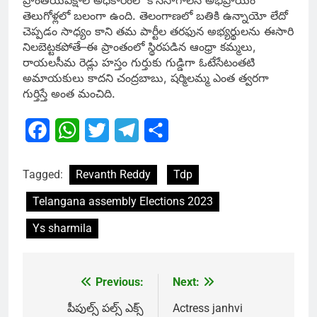
ప్రాంతీయపక్షాలే అధికారంలో కొనసాగాలనే అభిప్రాయం
తెలుగోళ్లలో బలంగా ఉంది. తెలంగాణలో బతికి ఉన్నాయో లేదో
చెప్పడం సాధ్యం కాని తమ పార్టీల తరఫున అభ్యర్థులను ఈసారి
నిలబెట్టకపోతే–ఈ ప్రాంతంలో స్థిరపడిన ఆంధ్రా కమ్మలు,
రాయలసీమ రెడ్లు హస్తం గుర్తుకు గుడ్డిగా ఓటేసేటంతటి
అమాయకులు కాదని చంద్రబాబు, షర్మిలమ్మ ఎంత త్వరగా
గుర్తిస్తే అంత మంచిది.
Facebook
WhatsApp
Twitter
Telegram
Share
Tagged:
Revanth Reddy
Tdp
Telangana assembly Elections 2023
Ys sharmila
Previous:
Next:
Post
navigation
పీపుల్స్‌ పల్స్‌ ఎక్స్
Actress janhvi