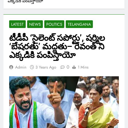
ఎక్కడికి పంపిస్తాయో
LATEST
NEWS
POLITICS
TELANGANA
టీడీపీ ‘సైలెంట్‌ సపోర్టు’, షర్మిల
‘బేషరతు’ మద్దతు– రేవంత్‌ ని
ఎక్కడికి పంపిస్తాయో
0
Admin
3 Years Ago
1 Mins