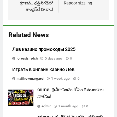
క్లూజివ్.. ఛత్తీస్‌గఢ్‌లో
Kapoor sizzling
కాంగ్రెస్‌దే హవా..!
Related News
Лев казино промокоды 2025
forreststretch
5 days ago
0
Играть в онлайн казино Лев
matthewmargaret
1 week ago
0
crime: క్షణికానందం కోసం కుటుంబాల
నాశనం!
admin
1 month ago
0