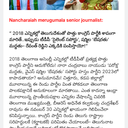
Nancharaiah merugumala senior journalist:
” 2018 ఎన్నికల్లో తెలుగుదేశంతో పొత్తు కాంగ్రెస్‌ పార్టీకి శాపంగా
మారితే..
ఇప్పుడు టీడీపీ ‘సైలెంట్‌ సపోర్టు’, షర్మిల ‘బేషరతు’
మద్దతు– రేవంత్‌ రెడ్డిని ఎక్కడికి పంపిస్తాయో!”
2018 తెలంగాణ అసెంబ్లీ ఎన్నికల్లో టీడీపీతో ప్రత్యక్ష పొత్తు
కాంగ్రెస్‌ పార్టీని ఆదుకోలేదు! నారా చంద్రబాబు నాయుడు ‘పరోక్ష’
మద్దతు, వైఎస్‌ షర్మిల ‘బేషరతు’ సపోర్టు హస్తం పార్టీని 2023లో
కాపాడతాయా? అనుమానమే! చిత్తూరు, కడప జిల్లాల్లో
మూలాలున్న ఈ రెండు పార్టీల వింత పోకడలూ తెలంగాణ
పాలకపక్షానికే అనుకూలంగా మారతాయి. ఎంత కాదన్నా ఆంధ్రా
మూలాలున్న ప్రాంతీయపక్షాల ఎన్నికల వేషాలన్నీ చివరికి
తెలంగాణ ముఖ్యమంత్రి, బీఆరెస్‌ అధినేత కల్వకుంట్ల చంద్రశేఖర్‌
రావును ఈ నవంబర్‌ 30 ఎన్నికల్లో ఖాయంగా గెలిపించేలా
కనిపిస్తున్నాయి. కాంగ్రెస్‌ పార్టీని రెండు తెలుగు రాష్ట్రాల
సరిహద్దులకే (కర్ణాటకకే) పరిమితం చేయాలంటే– తెలుగునాట