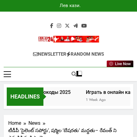
Skip
Лев казино
to
промокоды
2025
content
Newsminute24
Get All Updated Telugu News
NEWSLETTER
RANDOM NEWS
Live Now
Лев казино промокоды 2025
Играть в онлайн казин
HEADLINES
5 Days Ago
1 Week Ago
Home
News
టీడీపీ ‘సైలెంట్‌ సపోర్టు’, షర్మిల ‘బేషరతు’ మద్దతు– రేవంత్‌ ని