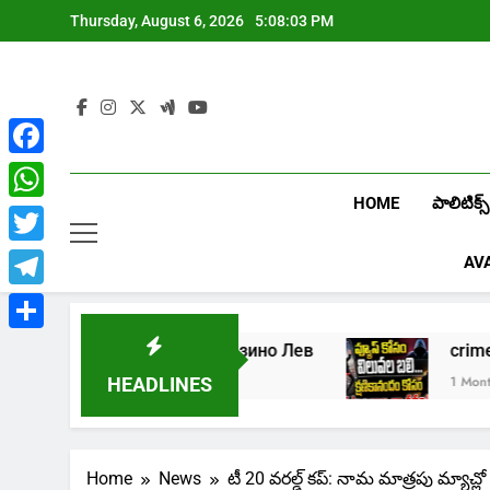
Skip
Thursday, August 6, 2026
5:08:03 PM
to
content
Facebook
HOME
పాలిటిక్స్
WhatsApp
Twitter
AV
Telegram
Share
Играть в онлайн казино Лев
crim
1 Week Ago
1 Month Ago
HEADLINES
Home
News
టీ 20 వరల్డ్ కప్: నామ మాత్రపు మ్యా