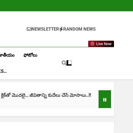
NEWSLETTER
RANDOM NEWS
Live Now
జాతీయం
ఫోటోలు
KS…
తో మొదలై… జీవితాన్ని కుదేలు చేసే మోసాలు..!!
cinima: 
1 Month A