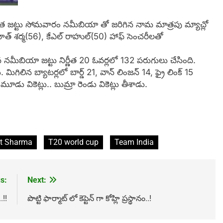
భారత జట్టు సోమవారం నమీబియా తో జరిగిన నామ మాత్రపు మ్యాచ్లో
హిత్ శర్మ(56), కేఎల్ రాహుల్(50) హాఫ్ సెంచరీలతో
నమీబియా జట్టు నిర్ణీత 20 ఓవర్లలో 132 పరుగులు చేసింది.
గిలిన బ్యాటర్లలో బార్డ్ 21, వాన్ లింజన్ 14, ఫ్రై లింక్ 15
డు వికెట్లు.. బుమ్రా రెండు వికెట్లు తీశాడు.
it Sharma
T20 world cup
Team India
s:
Next:
.!!
పొట్టి ఫార్మాట్ లో కెప్టెన్ గా కోహ్లి ప్రస్థానం..!