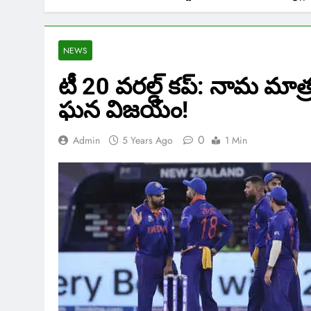
NEWS
టీ 20 వరల్డ్ కప్: నామ మాత
ఘన విజయం!
0
Admin
5 Years Ago
1 Min