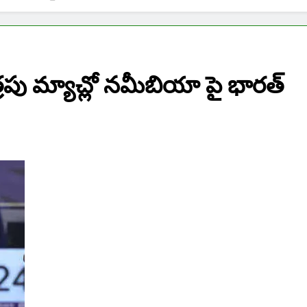
్రపు మ్యాచ్లో నమీబియా పై భారత్