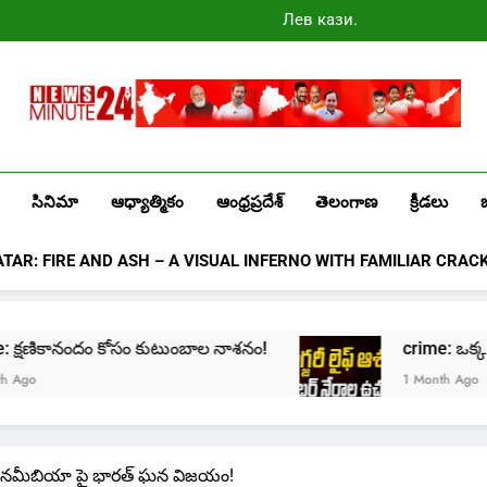
Лев казино
промокоды
2025
Newsminute24
Get All Updated Telugu News
సినిమా
ఆధ్యాత్మికం
ఆంధ్రప్రదేశ్
తెలంగాణ
క్రీడలు
ATAR: FIRE AND ASH – A VISUAL INFERNO WITH FAMILIAR CRAC
e: క్షణికానందం కోసం కుటుంబాల నాశనం!
crime: ఒక్క క్లిక్‌
1 Month Ago
చ్లో నమీబియా పై భారత్ ఘన విజయం!