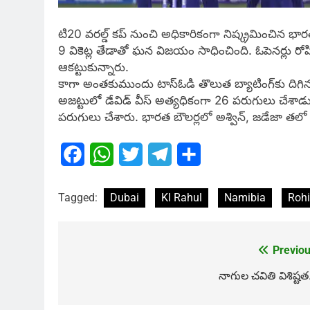
టి20 వరల్డ్ కప్ నుంచి అధికారికంగా నిష్క్రమించిన 
9 వికెట్ల తేడాతో ఘన విజయం సాధించింది. ఓపెనర్లు రో
ఆకట్టుకున్నారు.
కాగా అంతకుముందు టాస్ఓడి తొలుత బ్యాటింగ్​కు దిగిన 
అజట్టులో డేవిడ్ వీస్ అత్యధికంగా 26 పరుగులు చేశాడు. మి
పరుగులు చేశారు. భారత బౌలర్లలో అశ్విన్, జడేజా తలో మూ
Facebook
WhatsApp
Twitter
Telegram
Share
Tagged:
Dubai
Kl Rahul
Namibia
Roh
Previou
Post
navigation
నాగుల చవితి విశిష్టత.