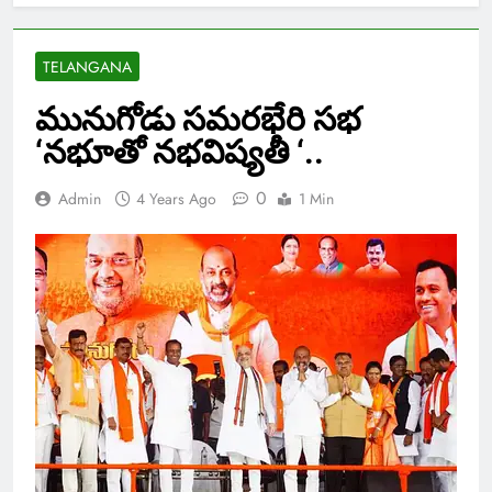
TELANGANA
మునుగోడు సమరభేరి సభ
‘నభూతో నభవిష్యతీ ‘..
0
Admin
4 Years Ago
1 Min