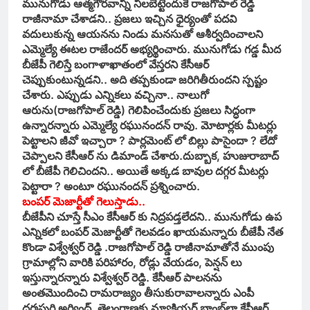
మునుగోడు ఆత్మగౌరవాన్ని నిలబెట్టేందుకే రాజగోపాల్ రెడ్డి
రాజీనామా చేశాడని.. ప్రజలు ఇచ్చిన ధైర్యంతో పదవి
వదులుకున్న ఆయనను నిండు మనసుతో ఆశీర్వదించాలని
ఎమ్మెల్యే ఈటల రాజేందర్ అభ్యర్థించారు. మునుగోడు గడ్డ మీద
బీజేపీ గెలిస్తే బంగాళాఖాతంలో వేస్తరని కేసీఆర్
చెప్పుకుంటున్నడని.. అది తప్పకుండా జరిగితీరుందని స్పష్టం
చేశారు. ఎప్పుడు ఎన్నికలు వచ్చినా.. నాలుగో
ఆరును(రాజగోపాల్ రెడ్డి) గెలిపించేందుకు ప్రజలు సిద్ధంగా
ఉన్నారన్నారు ఎమ్మెల్యే రఘునందన్ రావు. మోటార్లకు మీటర్లు
పెట్టాలని జీవో ఇచ్చారా ? పార్లమెంట్ లో బిల్లు పాసైందా ? లేదో
చెప్పాలని కేసీఆర్ ను డిమాండ్ చేశారు.దుబ్బాక, హుజురాబాద్
లో బీజేపీ గెలిచిందని.. అయితే అక్కడ బావుల దగ్గర మీటర్లు
పెట్టారా ? అంటూ రఘునందన్ ప్రశ్నించారు.
బంపర్ మెజార్టీతో గెలుస్తాడు..
బీజేపీని చూస్తే సీఎం కేసీఆర్ కు నిద్రపడ్తలేదని.. మునుగోడు ఉప
ఎన్నికలో బంపర్ మెజార్టీతో గెలవడం ఖాయమన్నారు బీజేపీ నేత
కొండా విశ్వేశ్వర్ రెడ్డి .రాజగోపాల్ రెడ్డి రాజీనామాతోనే ముంపు
గ్రామాల్లోని వారికి పరిహారం, రోడ్లు వేయడం, పెన్షన్ లు
ఇస్తున్నారన్నారు విశ్వేశ్వర్ రెడ్డి. కేసీఆర్ పాలనను
అంతమొందించి రామరాజ్యం తీసుకురావాలన్నారు ఎంపీ
ధర్మపురి అర్వింద్. తెలంగాణకు న్యూక్లియర్ బాంబ్⁬లా కేసీఆర్