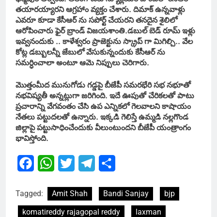
తయారయ్యారని ఆగ్రహాం వ్యక్తం చేశారు. దిమాక్ ఉన్నవాళ్లు
ఎవరూ కూడా కేసీఆర్ ను సపోర్ట్ చేయరని తనదైన శైలిలో
ఆరోపించారు ఫైర్ బ్రాండ్ విజయశాంతి.డబుల్ బెడ్ రూమ్ ఇళ్లు
ఇవ్వనందుకు .. కాళేశ్వరం ప్రాజెక్టును స్క్రాప్ గా మిగిల్చి.. వేల
కోట్ల డబ్బులన్నీ జేబులో వేసుకున్నందుకు కేసీఆర్ ను
సమర్ధించాలా అంటూ ఆమె నిప్పులు చెరిగారు.
మొత్తంమీద మునుగోడు గడ్డపై బీజేపీ సమరభేరి సభ నభూతో
నభవిష్యతీ అన్నట్లుగా జరిగింది. ఇదే ఊపుతో చేరికలతో పాటు
ప్రచారాన్ని వేగవంతం చేసి ఉప ఎన్నికలో గెలవాలని కాషాయం
నేతలు పట్టుదలతో ఉన్నారు. ఇక్కడి గెలిస్తే ఉమ్మడి నల్లగొండ
జిల్లాపై పట్టుసాధించేందుకు వీలుంటుందని బీజేపీ యంత్రాంగం
భావిస్తోంది.
Facebook
WhatsApp
Twitter
Telegram
Share
Tagged:
Amit Shah
Bandi Sanjay
bjp
komatireddy rajagopal reddy
laxman