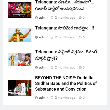
Telangana: రణమా… శరణమా?…
గులాబీ పార్టీలో అంతర్మథనం..!
admin
2 months ago
0
Telangana: పొలిమేర దాటిస్తాం…!!
admin
2 months ago
0
Telangana: ఎన్టీఆర్ విగ్రహం..రేవంత్
మాస్టర్ స్ట్రోక్‌?
admin
2 months ago
0
BEYOND THE NOISE: Duddilla
Sridhar Babu and the Politics of
Substance and Conviction
admin
2 months ago
0