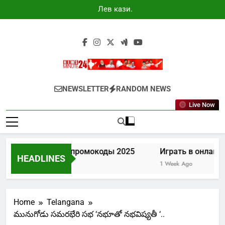
Skip
Лев казино
to
промокоды
2025
content
Newsminute24
Get All Updated Telugu News
NEWSLETTER
RANDOM NEWS
Live Now
Лев казино промокоды 2025
Играть в онлайн к
HEADLINES
4 Days Ago
1 Week Ago
Home
Telangana
మునుగోడు సమరభేరి సభ ‘నభూతో నభవిష్యతీ ‘..