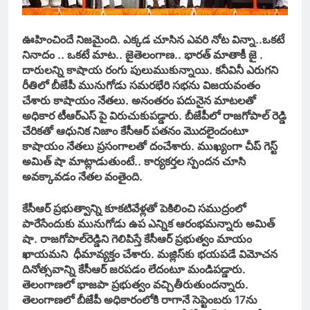
ఊహించిందే నిజమైంది. ఎక్కడ చూసిన ఎవరి నోట విన్నా..ఒకటే
నినాదం .. ఒకటే మాట.. జైతెలంగాణ.. భారత్ మాతాకీ జై .
దారులన్ని కాషాయ రంగు పులుముకున్నాయి. కనీవినీ ఎరుగని
రీతిలో బీజేపీ మునుగోడు సమరభేరి సభను విజయవంతం
చేశారు కాషాయం నేతలు. అనంతరం పదునైన మాటలతో
అధికార టీఆర్ఎస్ పై విరుచుకుపడ్డారు. బీజేపీలో రాజగోపాల్ రెడ్డి
చేరికతో ఆధునిక నిజాం కేసీఆర్ పతనం మొదలైందంటూ
కాషాయం నేతలు ప్రసంగాలతో దంచేశారు. ముఖ్యంగా చీప్ గెస్ట్
అమిత్ షా మాట్లాడుతుంటే.. కార్యకర్తల స్పందన చూసి
అవక్కావడం నేతల వంతైంది.
కేసీఆర్ ప్రభుత్వాన్ని కూకటివేళ్లతో పెకిలించి సముద్రంలో
పారేసేందుకు మునుగోడు ఉప ఎన్నిక
ఆ
రంభమన్నారు అమిత్
షా. రాజగోపాల్‌రెడ్డిని గెలిపిస్తే కేసీఆర్ ప్రభుత్వం మాయం
ఖాయమని ధీమావ్యక్తం చేశారు. మజ్లిస్‌కు భయపడే విమోచన
దినోత్సవాన్ని కేసీఆర్ జరపడం లేదంటూ మండిపడ్డారు.
తెలంగాణలో భాజపా ప్రభుత్వం వచ్చితీరుతుందన్నారు.
తెలంగాణలో బీజేపీ అధికారంలోకి రాగానే సెప్టెంబరు 17ను