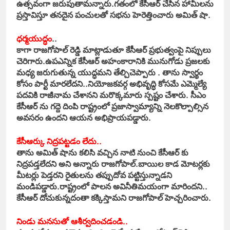
ఉత్సవంగా జరుపుతామన్నారు.గతంలో కేసీఆర్ చేసిన హామీలను
ప్రస్తావిస్తూ తనదైన పంచులతో సభను హెరెత్తించారు అమిత్ షా.
ధర్మయుద్ధం
..
కాగా రాజగోపాల్ రెడ్డి మాట్లాడుతూ కేసీఆర్ ప్రభుత్వంపై నిప్పులు
చెరిగారు.ఉపఎన్నిక కేసీఆర్ అహంకారానికి మునుగోడు ప్రజలకు
మధ్య జరుగుతున్న యుద్ధమని తేల్చిచెప్పారు . తాను స్వార్థం
కోసం పార్టీ మారలేదని..నియోజకవర్గ అభివృద్ధి కోసమే ఎమ్మెల్యే
పదవికి రాజీనామ చేశానని మరొక్కమారు స్పష్టం చేశారు. సీఎం
కేసీఆర్ ను గద్దె దింపి రాష్ట్రంలో ప్రజాస్వామ్యాన్ని నెలకొల్పాల్సిన
అవసరం ఉందని ఆయన అభిప్రాయపడ్డారు.
కేసీఆర్కు నిద్రపట్టడం లేదు..
తాను అమిత్ షాను కలిసి వచ్చిన నాటి నుంచి కేసీఆర్ కు
నిద్రపడ్తలేదని అని అన్నారు రాజగోపాల్.బాయిల కాడ మోటర్లకు
మీటర్లు పెడ్తరని రైతులను తప్పుదోవ పట్టిస్తున్నాడని
మండిపడ్డారు.రాష్ట్రంలో పాలన అవినీతిమయంగా మారిందని..
కేసీఆర్ దోచుకున్నదంతా కక్కిస్తామని రాజగోపాల్ హెచ్చరించారు.
నిండు మనసుతో ఆశీర్వదించడండి..