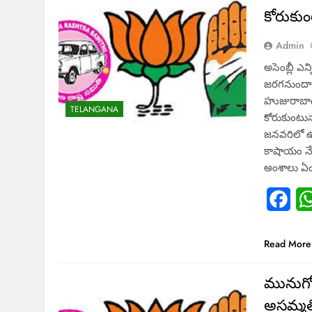
కోరుకు
Admin
అసెంబ్లీ ఎ
జరగనుందా? 
హుజురాబాద
TELANGANA
కోరుకుంటున్
జనవరిలో ఉప
కాషాయం నేత
అంశాలు ఏం
Fac
Read More
మునుగోడు
అసమ్మత