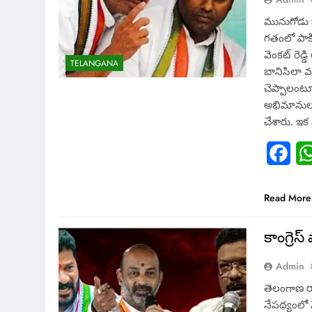
మునుగోడు క
గతంలో పాకి
వెంకట్ రెడ
TELANGANA
బానిసిలా వ
చెప్పాలంటూ 
అభిమానులు 
చేశారు. ఇ
Fac
Read More
కాంగ్రెస్
Admin
తెలంగాణ ర
నేపథ్యంలో న