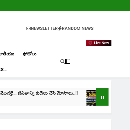
NEWSLETTER
RANDOM NEWS
Live Now
జాతీయం
ఫోటోలు
KS…
ాన్ని కుదేలు చేసే మోసాలు..!!
cinima: “నా జీవితం తె
1 Month Ago