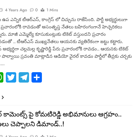
4 Years Ago
0
1 Mins
 ఎన్నిక టీఆర్ఎస్, కాంగ్రెస్ లో చిచ్చును రాజేసింది. పార్టీ అభ్యర్థులుగా
్లు ప్రచారంలోకి రావడంతో అసంతృప్త నేతలు బహిరంగంగానే హెచ్చరికలు
్నారు. మాజీ ఎమ్మెల్యే కూసుకుంట్లుకు టికెట్ వస్తుందని ప్రచారం
ంతో .. టీఆర్ఎస్ ముఖ్యనేతలు ఆయనకు వ్యతిరేకంగా జట్టు కట్టారు.
స్ అభ్యర్థిగా చల్లమల్ల కృష్ణారెడ్డి పేరు ప్రచారంలోకి రావడం.. ఆయనకు టికెట్
పాల్వాయి స్రవంతి మాట్లాడిన ఆడియో వైరల్ కావడం పార్టీలో తీవ్రకు చర్చకు
ి….
ebook
WhatsApp
Twitter
Telegram
Share
కామెంట్స్ పై కోమటిరెడ్డి అభిమానులు ఆగ్రహం..
లు చెప్పాలని డిమాండ్..!
4 Years Ago
0
1 Min