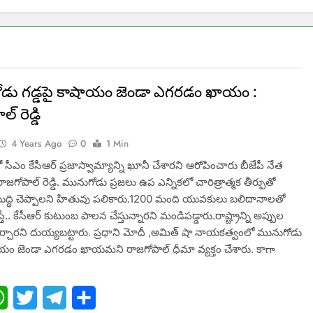
డు గడ్డపై కాషాయం జెండా ఎగరడం ఖాయం :
్ రెడ్డి
4 Years Ago
0
1 Min
సీఎం కేసీఆర్ ప్రజాస్వామ్యాన్ని ఖూనీ చేశారని ఆరోపించారు బీజేపీ నేత
 రాజగోపాల్ రెడ్డి. మునుగోడు ప్రజలు ఉప ఎన్నికలో చారిత్రాత్మక తీర్పుతో
 బుద్ధి చెప్పాలని హితువు పలికారు.1200 మంది యువకులు బలిదానాలతో
్ధిస్తే.. కేసీఆర్ కుటుంబ పాలన చేస్తున్నారని మండిపడ్డారు.రాష్ట్రాన్ని అప్పుల
ర్చారని దుయ్యబట్టారు. ప్రధాని మోదీ ,అమిత్ షా నాయకత్వంలో మునుగోడు
ాయం జెండా ఎగరడం ఖాయమని రాజగోపాల్ ధీమా వ్యక్తం చేశారు. కాగా
ebook
WhatsApp
Twitter
Telegram
Share