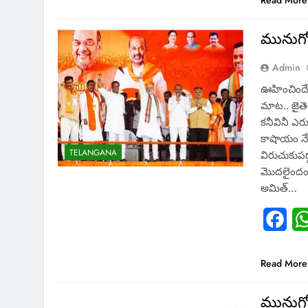
Read More
మునుగో
Admin
ఊహించిందే 
మాట.. జైతె
కనీవినీ ఎ
కాషాయం న
TELANGANA
విరుచుకుపడ్
మొదలైందంట
అమిత్…
Fac
Read More
మునుగోడ