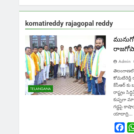
komatireddy rajagopal reddy
మునుగో
రాజగోపాల
Admin
తెలంగాణలో 
కోమటిరెడ్డి
కేసీఆర్ కు
TELANGANA
రాష్ట్రం సిద
కుప్పగా మా
గడ్డపై కాష
యాదాద్రి…
Fac