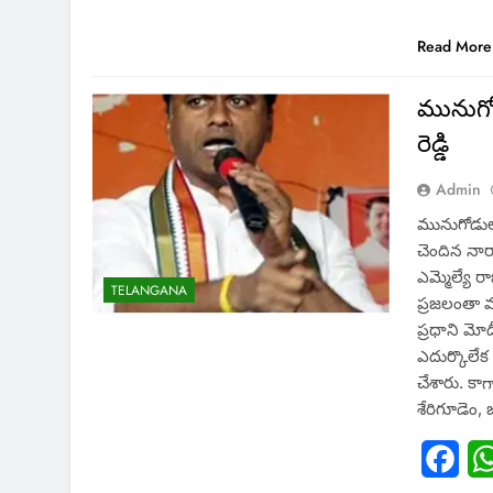
Read More
మునుగో
రెడ్డి
Admin
మునుగోడులో
చెందిన నా
ఎమ్మెల్యే ర
TELANGANA
ప్రజలంతా మద
ప్రధాని మో
ఎదుర్కొలేక
చేశారు. క
శేరిగూడెం
Fac