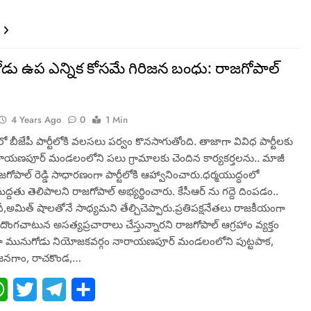
డు ఉప ఎన్నిక కోసమే గిరిజన బంధు: రాజగోపాల్
4 Years Ago
0
1 Min
 బీజేపీ పార్టీలోకి వలసలు పర్వం కొనసాగుతోంది. తాజాగా వివిధ పార్టీలకు
రాయణపూర్ మండలంలోని పలు గ్రామాలకు చెందిన కార్యకర్తలను.. మాజీ
ాజగోపాల్ రెడ్డి సాధారణంగా పార్టీలోకి ఆహ్వానించారు.ధర్మయుద్ధంలో
్దతు తెలిపాలని రాజగోపాల్ అభ్యర్థించారు. కేసీఆర్ ను గద్దె దింపడం..
దీ,అమిత్ షాలతోనే సాధ్యమని తేల్చిచెప్పారు.ప్రతిపక్షనేతలు రాజకీయంగా
 దొంగచాటున అసత్యప్రచారాలు చేస్తున్నారని రాజగోపాల్ ఆగ్రహాం వ్యక్తం
ాగా మునుగోడు నియోజకవర్గం నారాయణపూర్ మండలంలోని పుట్టపాక,
, జనగాం, రాచకొండ,…
ebook
WhatsApp
Twitter
Telegram
Share