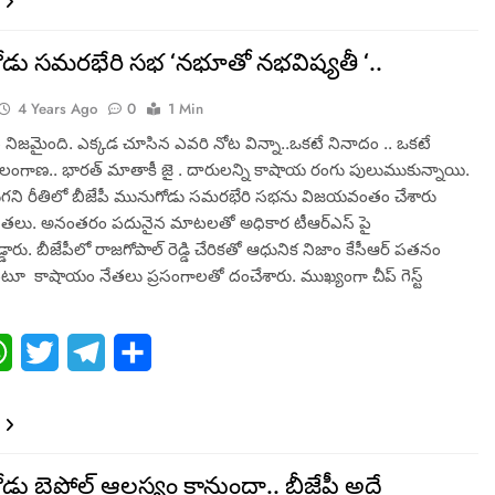
డు సమరభేరి సభ ‘నభూతో నభవిష్యతీ ‘..
4 Years Ago
0
1 Min
నిజమైంది. ఎక్కడ చూసిన ఎవరి నోట విన్నా..ఒకటే నినాదం .. ఒకటే
లంగాణ.. భారత్ మాతాకీ జై . దారులన్ని కాషాయ రంగు పులుముకున్నాయి.
రుగని రీతిలో బీజేపీ మునుగోడు సమరభేరి సభను విజయవంతం చేశారు
ేతలు. అనంతరం పదునైన మాటలతో అధికార టీఆర్ఎస్ పై
డారు. బీజేపీలో రాజగోపాల్ రెడ్డి చేరికతో ఆధునిక నిజాం కేసీఆర్ పతనం
ూ కాషాయం నేతలు ప్రసంగాలతో దంచేశారు. ముఖ్యంగా చీప్ గెస్ట్
ebook
WhatsApp
Twitter
Telegram
Share
ు బైపోల్ ఆలస్యం కానుందా.. బీజేపీ అదే