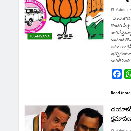
Admin
మునుగోడు ఉప
కొందరి పేర
జారిచేస్తున
TELANGANA
ఊపందుకోవడ
అటు కాంగ్రె
ఇవ్వొదంటూ 
దారితీసింద
Fac
Read More
దయాకర్ 
క్షమాపణ
Admin