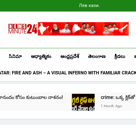
Лев казино
промокоды
2025
Newsminute24
Get All Updated Telugu News
సినిమా
ఆధ్యాత్మికం
ఆంధ్రప్రదేశ్
తెలంగాణ
క్రీడలు
ATAR: FIRE AND ASH – A VISUAL INFERNO WITH FAMILIAR CRAC
ోసం కుటుంబాల నాశనం!
crime: ఒక్క క్లిక్‌తో మొదలై… జీవిత
1 Month Ago