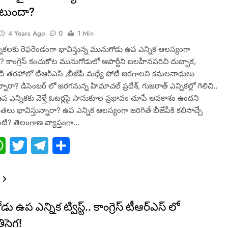
ంటుందా?
4 Years Ago
0
1 Min
న్నికలకు రెఫరెండంగా భావిస్తున్న మునుగోడు ఉప ఎన్నిక ఆలస్యంగా
కాంగ్రెస్ కంచుకోట మునుగోడులో ఆపార్టీని బలహీనపరిచి దుబ్బాక,
్ తరహాలో టీఆర్ఎస్ ,బీజేపీ మధ్యే పోటీ జరగాలని కమలనాథులు
నారా? డిసెంబర్ లో జరగనున్న హిమాచల్ ప్రదేశ్‌, గుజరాత్ ఎన్నికల్లో గెలిచి..
 ఎన్నికకు వెళ్తే ఓటర్లపై సానుకూల ప్రభావం చూపే అవకాశం ఉందని
లు భావిస్తున్నారా? ఉప ఎన్నిక ఆలస్యంగా జరిగితే బీజేపీకి కలిసొచ్చే
టి? తెలంగాణ వ్యాప్తంగా…
ebook
WhatsApp
Twitter
Telegram
Share
 ఉప ఎన్నిక ట్విస్ట్.. కాంగ్రెస్ టీఆర్ఎస్ లో
ిసెగ!