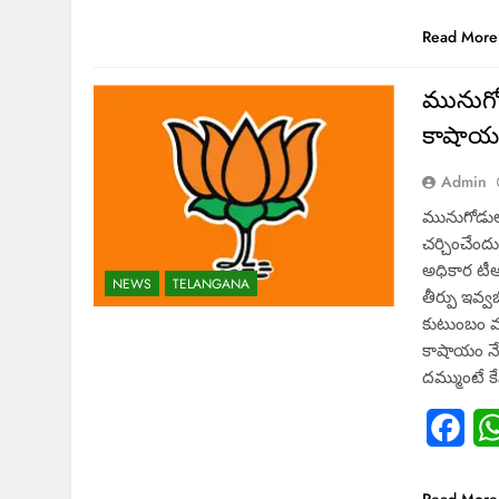
Read More
మునుగోడ
కాషాయనే
Admin
మునుగోడుల
చర్చించేంద
అధికార టీఆర
NEWS
TELANGANA
తీర్పు ఇవ్వ
కుటుంబం మ
కాషాయం నే
దమ్ముంటే 
Fac