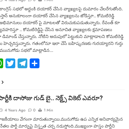
ాంగ్రెస్ సభలో అద్దంకి దయాకర్ చేసిన వ్యాఖ్యలపై దుమారం చేలరేగుతోంది.
స్తాన్ అనుకూలంగా దయాకర్ చేసిన వ్యాఖ్యలను జోడిస్తూ.. కోమటిరెడ్డి
్డి అభిమానులు దయాకర్ పై మాటలతో విరుచుకుపడుతున్నారు. రేవంత్ కూ
్యవహరిస్తూ .. కోమటిరెడ్డిపై చేసిన అనూచిత వ్యాఖ్యలకు క్షమాపణలు
డిమాండ్ చేస్తున్నారు. నోటిని అదుపులో పెట్టుకుని మాట్లాడాలని కోమటిరెడ్డి
హెచ్చరిస్తున్నారు. గతంలోనూ ఇలా చేసే బహిష్కరణకు గురయ్యారని గుర్తు
క ముునుగోడు సభలో మాట్లాడిన…
ebook
WhatsApp
Twitter
Telegram
Share
 పార్టీకి దాసోజు గుడ్ బై.. నెక్ట్స్ వికెట్ ఎవరూ?
4 Years Ago
0
1 Min
ాజకీయాలు వేగంగా మారుతున్నాయి.మునుగోడు ఉప ఎన్నిక అనివార్యమైన
ేతల పార్టీ మార్పుపై విస్తృత చర్చ నడుస్తోంది.ముఖ్యంగా హస్తం పార్టీని