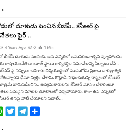
ులో దూకుడు పెంచిన బీజేపీ.. కేసీఆర్ పై
తలు ఫైర్ ..
4 Years Ago
0
1 Min
ో బీజేపీ దూకుడు పెంచింది. ఉప ఎన్నికలో అనుసరించాల్సిన వ్యూహాలను
ుకు కాషాయంనేతలు బూత్ స్థాయి కార్యకర్తల సమావేశాన్ని ఏర్పాటు చేసి..
్ఎస్ పై నిప్పులు చెరిగారు.ధర్మయుద్ధంలో మునుగోడు ప్రజలు చారిత్రాత్మక
బోతున్నారని ధీమా వ్యక్తం చేశారు. కొట్లాడి సాధించుకున్న రాష్ట్రంలో కేసీఆర్
ాత్రమే బాగుపడిందని.. ఉద్యమకారులను కేసీఆర్ మోసం చేశారంటూ
తలు పదునైన మాటల తూటాలతో రెచ్చిపోయారు. కాగా ఉప ఎన్నికలో
కేసీఆర్ తనపై పోటీ చేయాలని సవాల్…
ebook
WhatsApp
Twitter
Telegram
Share