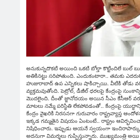
అనుకున్న‌దొక‌టి అయింది ఒక‌టి బోల్తా కొట్టిందిలే బుల్ బుల్
అతికిన‌ట్టు స‌రిపోతుంది. ఎందుకంటారా.. త‌మ‌కు ఎద‌రులే
హుజురాబాద్ ఉప ఎన్నిక‌లు షాకిచ్చాయి. వీటికి తోడు వ‌రి
వ్య‌క్త‌మవుతోంది. పెట్రోల్‌, డీజీల్ ధ‌ర‌ల‌పై కేంద్రంపై సుంక
మొద‌లైంది. దీంతో జ్ఙానోద‌యం అయిన సీఎం కేసీఆర్ వ‌రుస‌గా 
మాట‌లు న‌మ్మే ప‌రిస్థితి లేక‌పోవ‌డంతో.. కేంద్రంపై యుద్
కేంద్రం వైఖ‌రికి నిర‌స‌న‌గా గురువారం రాష్ట్ర‌వ్యాప్త ఆందో
ఇక్క‌డ గ‌మ్మ‌తైన విష‌యం ఏంటంటే.. రాష్ట్రం ఆవిర్భవించ
నిషేధించారు. ఇప్పుడు ఆయనే స్వయంగా ఇందిరాపార్కు ధర్నా
అద‌నుగా విమ‌ర్శ‌లు గుప్పిస్తున్నారు. ముఖ్యమంత్రి అయ