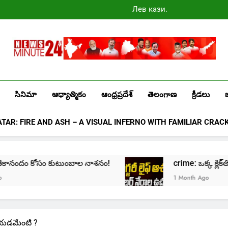
Лев казино
промокоды
2025
Newsminute24
Get All Updated Telugu News
సినిమా
ఆధ్యాత్మికం
ఆంధ్రప్రదేశ్
తెలంగాణ
క్రీడలు
ATAR: FIRE AND ASH – A VISUAL INFERNO WITH FAMILIAR CRAC
ానందం కోసం కుటుంబాల నాశనం!
crime: ఒక్క క్లిక్‌తో మొదలై
1 Month Ago
ేయడమేంటి ?