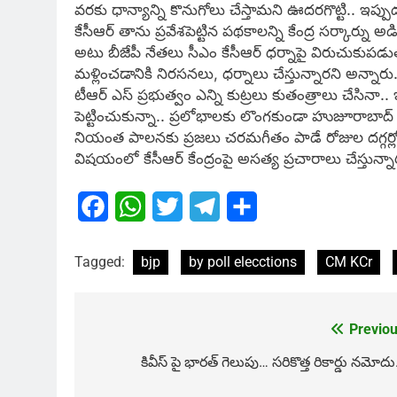
వరకు ధాన్యాన్ని కొనుగోలు చేస్తామని ఊదరగొట్టి.. ఇప్ప
కేసీఆర్ తాను ప్రవేశపెట్టిన పథకాలన్ని కేంద్ర సర్కార్ను 
అటు బీజేపీ నేత‌లు సీఎం కేసీఆర్ ధ‌ర్నాపై విరుచుకుప‌డ
మళ్లించడానికి నిరసనలు, ధర్నాలు చేస్తున్నారని అన్నా
టీఆర్ ఎస్ ప్రభుత్వం ఎన్ని కుట్రలు కుతంత్రాలు చేసినా
పెట్టించుకున్నా.. ప్రలోభాలకు లొంగకుండా హుజూరాబాద్
నియంత పాల‌న‌కు ప్ర‌జ‌లు చ‌ర‌మ‌గీతం పాడే రోజుల ద‌గ్గ‌ర
విష‌యంలో కేసీఆర్ కేంద్రంపై అస‌త్య ప్ర‌చారాలు చేస్తున్నా
Facebook
WhatsApp
Twitter
Telegram
Share
Tagged:
bjp
by poll elecctions
CM KCr
Previou
Post
navigation
కివీస్ పై భార‌త్ గెలుపు… స‌రికొత్త రికార్డు న‌మోదు.