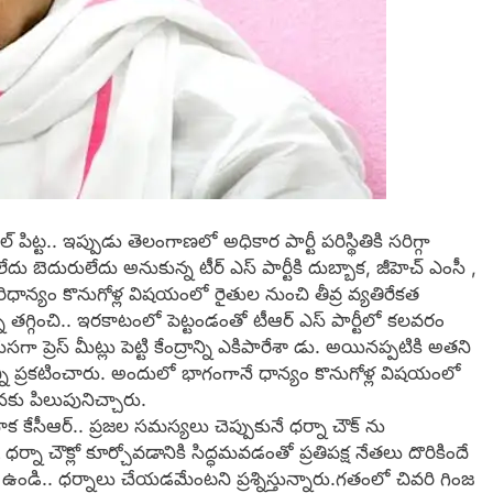
 పిట్ట.. ఇప్పుడు తెలంగాణ‌లో అధికార పార్టీ ప‌రిస్థితికి స‌రిగ్గా
దు బెదురులేదు అనుకున్న టీర్ ఎస్ పార్టీకి దుబ్బాక‌, జీహెచ్ ఎంసీ ,
ధాన్యం కొనుగోళ్ల విష‌యంలో రైతుల నుంచి తీవ్ర వ్య‌తిరేక‌త
ాన్ని త‌గ్గించి.. ఇర‌కాటంలో పెట్టండంతో టీఆర్ ఎస్ పార్టీలో క‌ల‌వ‌రం
ప్రెస్ మీట్లు పెట్టి కేంద్రాన్ని ఎకిపారేశా డు. అయిన‌ప్ప‌టికి అత‌ని
ధాన్ని ప్ర‌క‌టించారు. అందులో భాగంగానే ధాన్యం కొనుగోళ్ల విష‌యంలో
ళ‌న‌కు పిలుపునిచ్చారు.
ాక కేసీఆర్.. ప్రజల సమస్యలు చెప్పుకునే ధర్నా చౌక్ ను
 చౌక్లో కూర్చోవడానికి సిద్ధమవ‌డంతో ప్ర‌తిప‌క్ష నేతలు దొరికిందే
ి ఉండి.. ధర్నాలు చేయడమేంటని ప్రశ్నిస్తున్నారు.గతంలో చివరి గింజ