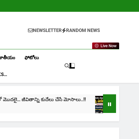
NEWSLETTER
RANDOM NEWS
Live Now
జాతీయం
ఫోటోలు
KS…
… జీవితాన్ని కుదేలు చేసే మోసాలు..!!
cinima: “నా జీవ
1 Month Ago