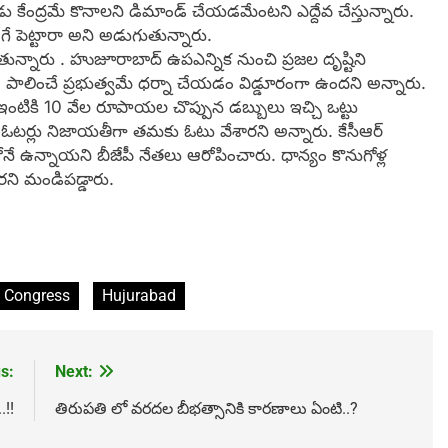
ుడు కేంద్రమే కొనాలని డిమాండ్ చేయడమేంటని ఎద్దేవ చేస్తున్నారు.
అడిగే పెట్టారా అని అడుగుతున్నారు.
ుతున్నారు . హుజూరాబాద్ ఉపఎన్నిక నుంచి ప్రజల దృష్టిని
రు. పాలించే ప్రభుత్వమే ధర్నా చేయడం విడ్డూరంగా ఉందని అన్నారు.
.. ఇంటికి 10 వేల రూపాయల చొప్పున డబ్బులు ఇచ్చి ఒట్టు
 ఓటర్లు నిజాయతీగా తమ‌కు ఓటు వేశారని అన్నారు. కేసీఆర్
్లోనే ఉన్నాయ‌ని బీజేపీ నేత‌లు ఆరోపించారు. ధాన్యం కొనుగోళ్ల
ర‌ని మండిప‌డ్డారు.
Congress
Hujurabad
s:
Next:
.!!
తిరుప‌తి లో వ‌ర‌ద‌ల బీభ‌త్సానికి కార‌ణాలు ఏంటి..?