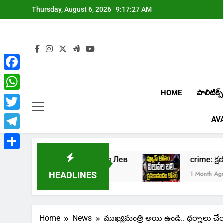
Skip
Thursday, August 6, 2026
9:17:28 AM
to
content
Facebook
HOME
పాలిటిక్స్
WhatsApp
Twitter
AV
Telegram
Share
рать в онлайн казино Лев
crime: క్షణిక
eek Ago
1 Month Ago
HEADLINES
Home
News
ముఖ్యమంత్రి అయి ఉండి.. ధర్నాలు చ