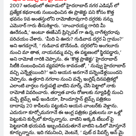
2007 ఆరంభంలో ఈనాడులో హైదరాబాద్‌ నగర ఎడిషన్‌ లో
ప్రత్యేక కథనాలకు సంబంధించిన ఈ ప్రాజెక్టు పని కోసం కొత్త
భవనం 9వ అంతస్తులోని రామోజీరావుగారి దగ్గరకు నన్ను
ఎమెనార్‌ గారు తీసుకెళ్లారు. ‘నాంచారయ్య గారిది మీ
ఊరేనండి,’ అంటూ ఈజేఎస్‌ ప్రిన్సిపల్‌ గా ఉన్న నాగేశ్వరరావు
పరిచయం చేశారు. ‘మీది ఏ ఊరు? గుడివాడ దగ్గర ఏ గ్రామం?’
అని అగడగ్గానే, ‘ గుడివాడ టౌనేనండి. దగ్గరలోని అంగలూరు
నుంచి మా తాత, నాయనమ్మ వచ్చి ఈ పట్టణంలో స్థిరపడ్డారు,’
అని రామోజీ గారికి చెప్పాను. ఈ ‘కొత్త ప్రాజెక్టు’ హైదరాబాద్‌
సిటీకి సంబంధించిన వ్యవహారం కావడంతో, ‘ నువ్వు హైదరాబాద్‌
వచ్చి ఎన్నేళ్లయింది?’ అని ఆయన అనగానే పన్నెండేళ్లయిందని
చెప్పాను. ఉత్తరాది నగరాల నుంచి వచ్చే ఇంగ్లిష్‌ దినపత్రికల్లో
ఎలాంటి వార్తలు గుర్తుపట్టి వాటిని మార్క్‌ చేసి పెట్టాలో నాకు
రామోజీ వివరించారు. తర్వాత వారం రోజులకు న్యూఢిల్లీ నుంచి
వచ్చే టైమ్స్‌ ఆఫ్‌ ఇండియా, హిందూస్తాన్‌ టైమ్స్‌ పత్రికలు
దాదాపు 20 కాపీలను పట్టుకుని ఆయన చాంబర్‌కు వెళ్లాను.
ఎదురుగా కూర్చోమనగానే ఈ ఆంగ్ల పత్రికల ప్రతులను నా ఒళ్లో
పెట్టుకుని కుర్చీలో కూర్చున్నాను. వాటిని అక్కడి టేబుల్ పై
పెట్టడానికి భయపడి ఇబ్బండిపడుతూనే వాటిని ఒడిలో మోస్తూనే
కూర్చున్నాను. ఇది గమనించి, వెంటనే, ‘ పుట్‌ ద పేపర్స్‌ ఆన్‌ మై