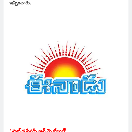
ఇప్పించారు.
‘ పుట్‌ ద పేపర్స్‌ ఆన్‌ మై టేబుల్‌’