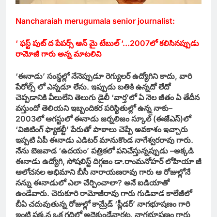
Nancharaiah merugumala senior journalist:
‘ ఫస్ట్ పుట్ ద పేపర్స్ ఆన్ మై టేబుల్ ‘…
2007లో కలిసినప్పుడు
రామోజీ గారు అన్న మాటలివి
‘ఈనాడు’ సంస్థల్లో నేనెప్పుడూ రెగ్యులర్‌ ఉద్యోగిని కాదు, వారి
పేరోల్స్‌ లో ఎన్నడూ లేను. ఇప్పుడు బతికి ఉన్నదో లేదో
చెప్పడానికి వీలులేని తెలుగు డైలీ ‘వార్త’లో ఏ నెల జీతం ఏ తేదీన
వస్తుందో తెలియని ఇబ్బందికర పరిస్థితుల్లో ఉన్న నాకు–
2003లో ఆగస్టులో ఈనాడు జర్నలిజం స్కూల్‌ (ఈజేఎస్‌)లో
‘విజిటింగ్‌ ఫ్యాకల్టీ’ పేరుతో పాఠాలు చెప్పే అవకాశం ఇచ్చారు
ఇప్పటి ఏపీ ఈనాడు ఎడిటర్‌ మానుకొండ నాగేశ్వరరావు గారు.
నేను బెజవాడ ‘ఉదయం’ పత్రికలో పనిచేస్తున్నప్పుడు –అక్కడి
ఈనాడు ఉద్యోగి, సోషలిస్ట్‌ దిగ్గజం డా.రాంమనోహర్‌ లోహియా జీ
ఆలోచనల అభిమాని బీసీ నారాయణరావు గారు ఆ రోజుల్లోనే
నన్ను ఈనాడులో ఎలా చేర్పించాలా? అనే ఐడియాతో
ఉండేవారు. చెరుకూరి రామోజీరావు గారు గుడివాడ కాలేజీలో
బీఏ చదువుతున్న రోజుల్లో కామ్రేడ్‌ ‘ప్లీడర్‌’ నాగభూషణం గారి
ఇంటి పక్కన ఒక గదిలో అద్దెకుండేవారట. నాగభూషణం గారు