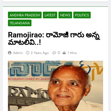
ANDHRA PRADESH
LATEST
NEWS
POLITICS
TELANGANA
Ramojirao: రామోజీ గారు అన్న
మాటలివి..!
0
Admin
2 Years Ago
1 Mins