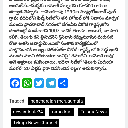
అందుకే పరామర్శకు రామోజీ వచ్చారని యాదగిరి గారు ఆ
తర్వాత చెప్పారు. రామోజీరావు 1990ల మధ్యలోఅనాజ్‌ పూర్‌
గ్రామ పరిధిలోని ఫిల్మ్‌ సిటీలోని తన హోటల్‌ లోకి నివాసం మార్చక
ముందు హైదరాబాద్‌ నగరంలో బేగంపేట చీకోటి గార్డెన్స్‌లోని
సొంతింట్లో ఉండేవారని 1997 నాటికే తెలుసు. అయితే, నా పాత
కలీగ్, తెలుగు కవి త్రిపురనేని శ్రీనివాస్‌ కన్నుమూసిన మరుసటి
రోజు అతని అపార్టుమెంటులో సంతాప కార్యక్రమంలో
పాల్గొనడానికి ఆ ఇల్లు వెతుకుతూ చీకోటి గార్డెన్స్‌ లో ఓ పెద్ద ఇంటి
ముందు నుంచి పోతుండగా దానిపై ‘ రమాదేవి–రామోజీ రావు’
అనే అక్షరాలు కనిపించాయి. ఇదేనా సిటీలో ‘తెలుగు మీడియా
ముగల్‌’ 20 ఏళ్లకు పైగా నివసించిన ఇల్లు? అనుకున్నాను.
Facebook
WhatsApp
Twitter
Telegram
Share
Tagged:
nancharaiah merugumala
newsminute24
ramojirao
Telugu News
Telugu News Channel