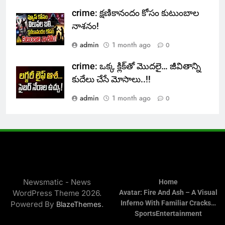
crime: క్షణికానందం కోసం కుటుంబాల
నాశనం!
admin
1 month ago
0
crime: ఒక్క క్లిక్‌తో మొదలై… జీవితాన్ని
కుదేలు చేసే మోసాలు..!!
admin
1 month ago
0
Newsmatic - News
Home
WordPress Theme 2026.
Avatar: Fire And Ash – A Visual
Inferno With Familiar Cracks…
Powered By
.
BlazeThemes
Sports
Entertainment