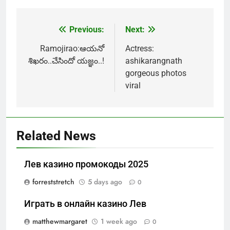
Previous:
Next:
Post
navigation
Ramojirao:ఆయనో
Actress:
శిఖరం..చేసిందో యజ్ఞం..!
ashikarangnath
gorgeous photos
viral
Related News
Лев казино промокоды 2025
forreststretch
5 days ago
0
Играть в онлайн казино Лев
matthewmargaret
1 week ago
0