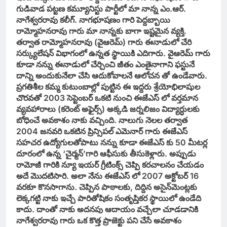
గుడివాడ పట్టణ కమ్యూనిస్టు పార్టీలో మా నాన్న ఎం.ఆర్‌.
నాగేశ్వరరావు కలీగ్‌. నాగభూషణం గారి పెద్దబ్బాయి
రామ్మోహనరావు గారు మా నాన్నకు బాగా ఇష్టమైన వ్యక్తి.
తర్వాత రామ్మోహనరావు (వైఆరెమ్‌) గారు ఈనాడులో చేరి
సర్క్యులేషన్‌ విభాగంలో ఉన్నత స్థాయికి ఎదిగారు. వైఆరెమ్‌ గారు
కూడా నన్ను ఈనాడులో చేర్చించి జీతం ఎంతైనాగాని ఫస్టునే
దాన్ని అందుకునేలా చేసి ఆదుకోవాలనే ఆలోచన తో ఉండేవారు.
ప్రగతిశీల కమ్మ కుటుంబాల్లో పుట్టిన ఈ ఇద్దరు శ్రేయోభిలాషుల
చొరవతో 2003 సెప్టెంబర్‌ ఒకటి నుంచి ఈజేఎస్‌ లో వర్తమాన
వ్యవహారాలు (కరెంట్‌ అఫైర్స్‌) అక్కడి జర్నలిజం విద్యార్ధులకు
బోధించే అవకాశం నాకు వచ్చింది. నాలుగు నెలల తర్వాత
2004 జనవరి ఒకటిన ప్రిన్సిపల్‌ ఎమెనార్‌ గారు ఈజేఎస్‌
సహచర ఉద్యోగులతోపాటు నన్ను కూడా ఈజేఎస్‌ కు 50 మీటర్ల
దూరంలో ఉన్న ‘చైర్మన్‌’గారి ఆఫీసుకు తీసుకెళ్లారు. అప్పుడు
రామోజీ గారికి న్యూ ఇయర్‌ గ్రీటింక్స్‌ చెప్పి కరచాలనం చేయడం
అదే మొదటిసారి. అలా నేను ఈజేఎస్‌ లో 2007 అక్టోబర్‌ 16
వరకూ కొనసాగాను. చెప్పిన పాఠాలకు, దిద్దిన అసైన్‌మెంట్లకు
లెక్కగట్టి నాకు ఇచ్చే పారితోషికం సంతృప్తికర స్థాయిలో ఉండేది
కాదు. దాంతో నాకు అదనపు ఆదాయం వచ్చేలా చూడడానికి
నాగేశ్వరరావు గారు ఒక కొత్త ప్రాజెక్టు పని చేసే అవకాశం