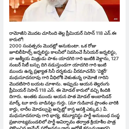
రామోజీని మొదట చూసింది తెల్ల ప్రీమియర్‌ నిసాన్‌ 118 ఎన్‌.ఈ
కారులో!
2000 సంవత్సరం మొదట్లో అనుకుంటా. ఒక రోజు
జూబిలీహిల్స్‌ జర్నలిస్టు కాలనీలో నివసించే సీనియర్‌ జర్నలిస్టు,
నా ఆత్మీయ మిత్రుడు పాశం యాదగిరి గారి ఇంటికి వెళ్లాను, 127
నంబర్‌ సిటీ బస్సు దిగి నడుస్తుండగా యాదగిరి గారి ఇంటి
ముందు ఉన్న ప్రఖ్యాత సినీ దర్శకుడు వీరమాచనేని ‘విక్టరీ’
మధుసూదనరావు గారి వీధిలోకి వెళుతున్న రామోజీ గారిని
మొదటిసారి బయట చూశాను. అప్పుడు ఆయన తెల్లరంగు
ప్రీమియర్‌ నిసాన్‌ 118 ఎన్‌. ఈ మోడల్‌ కారులో వచ్చి కిందికి
దిగారు. అంతకు ముందు ఆయన పాత మోడల్‌ అంబాసిడర్‌
మార్క్‌ టూ కారు వాడినట్టు గుర్తు. (మా గుడివాడ ప్రాంతం వారికి
కార్లు, లారీల మోడల్సుపై అప్పట్లో కాస్త ఆసక్తి ఎక్కువ.) వీ.
మధుసూదనరావు గారి భార్య, కమ్యూనిస్టు పార్టీ అనుబంధ సంస్థ
ప్రజానాట్యమండలిలో పార్టీ ఆవిర్భావం తర్వాత క్రియాశీల పాత్ర
పోషించిన కామ్రేడ్‌ సరోజనమ్మ గారు ఆరోజే కన్నుమూశారని,