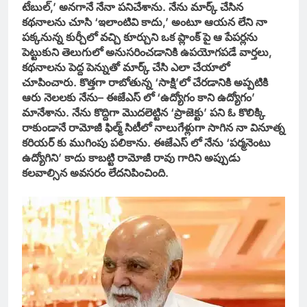
టేబుల్,’ అనగానే నేనా పనిచేశాను. నేను మార్క్‌ చేసిన
కథనాలను చూసి ‘ఇలాంటివి కాదు,’ అంటూ ఆయన లేని నా
పక్కనున్న కుర్చీలో వచ్చి కూర్చుని ఒక ప్లాంక్‌ పై ఆ పేపర్లను
పెట్టుకుని తెలుగులో అనుసరించడానికి ఉపయోగపడే వార్తలు,
కథనాలను పెద్ద పెన్నుతో మార్క్‌ చేసి ఎలా చేయాలో
చూపించారు. కొత్తగా రాబోతున్న ‘సాక్షి’లో చేరడానికి అప్పటికి
ఆరు నెలలకు నేను– ఈజేఎస్‌ లో ‘ఉద్యోగం కాని ఉద్యోగం’
మానేశాను. నేను కొద్దిగా మొదలెట్టిన ‘ప్రాజెక్టు’ పని ఓ కొలిక్కి
రాకుండానే రామోజీ ఫిల్మ్‌ సిటీలో నాలుగేళ్లుగా సాగిన నా వినూత్న
కరియర్‌ కు ముగింపు పలికాను. ఈజేఎస్‌ లో నేను ‘పర్మనెంటు
ఉద్యోగిని’ కాదు కాబట్టి రామోజీ రావు గారిని అప్పుడు
కలవాల్సిన అవసరం లేదనిపించింది.