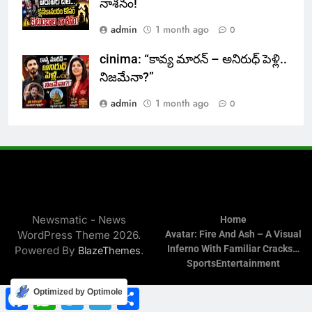
నాశనం!
admin
1 month ago
0
cinima: “కావ్య మారన్ – అనిరుధ్ పెళ్లి..
నిజమేనా?”
admin
1 month ago
0
Newsmatic - News
Home
WordPress Theme 2026.
Avatar: Fire And Ash – A Visual
Inferno With Familiar Cracks…
Powered By
.
BlazeThemes
Sports
Entertainment
Facebook
WhatsApp
Twitter
Telegram
Share
Optimized by Optimole