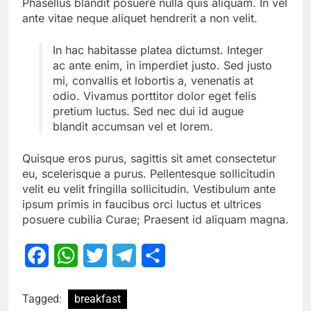
Phasellus blandit posuere nulla quis aliquam. In vel
ante vitae neque aliquet hendrerit a non velit.
In hac habitasse platea dictumst. Integer
ac ante enim, in imperdiet justo. Sed justo
mi, convallis et lobortis a, venenatis at
odio. Vivamus porttitor dolor eget felis
pretium luctus. Sed nec dui id augue
blandit accumsan vel et lorem.
Quisque eros purus, sagittis sit amet consectetur
eu, scelerisque a purus. Pellentesque sollicitudin
velit eu velit fringilla sollicitudin. Vestibulum ante
ipsum primis in faucibus orci luctus et ultrices
posuere cubilia Curae; Praesent id aliquam magna.
Facebook
WhatsApp
Twitter
Telegram
Share
Tagged:
breakfast