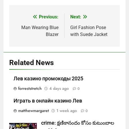
Previous:
Next:
Post
navigation
Man Wearing Blue
Girl Fashion Pose
Blazer
with Suede Jacket
Related News
Лев казино промокоды 2025
forreststretch
4 days ago
0
Играть в онлайн казино Лев
matthewmargaret
1 week ago
0
crime: క్షణికానందం కోసం కుటుంబాల