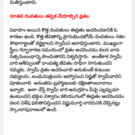
సుతిస్తుంటారు.
నూతన దంపతులు తప్పక చేయాల్సిన వ్రతం:
వివాహం అయిన కొత్త దంపతులు ఈవ్రతం ఆచరించడానికి ఓ
కారణం ఉంది. కొత్త జీవితాన్ని ప్రారంభించబోయే దంపతులు సకల
సౌభాగ్యాలతో వర్థిల్లాలని స్వామీని ఆరాధిస్తుంటారు. ముఖ్యంగా
స్త్రీలు గర్భాదారణ సమయంలో వ్రతం ఆచరించడం వలన వారు
సత్ససంబంధాన్ని పొందుతారని విశ్వసిస్తారు. అంతేకాక స్వామీ
వారి ఆశీస్సులతో దాంపత్య జీవితం సాఫీగా సాగుతుందని
నమ్మకం. స్వామీ వ్రతం ఆచరించాలి అనుకుంటే కుటుంబ
సభ్యులను..బంధుమిత్రులను ఆహ్వానించి నిష్టతో స్వామీవారిని
పూజించాలి. అనంతరం బ్రహ్మాణులకు దక్షిణతాంబూలాలు
ఇవ్వాలి. అలా చేస్తే స్వామీ వారి అనుగ్రహం మీపై ఎల్లప్పుడూ
ఉంటుందని భక్తుల విశ్వాసం.కలియుగంలో ఈవ్రతం ఆచరించడం
వలన విశేష ఫలితానిస్తుందని విష్ణుమూర్తి నారదునికి చెప్పినట్లు
స్కాందాపురాణంలో ఉంది.