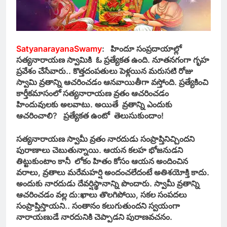
SatyanarayanaSwamy
: హిందూ సంప్రదాయాల్లో
సత్యనారాయణ స్వామికి ఓ ప్రత్యేకత ఉంది. నూతనగంగా
గృహ
ప్రవేశం చేసేవారు.. కొత్తదంపతులు పెళ్లయిన మరుసటి రోజు
స్వామి వ్రతాన్ని ఆచరించడం ఆనవాయితీగా వస్తోంది. ప్రత్యేకించి
కార్తీకమాసంలో సత్యనారాయణ వ్రతం ఆచరించడం
హిందువులకు అలవాటు. అయితే వ్రతాన్ని ఎందుకు
ఆచరించాలి? ప్రత్యేకత ఉంటో తెలుసుకుందాం!
సత్యనారాయణ స్వామీ వ్రతం నారదుడు సంప్రాప్తినిచ్చిందని
పురాణాలు చెబుతున్నాయి. ఆయన కలహ భోజనుడని
తిట్టుకుంటాం కానీ లోకం హితం కోసం ఆయన అందించిన
వరాలు, వ్రతాలు మరేమహర్షి అందంచలేదంటే అతిశయోక్తి కాదు.
అందుకు నారదుడు దేవర్షిస్థానాన్ని పొందారు. స్వామీ వ్రతాన్ని
ఆచరించడం వల్ల దు:ఖాలు తొలగిపోయి, సకల సంపదలు
సంప్రాప్తిస్తాయని.. సంతానం కలుగుతుందని స్వయంగా
నారాయణుడే నారదునికి చెప్పాడని పురాణవచనం.