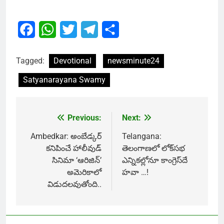
Facebook
WhatsApp
Twitter
Telegram
Share
Tagged:
Devotional
newsminute24
Satyanarayana Swamy
Previous:
Next:
Post
navigation
Ambedkar: అంబేడ్కర్‌
Telangana:
కనిపించే హాలీవుడ్‌
తెలంగాణలో లోక్‌సభ
సినిమా ‘ఆరిజిన్‌’
ఎన్నికల్లోనూ కాంగ్రెస్‌దే
అమెరికాలో
హవా …!
విడుదలవుతోంది..