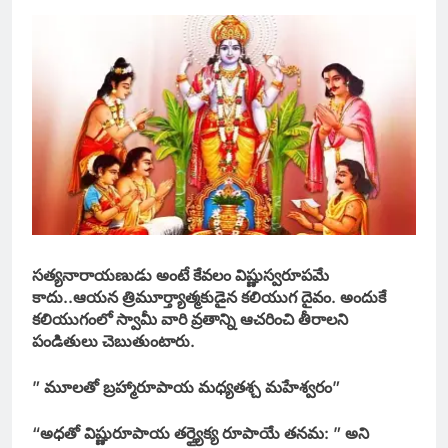
సత్యనారాయణుడు అంటే కేవలం విష్ణుస్వరూపమే
కాదు..ఆయన త్రిమూర్త్యాత్మకుడైన కలియుగ దైవం. అందుకే
కలియుగంలో స్వామీ వారి వ్రతాన్ని ఆచరించి తీరాలని
పండితులు చెబుతుంటారు.
” మూలతో బ్రహ్మారూపాయ మధ్యతశ్చ మహేశ్వరం”
“అధతో విష్ణురూపాయ తర్త్యైక్య రూపాయే తనమ: ” అని