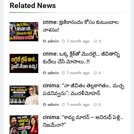
Related News
crime: క్షణికానందం కోసం కుటుంబాల
నాశనం!
admin
1 month ago
0
crime: ఒక్క క్లిక్‌తో మొదలై… జీవితాన్ని
కుదేలు చేసే మోసాలు..!!
admin
1 month ago
0
cinima: “నా జీవితం తెల్లకాగితం.. మచ్చ
పడనివ్వను”: మురళీమోహన్
admin
1 month ago
0
cinima: “కావ్య మారన్ – అనిరుధ్ పెళ్లి..
నిజమేనా?”