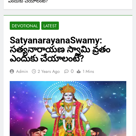
ఎందుకు చేయాలంటే?
DEVOTIONAL
LATEST
SatyanarayanaSwamy:
సత్యనారాయణ స్వామి వ్రతం
ఎందుకు చేయాలంటే?
0
Admin
2 Years Ago
1 Mins