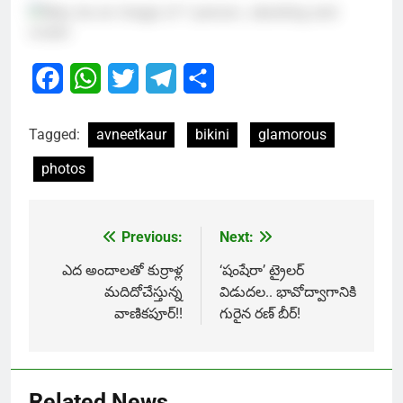
Facebook
WhatsApp
Twitter
Telegram
Share
Tagged:
avneetkaur
bikini
glamorous
photos
Previous:
Next:
Post
navigation
ఎద అందాలతో కుర్రాళ్ల
‘షంషేరా’ ట్రైలర్
మదిదోచేస్తున్న
విడుదల.. భావోద్వాగానికి
వాణికపూర్!!
గురైన రణ్ బీర్!
Related News