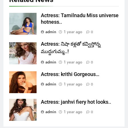
Actress: Tamilnadu Miss universe
hotness..
admin
1 year ago
0
Actress: నిషా కళ్లతో కవ్విస్తోన్న
ముద్దుగుమ్మ..!
admin
1 year ago
0
Actress: krithi Gorgeous…
admin
1 year ago
0
Actress: janhvi fiery hot looks..
admin
1 year ago
0