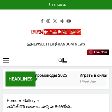
Skip
Лев казино
to
промокоды
2025
content
Newsminute24
Get All Updated Telugu News
NEWSLETTER
RANDOM NEWS
Live Now
Лев казино промокоды 2025
Играть в онлайн к
HEADLINES
4 Days Ago
1 Week Ago
Home
Gallery
అవనీత్ కౌర్ అందాలు చూస్తే మతిపోతోంది..