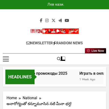
Skip
Лев казино
to
промокоды
2025
content
Newsminute24
Get All Updated Telugu News
NEWSLETTER
RANDOM NEWS
Live Now
Лев казино промокоды 2025
Играть в онлайн
HEADLINES
5 Days Ago
1 Week Ago
Home
National
అనారోగ్యంతో కన్నూమూసిన నటి మీనా భర్త!