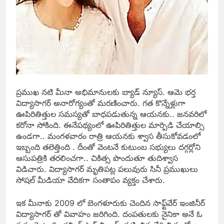
ప్రముఖ నటి మీనా అభిమానులకు బ్యాడ్ న్యూస్. ఆమె భర్త
విద్యాసాగర్ అనారోగ్యంతో మరణించారు. గత కొన్నేళ్లుగా
ఊపిరితిత్తుల సమస్యతో బాధపడుతున్న ఆయనకు.. జనవరిలో
కరోనా సోకింది. ఈనేపథ్యంలో ఊపిరితిత్తుల మార్పిడి చేయాల్సి
ఉండగా.. మంగళవారం రాత్రి ఆయనకు శ్వాస తీసుకోవడంలో
ఇబ్బంది తలెత్తింది . దీంతో వెంటనే కుటుంబ సభ్యులు దగ్గర్లోని
ఆసుపత్రికి తరలించగా.. చికిత్స పొందుతూ తుదిశ్వాస
విడిచారు. విద్యాసాగర్ మృతిపట్ల పలువురు సినీ ప్రముఖులు
సోషల్ మీడియా వేదికగా సంతాపం వ్యక్తం చేశారు.
ఇక మీనాకు 2009 లో బెంగళూరుకు చెందిన సాఫ్ట్‌వేర్‌ ఇంజినీర్‌
విద్యాసాగర్ తో వివాహం జరిగింది. దంపతులకు నైనికా అనే ఓ