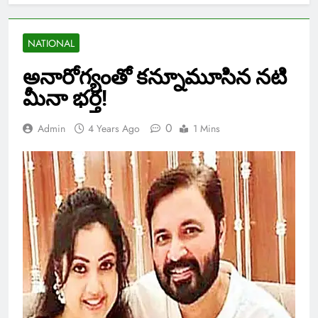
NATIONAL
అనారోగ్యంతో కన్నూమూసిన నటి
మీనా భర్త!
0
Admin
4 Years Ago
1 Mins