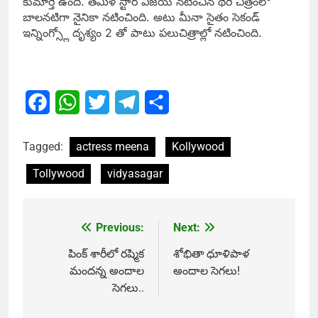
కుమార్తె ఉంది. తమిళ్ స్టార్ విజయ్ నటించిన థేరి చిత్రంలో
బాలనటిగా నైనికా నటించింది. అటు మీనా సైతం సెకండ్
ఇన్నింగ్స్లో దృశ్యం 2 తో పాటు పలుచిత్రాల్లో నటించింది.
Facebook
WhatsApp
Twitter
Telegram
Share
Tagged:
actress meena
Kollywood
Tollywood
vidyasagar
Previous:
Next:
Post
navigation
పింక్ శారీలో రష్మిక
శోభితా ధూళిపాళ
మందన్న అందాల
అందాల సెగలు!
సెగలు..