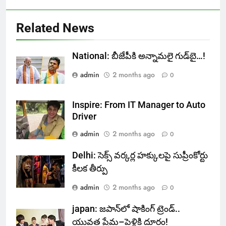
Related News
National: బీజేపీకి అన్నామలై గుడ్‌బై…!
admin
2 months ago
0
Inspire: From IT Manager to Auto
Driver
admin
2 months ago
0
Delhi: సెక్స్ వర్కర్ల హక్కులపై సుప్రీంకోర్టు
కీలక తీర్పు
admin
2 months ago
0
japan: జపాన్‌లో షాకింగ్ ట్రెండ్..
యువత ప్రేమ–పెళ్లికి దూరం!