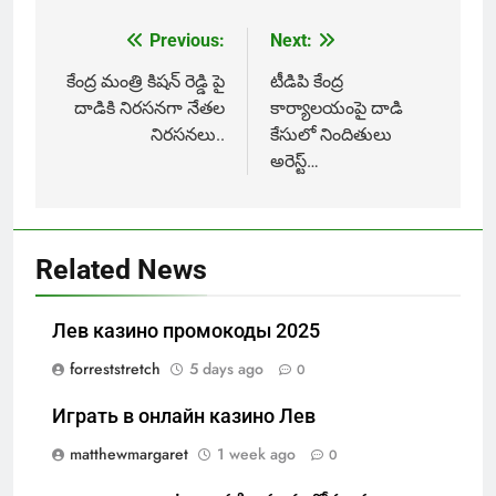
Previous:
Next:
Post
navigation
కేంద్ర మంత్రి కిషన్ రెడ్డి పై
టీడిపి కేంద్ర
దాడికి నిరసనగా నేతల
కార్యాలయంపై దాడి
నిరసనలు..
కేసులో నిందితులు
అరెస్ట్…
Related News
Лев казино промокоды 2025
forreststretch
5 days ago
0
Играть в онлайн казино Лев
matthewmargaret
1 week ago
0