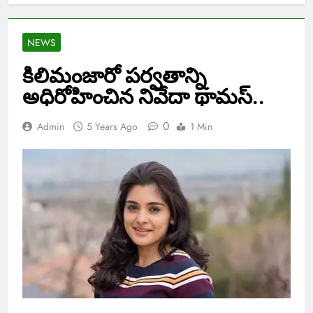
NEWS
కిలిమంజారో పర్వతాన్ని
అధిరోహించిన నివేదా థామస్..
0
Admin
5 Years Ago
1 Min