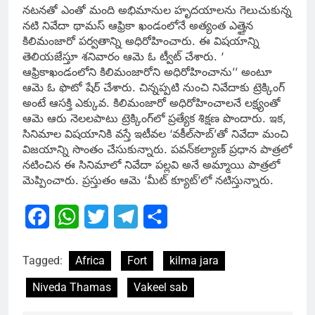
నటనతో ఎంతో మంది అభిమానుల హృదయాలను గెలుచుకున్న
నటి నివేదా థామస్ ఆఫ్రికా ఖండంలోనే అత్యంత ఎత్తైన
కిలిమంజారో పర్వతాన్ని అధిరోహించారు. ఈ విషయాన్ని
తెలియజేస్తూ శనివారం ఆమె ఓ ట్వీట్‌ చేశారు. ‘
ఆఫ్రికాఖండంలోని కిలిమంజారోని అధిరోహించాను’’ అంటూ
ఆమె ఓ ఫొటో షేర్‌ చేశారు. చిన్నప్పటి నుంచి నివేదాకు ట్రెక్కింగ్‌
అంటే ఆసక్తి ఎక్కువ. కిలిమంజారో అధిరోహించాలనే లక్ష్యంతో
ఆమె ఆరు నెలలపాటు ట్రెక్కింగ్‌లో ప్రత్యేక శిక్షణ పొందారు. ఇక,
సినిమాల విషయానికి వస్తే ఇటీవల ‘వకీల్‌సాబ్‌’తో నివేదా మంచి
విజయాన్ని సొంతం చేసుకున్నారు. పవన్‌కల్యాణ్‌ ప్రధాన పాత్రలో
నటించిన ఈ సినిమాలో నివేదా పల్లవి అనే అమ్మాయి పాత్రలో
మెప్పించారు. ప్రస్తుతం ఆమె ‘మీట్‌ క్యూట్‌’లో నటిస్తున్నారు.
Facebook
WhatsApp
Twitter
Telegram
Share
Tagged:
Africa
Fort
kilma jara
Niveda Thamas
Vakeel sab