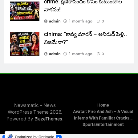
crime: క్షణికానందం కోసం కుటుంబాల
నాశనం!
admin
1 month ago
0
cinima: “కావ్య మారన్ – అనిరుధ్ పెళ్లి..
నిజమేనా?”
admin
1 month ago
0
Newsmatic - News
Home
WordPress Theme 2026.
Avatar: Fire And Ash – A Visual
Inferno With Familiar Cracks…
Powered By
.
BlazeThemes
Sports
Entertainment
Facebook
WhatsApp
Twitter
Telegram
Share
Optimized by Optimole