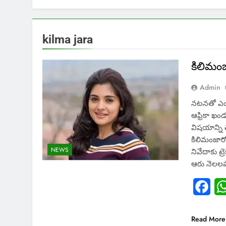
kilma jara
కిలిమంజ
Admin
నటనతో ఎం
ఆఫ్రికా ఖం
విషయాన్ని 
కిలిమంజారో
NEWS
నివేదాకు ట్
ఆరు నెలలపాట
Fac
Read More