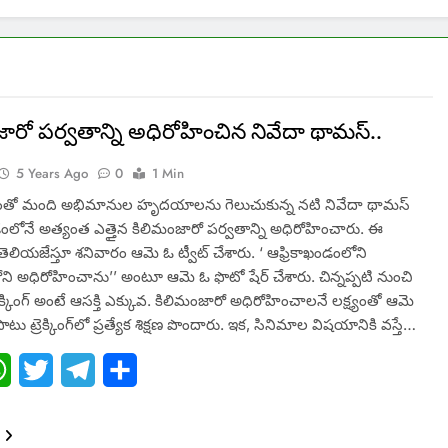
ారో పర్వతాన్ని అధిరోహించిన నివేదా థామస్..
5 Years Ago
0
1 Min
తో మంది అభిమానుల హృదయాలను గెలుచుకున్న నటి నివేదా థామస్
డంలోనే అత్యంత ఎత్తైన కిలిమంజారో పర్వతాన్ని అధిరోహించారు. ఈ
తెలియజేస్తూ శనివారం ఆమె ఓ ట్వీట్‌ చేశారు. ‘ ఆఫ్రికాఖండంలోని
ని అధిరోహించాను’’ అంటూ ఆమె ఓ ఫొటో షేర్‌ చేశారు. చిన్నప్పటి నుంచి
రెక్కింగ్‌ అంటే ఆసక్తి ఎక్కువ. కిలిమంజారో అధిరోహించాలనే లక్ష్యంతో ఆమె
ు ట్రెక్కింగ్‌లో ప్రత్యేక శిక్షణ పొందారు. ఇక, సినిమాల విషయానికి వస్తే…
ebook
WhatsApp
Twitter
Telegram
Share