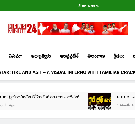
Лев казино
промокоды
2025
Newsminute24
Get All Updated Telugu News
సినిమా
ఆధ్యాత్మికం
ఆంధ్రప్రదేశ్
తెలంగాణ
క్రీడలు
ATAR: FIRE AND ASH – A VISUAL INFERNO WITH FAMILIAR CRAC
crime: క్షణికానందం కోసం కుటుంబాల నాశనం!
crime: ఒక్క క్
 Ago
1 Month Ago