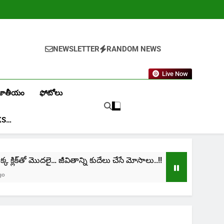
NEWSLETTER
RANDOM NEWS
Live Now
జాతీయం
ఫోటోలు
KS…
లిక్‌తో మొదలై… జీవితాన్ని కుదేలు చేసే మోసాలు..!!
cin
1 Mo