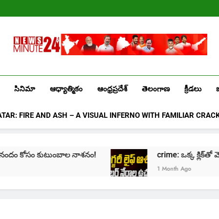
Лев
казино
промокоды
2025
Newsminute24
Get All Updated Telugu News
సినిమా
ఆధ్యాత్మికం
ఆంధ్రప్రదేశ్
తెలంగాణ
క్రీడలు
ATAR: FIRE AND ASH – A VISUAL INFERNO WITH FAMILIAR CRAC
ం!
crime: ఒక్క క్లిక్‌తో మొదలై… జీవితాన్ని కుదేలు చేస
1 Month Ago