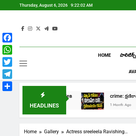
Skip
Thursday, August 6, 2026
9:22:03 AM
to
content
Facebook
HOME
పాలిటిక్స్
WhatsApp
Twitter
AV
Telegram
Share
ино Лев
crime: క్షణికానందం కోసం కుటుంబాల నాశన
1 Month Ago
HEADLINES
Home
Gallery
Actress sreeleela Ravishing…