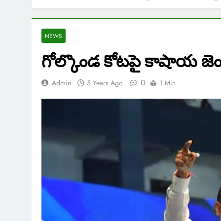
NEWS
గోల్కొండ కోటపై కాషాయ జెం
0
Admin
5 Years Ago
1 Min