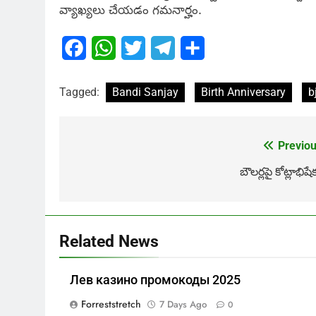
వ్యాఖ్యలు చేయడం గమనార్హం.
Facebook
WhatsApp
Twitter
Telegram
Share
Tagged:
Bandi Sanjay
Birth Anniversary
b
Previou
Post
navigation
బౌలర్లపై కోట్లాభిషే
Related News
Лев казино промокоды 2025
Forreststretch
7 Days Ago
0