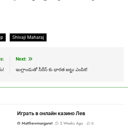
jp
Shivaji Maharaj
s:
Next:
కం!
ఇంగ్లాండుతో సీరీస్ కు భారత జట్టు ఎంపిక!
Играть в онлайн казино Лев
Matthewmargaret
2 Weeks Ago
0