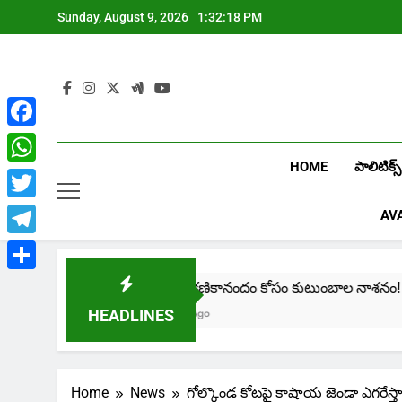
Skip
Sunday, August 9, 2026
1:32:19 PM
to
content
Facebook
HOME
పాలిటిక్స్
WhatsApp
Twitter
AV
Telegram
Share
crime: క్షణికానందం కోసం కుటుంబాల నాశనం!
1 Month Ago
HEADLINES
Home
News
గోల్కొండ కోటపై కాషాయ జెండా ఎగరేస్