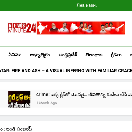
Лев казино
промокоды
2025
Newsminute24
Get All Updated Telugu News
సినిమా
ఆధ్యాత్మికం
ఆంధ్రప్రదేశ్
తెలంగాణ
క్రీడలు
ATAR: FIRE AND ASH – A VISUAL INFERNO WITH FAMILIAR CRAC
crime: ఒక్క క్లిక్‌తో మొదలై… జీవితాన్ని కుదేలు చేసే మోసాలు..!!
1 Month Ago
తాం : బండి సంజయ్