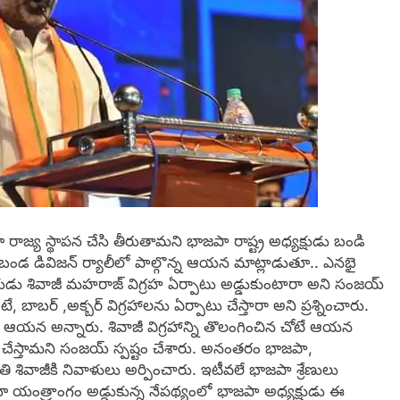
రాజ్య స్థాపన చేసి తీరుతామని భాజపా రాష్ట్ర అధ్యక్షుడు బండి
బండ డివిజన్ ర్యాలీలో పాల్గొన్న ఆయన మాట్లాడుతూ.. ఎనభై
కుడు శివాజీ మహరాజ్ విగ్రహ ఏర్పాటు అడ్డుకుంటారా అని సంజయ్
ంటే, బాబర్ ,అక్బర్ విగ్రహాలను ఏర్పాటు చేస్తారా అని ప్రశ్నించారు.
 ఆయన అన్నారు. శివాజీ విగ్రహాన్ని తొలంగించిన చోటే ఆయన
కరణం చేస్తామని సంజయ్ స్పష్టం చేశారు. అనంతరం భాజపా,
ి శివాజీకి నివాళులు అర్పించారు. ఇటీవలే భాజపా శ్రేణులు
ా యంత్రాంగం అడ్డుకున్న నేపథ్యంలో భాజపా అధ్యక్షుడు ఈ