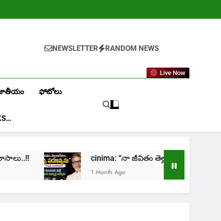
NEWSLETTER
RANDOM NEWS
Live Now
జాతీయం
ఫోటోలు
KS…
cinima: “నా జీవితం తెల్లకాగితం.. మచ్చ పడనివ్వన
1 Month Ago