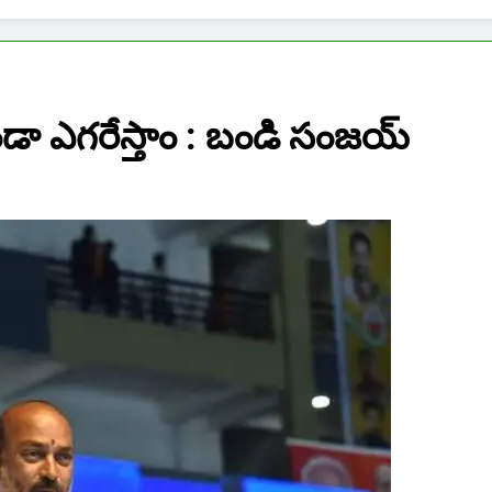
డా ఎగరేస్తాం : బండి సంజయ్