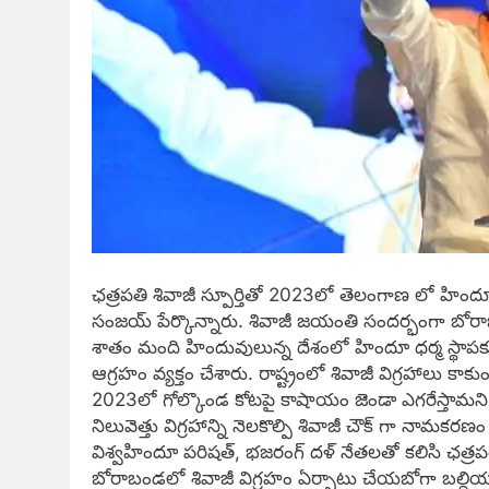
ఛత్రపతి శివాజీ స్పూర్తితో 2023లో తెలంగాణ లో హిందూ 
సంజయ్ పేర్కొన్నారు. శివాజీ జయంతి సందర్భంగా బోరా
శాతం మంది హిందువులున్న దేశంలో హిందూ ధర్మ స్థాప
ఆగ్రహం వ్యక్తం చేశారు. రాష్ట్రంలో శివాజీ విగ్రహాలు కాకు
2023లో గోల్కొండ కోటపై కాషాయం జెండా ఎగరేస్తామని
నిలువెత్తు విగ్రహాన్ని నెలకొల్పి శివాజీ చౌక్ గా నామ
విశ్వహిందూ పరిషత్, భజరంగ్ దళ్ నేతలతో కలిసి ఛత్రపత
బోరాబండలో శివాజీ విగ్రహం ఏర్పాటు చేయబోగా బల్దియ