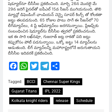
షెడ్యూల్​నూ బీసీసీఐ ప్రకటించింది. మార్చి 26న మొదలై మే
29న జరిగే ఫైనల్​తో ఐపీఎల్​ 15వ సీజన్​ ముగియనుంది. తొలి
మ్యాచ్లో డిఫెండింగ్ ఛాంపియన్ చెన్నై సూపర్ కింగ్స్ తో కోలకతా
జట్టు తలపడనుంది. 65 రోజుల పాటు సాగే ఈ సీజన్​లో 70
లీగ్‌మ్యాచ్‌లు, 4 ప్లే ఆఫ్‌మ్యాచ్‌లు జరగనున్నాయి. ప్లేఆఫ్స్​కు
సంబంధించిన షెడ్యూల్​ను బీసీసీఐ త్వరలో ప్రకటించనుంది.
ఇక ఈ సారి లఖ్​నవూ, గుజరాత్​ జట్ల రాకతో పది జట్లు
కప్పుకోసం పోటీ పడనున్నాయి. ఒక్కో జట్టు 14 మ్యాచ్‌లను
ఆడుతుంది. లీగ్​ మ్యాచ్​లన్నీ మహారాష్ట్రలోనే జరుగుతాయని
బీసీసీఐ ఇదివరకే ప్రకటించింది.
Facebook
WhatsApp
Twitter
Telegram
Share
Tagged:
BCCI
Chennai Super Kings
Gujarat Titans
IPL 2022
Kolkata knight riders
release
Schedule