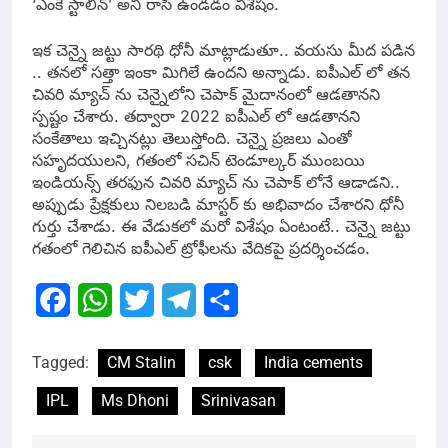
‘ఎంకే స్టాలిన్’ అని రాసి ఉండడం విశేషం.
ఇక చెన్నై జట్టు సారథి ధోనీ మాట్లాడుతూ.. వయసు మీద పడిన
.. తనలో సత్తా ఇంకా మిగిలే ఉందని అన్నాడు. ఐపీఎల్ లో తన
చివరి మ్యాచ్ ను చెన్నైలోని చెపాక్ మైదానంలో ఆడతానని
స్పష్టం చేశారు. తద్వారా 2022 ఐపీఎల్ లో ఆడతానని
సంకేతాలు ఇచ్చినట్లు తెలుస్తోంది. చెన్నై ప్రజలు ఎంతో
సహృదయులని, గతంలో సచిన్ టెండూల్కర్ ముంబయి
ఇండియన్స్ తరఫున చివరి మ్యాచ్ ను చెపాక్ లోనే ఆడాడని..
అప్పుడు ప్రేక్షకులు నిలబడి మాస్టర్ కు అభివాదం చేశారని ధోనీ
గుర్తు చేశాడు. ఈ వేడుకలో మరో విశేషం ఏంటంటే.. చెన్నై జట్టు
గతంలో గెలిచిన ఐపీఎల్ ట్రోఫీలను వేదికపై ప్రదర్శించడం.
Facebook
WhatsApp
Twitter
Telegram
Share
Tagged:
CM Stalin
csk
India cements
IPL
Ms Dhoni
Srinivasan