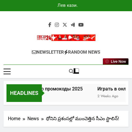
Skip
Лев казино
to
промокоды
2025
content
Newsminute24
Get All Updated Telugu News
NEWSLETTER
RANDOM NEWS
Live Now
Лев казино промокоды 2025
Играть в онлайн
HEADLINES
7 Days Ago
2 Weeks Ago
Home
News
ధోనిని ప్రశంసల్లో ముంచెత్తిన సీఎం స్టాలిన్!