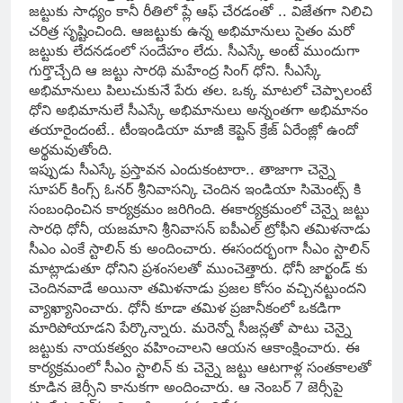
జట్టుకు సాధ్యం కానీ రీతిలో ప్లే ఆఫ్ చేరడంతో .. విజేతగా నిలిచి
చరిత్ర సృష్టించింది. ఆజట్టుకు ఉన్న అభిమానులు సైతం మరో
జట్టుకు లేదనడంలో సందేహం లేదు. సీఎస్కే అంటే ముందుగా
గుర్తొచ్చేది ఆ జట్టు సారథి మహేంద్ర సింగ్ ధోని. సీఎస్కే
అభిమానులు పిలుచుకునే పేరు తల. ఒక్క మాటలో చెప్పాలంటే
ధోని అభిమానులే సీఎస్కే అభిమానులు అన్నంతగా అభిమానం
తయారైందంటే.. టీంఇండియా మాజీ కెప్టెన్ క్రేజ్ ఏరేంజ్లో ఉందో
అర్థమవుతోంది.
ఇప్పుడు సీఎస్కే ప్రస్తావన ఎందుకంటారా.. తాజాగా చెన్నై
సూపర్ కింగ్స్ ఓనర్ శ్రీనివాసన్కి చెందిన ఇండియా సిమెంట్స్ కి
సంబంధించిన కార్యక్రమం జరిగింది. ఈకార్యక్రమంలో చెన్నై జట్టు
సారధి ధోనీ, యజమాని శ్రీనివాసన్ ఐపీఎల్ ట్రోఫీని తమిళనాడు
సీఎం ఎంకే స్టాలిన్ కు అందించారు. ఈసందర్భంగా సీఎం స్టాలిన్
మాట్లాడుతూ ధోనిని ప్రశంసలతో ముంచెత్తారు. ధోనీ జార్ఖండ్ కు
చెందినవాడే అయినా తమిళనాడు ప్రజల కోసం వచ్చినట్టుందని
వ్యాఖ్యానించారు. ధోనీ కూడా తమిళ ప్రజానీకంలో ఒకడిగా
మారిపోయాడని పేర్కొన్నారు. మరెన్నో సీజన్లతో పాటు చెన్నై
జట్టుకు నాయకత్వం వహించాలని ఆయన ఆకాంక్షించారు. ఈ
కార్యక్రమంలో సీఎం స్టాలిన్ కు చెన్నై జట్టు ఆటగాళ్ల సంతకాలతో
కూడిన జెర్సీని కానుకగా అందించారు. ఆ నెంబర్ 7 జెర్సీపై