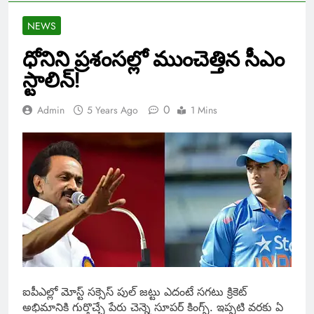
NEWS
ధోనిని ప్రశంసల్లో ముంచెత్తిన సీఎం
స్టాలిన్!
0
Admin
5 Years Ago
1 Mins
ఐపీఎల్లో మోస్ట్ సక్సెస్ పుల్ జట్టు ఎదంటే సగటు క్రికెట్
అభిమానికి గుర్తొచ్చే పేరు చెన్నె సూపర్ కింగ్స్. ఇప్పటి వరకు ఏ