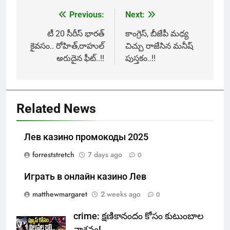
Previous:
Next:
Post
navigation
టీ 20 సీరీస్ భారత్
కాంగ్రెస్, బీజేపీ మధ్య
కైవసం.. రోహిత్,రాహుల్
చిచ్చు రాజేసిన మనీష్
అరుదైన ఫీట్..!!
పుస్తకం..!!
Related News
Лев казино промокоды 2025
forreststretch
7 days ago
0
Играть в онлайн казино Лев
matthewmargaret
2 weeks ago
0
crime: క్షణికానందం కోసం కుటుంబాల
నాశనం!