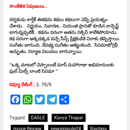
సాంకేతిక నిపుణులు..
దర్శకుడు కార్తీక్ ఈకథను కథలు కథలుగా చెప్పే ప్రయత్నం
చేశాడు . నిర్ణయం..నివారణ.. నియంత ప్రాసతో కూడిన కాన్సెప్ట్
బాగున్నప్పటికీ..
కథనం పరంగా అతను సక్సెస్ కాలేకపోయాడు.
కథ పరంగా అక్కడక్కడ వచ్చే సీన్స్ ప్రేక్షకుడికి చిరాకు తెప్పిస్తాయి.
సంగీతం బాగుంది. నేపథ్య సంగీతం ఆకట్టుకుంది. సినిమాటోగ్రఫీ
అద్భుతం. నిర్మాణ విలువలు బాగున్నాయి.
“ఒక్క మాటలో చెప్పాలంటే మాస్ మహారాజా అభిమానులకు
ఫుల్ మీల్స్ లాంటి సినిమా “
రివ్యూ రేటింగ్
; 2. 75/5
Facebook
WhatsApp
Twitter
Telegram
Share
Tagged:
EAGLE
Kavya Thapar
movie Review
newsminute24
Raviteja