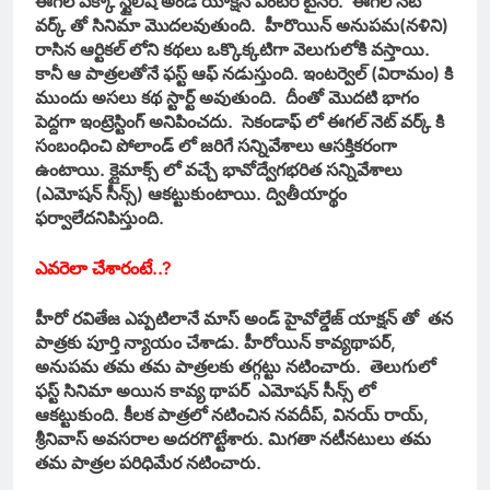
ఈగల్ పక్కా స్టైలిష్ అండ్ యాక్షన్ ఎంటర్ టైనర్. ఈగల్ నెట్
వర్క్ తో సినిమా మొదలవుతుంది. హీరొయిన్ అనుపమ(నళిని)
రాసిన ఆర్టికల్ లోని కథలు ఒక్కొక్కటిగా వెలుగులోకి వస్తాయి.
కానీ ఆ పాత్రలతోనే ఫస్ట్ ఆఫ్ నడుస్తుంది. ఇంటర్వెల్ (విరామం) కి
ముందు అసలు కథ స్టార్ట్ అవుతుంది. దీంతో మొదటి భాగం
పెద్దగా ఇంట్రెస్టింగ్ అనిపించదు. సెకండాఫ్ లో ఈగల్ నెట్ వర్క్ కి
సంబంధించి పోలాండ్ లో జరిగే సన్నివేశాలు ఆసక్తికరంగా
ఉంటాయి. క్లైమాక్స్ లో వచ్చే భావోద్వేగభరిత సన్నివేశాలు
(ఎమోషన్ సీన్స్) ఆకట్టుకుంటాయి. ద్వితీయార్థం
ఫర్వాలేదనిపిస్తుంది.
ఎవరెలా చేశారంటే..?
హీరో రవితేజ ఎప్పటిలానే మాస్ అండ్ హైవోల్డేజ్ యాక్షన్ తో తన
పాత్రకు పూర్తి న్యాయం చేశాడు. హీరోయిన్ కావ్యథాపర్,
అనుపమ తమ తమ పాత్రలకు తగ్గట్టు నటించారు. తెలుగులో
ఫస్ట్ సినిమా అయిన కావ్య థాపర్ ఎమోషన్ సీన్స్ లో
ఆకట్టుకుంది. కీలక పాత్రలో నటించిన నవదీప్, వినయ్ రాయ్,
శ్రీనివాస్ అవసరాల అదరగొట్టేశారు. మిగతా నటీనటులు తమ
తమ పాత్రల పరిధిమేర నటించారు.