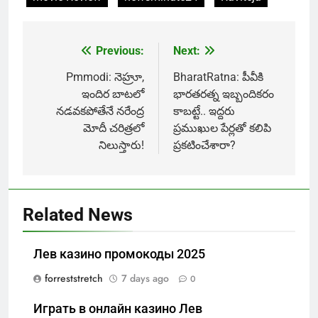
Previous:
Next:
Post
navigation
Pmmodi: నెహ్రూ,
BharatRatna: పీవీకి
ఇందిర బాటలో
భారతరత్న ఇబ్బందికరం
నడవకపోతేనే నరేంద్ర
కాబట్టే.. ఇద్దరు
మోదీ చరిత్రలో
ప్రముఖుల పేర్లతో కలిపి
నిలుస్తారు!
ప్రకటించేశారా?
Related News
Лев казино промокоды 2025
forreststretch
7 days ago
0
Играть в онлайн казино Лев