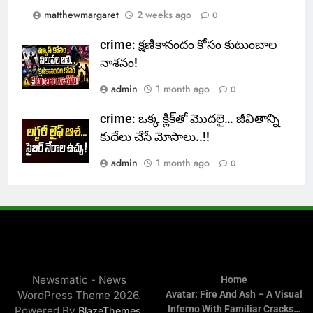
matthewmargaret
2 weeks ago
0
crime: క్షణికానందం కోసం కుటుంబాల
నాశనం!
admin
1 month ago
0
crime: ఒక్క క్లిక్‌తో మొదలై… జీవితాన్ని
కుదేలు చేసే మోసాలు..!!
admin
1 month ago
0
Newsmatic - News
Home
WordPress Theme 2026.
Avatar: Fire And Ash – A Visual
Inferno With Familiar Cracks…
Powered By
.
BlazeThemes