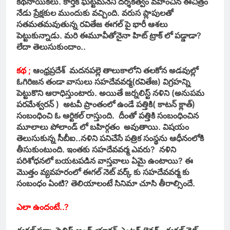
కథనాయికలు. కార్తీక్ ఘట్టమనేని దర్శకత్వం వహించిన ఈచిత్రం
నేడు ప్రేక్షకుల ముందుకు వచ్చింది. వరుస ప్లాపులతో
సతమతమవుతున్న రవితేజ ఈగల్ పై భారీ ఆశలు
పెట్టుకున్నాడు. మరి ఈమూవీతోనైనా హిట్ ట్రాక్ లో పడ్డాడా?
లేదా తెలుసుకుందాం..
కథ ;
ఆంధ్రప్రదేశ్ మదనపల్లె తాలుకాలోని తలకోన అడవుల్లో
ఓగిరిజన తండా వాసులు సహదేవవర్మ(రవితేజ) విగ్రహన్ని
పెట్టుకొని ఆరాధిస్తుంటారు. అయితే జర్నలిస్ట్ నళిని (అనుపమ
పరమేశ్వరన్ ) అటవీ ప్రాంతంలో ఉండే పత్తికి( కాటన్ క్లాత్)
సంబంధించి ఓ ఆర్టికల్ రాస్తుంది. దీంతో పత్తికి సంబంధించిన
మూలాలు పోలాండ్ లో బహిర్గతం అవుతాయి. విషయం
తెలుసుకున్న సీబీఐ..
నళిని పనిచేసే పత్రిక సంస్థను ఆధీనంలోకి
తీసుకుంటుంది. ఇంతకు సహదేవవర్మ ఎవరు? నళిని
పరిశోధనలో బయటపడిన వాస్తవాలు ఏమై ఉంటాయి? ఈ
మొత్తం వ్యవహరంలో ఈగల్ నెట్ వర్క్ కు సహదేవవర్మ కు
సంబంధం ఏంటి? తెలియాలంటే సినిమా చూసి తీరాల్సిందే.
ఎలా ఉందంటే..?