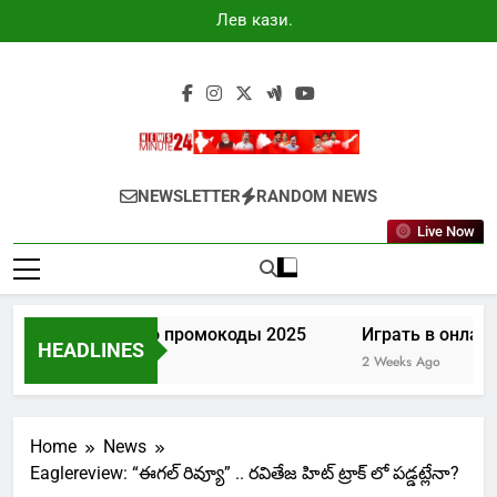
Skip
Лев казино
to
промокоды
2025
content
Newsminute24
Get All Updated Telugu News
NEWSLETTER
RANDOM NEWS
Live Now
Лев казино промокоды 2025
Играть в онлайн
HEADLINES
7 Days Ago
2 Weeks Ago
Home
News
Eaglereview: “ఈగల్ రివ్యూ” .. రవితేజ హిట్ ట్రాక్ లో పడ్డట్లేనా?