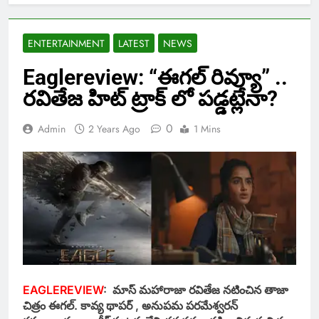
ENTERTAINMENT
LATEST
NEWS
Eaglereview: “ఈగల్ రివ్యూ” ..
రవితేజ హిట్ ట్రాక్ లో పడ్డట్లేనా?
0
Admin
2 Years Ago
1 Mins
EAGLEREVIEW
: మాస్ మహారాజా రవితేజ నటించిన తాజా
చిత్రం ఈగల్. కావ్య థాపర్ , అనుపమ పరమేశ్వరన్