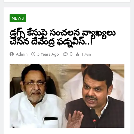
NEWS
డ్రగ్స్ కేసుపై సంచలన వ్యాఖ్యలు
చేసిన దేవేంద్ర ఫడ్నవీస్..!
0
Admin
5 Years Ago
1 Min