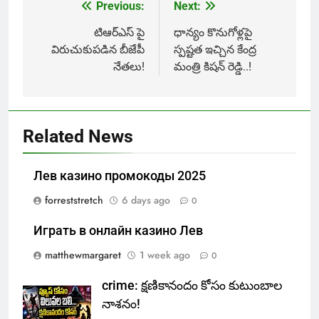
Previous:
Next:
Post
navigation
టిఆర్ఎస్ పై
ధాన్యం కొనుగోళ్లపై
విరుచుకుపడిన బీజేపీ
స్పష్టత ఇచ్చిన కేంద్ర
నేతలు!
మంత్రి కిషన్ రెడ్డి..!
Related News
Лев казино промокоды 2025
forreststretch
6 days ago
0
Играть в онлайн казино Лев
matthewmargaret
1 week ago
0
crime: క్షణికానందం కోసం కుటుంబాల
నాశనం!