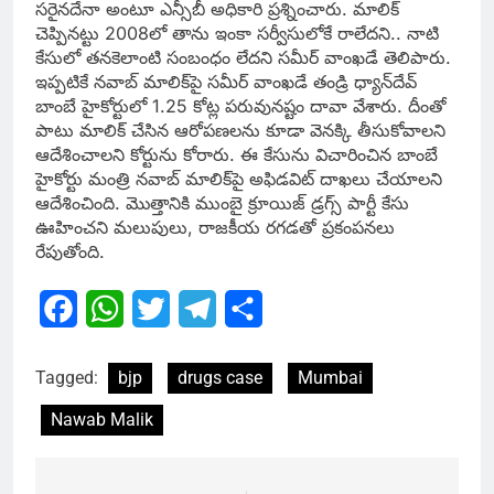
సరైనదేనా అంటూ ఎన్సీబీ అధికారి ప్రశ్నించారు. మాలిక్
చెప్పినట్టు 2008లో తాను ఇంకా సర్వీసులోకే రాలేదని.. నాటి
కేసులో తనకెలాంటి సంబంధం లేదని సమీర్ వాంఖడే తెలిపారు.
ఇప్పటికే నవాబ్ మాలిక్‌పై సమీర్ వాంఖడే తండ్రి ధ్యాన్‌దేవ్
బాంబే హైకోర్టులో 1.25 కోట్ల పరువునష్టం దావా వేశారు. దీంతో
పాటు మాలిక్ చేసిన ఆరోపణలను కూడా వెనక్కి తీసుకోవాలని
ఆదేశించాలని కోర్టును కోరారు. ఈ కేసును విచారించిన బాంబే
హైకోర్టు మంత్రి నవాబ్ మాలిక్‌పై అఫిడవిట్ దాఖలు చేయాలని
ఆదేశించింది. మొత్తానికి ముంబై క్రూయిజ్ డ్రగ్స్ పార్టీ కేసు
ఊహించని మలుపులు, రాజకీయ రగడతో ప్రకంపనలు
రేపుతోంది.
Facebook
WhatsApp
Twitter
Telegram
Share
Tagged:
bjp
drugs case
Mumbai
Nawab Malik