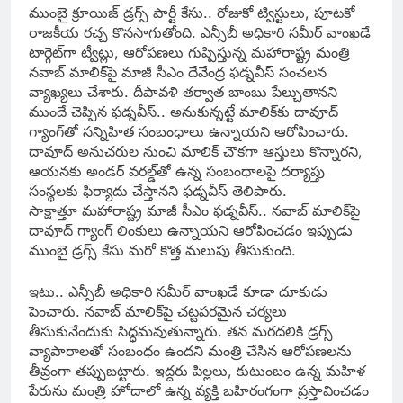
ముంబై క్రూయిజ్ డ్రగ్స్ పార్టీ కేసు.. రోజుకో ట్విస్టులు, పూటకో
రాజకీయ రచ్చ కొనసాగుతోంది. ఎన్సీబీ అధికారి సమీర్ వాంఖడే
టార్గెట్‌గా ట్వీట్లు, ఆరోపణలు గుప్పిస్తున్న మహారాష్ట్ర మంత్రి
నవాబ్ మాలిక్‌పై మాజీ సీఎం దేవేంద్ర ఫడ్నవీస్ సంచలన
వ్యాఖ్యలు చేశారు. దీపావళి తర్వాత బాంబు పేల్చుతానని
ముందే చెప్పిన ఫడ్నవీస్.. అనుకున్నట్టే మాలిక్‌కు దావూద్
గ్యాంగ్‌తో సన్నిహిత సంబంధాలు ఉన్నాయని ఆరోపించారు.
దావూద్ అనుచరుల నుంచి మాలిక్ చౌకగా ఆస్తులు కొన్నారని,
ఆయనకు అండర్ వరల్డ్‌తో ఉన్న సంబంధాలపై దర్యాప్తు
సంస్థలకు ఫిర్యాదు చేస్తానని ఫడ్నవీస్ తెలిపారు.
సాక్షాత్తూ మహారాష్ట్ర మాజీ సీఎం ఫడ్నవీస్.. నవాబ్ మాలిక్‌పై
దావూద్ గ్యాంగ్‌ లింకులు ఉన్నాయని ఆరోపించడం ఇప్పుడు
ముంబై డ్రగ్స్ కేసు మరో కొత్త మలుపు తీసుకుంది.
ఇటు.. ఎన్సీబీ అధికారి సమీర్ వాంఖడే కూడా దూకుడు
పెంచారు. నవాబ్ మాలిక్‌పై చట్టపరమైన చర్యలు
తీసుకునేందుకు సిద్ధమవుతున్నారు. తన మరదలికి డ్రగ్స్
వ్యాపారాలతో సంబంధం ఉందని మంత్రి చేసిన ఆరోపణలను
తీవ్రంగా తప్పుబట్టారు. ఇద్దరు పిల్లలు, కుటుంబం ఉన్న మహిళ
పేరును మంత్రి హోదాలో ఉన్న వ్యక్తి బహిరంగంగా ప్రస్తావించడం