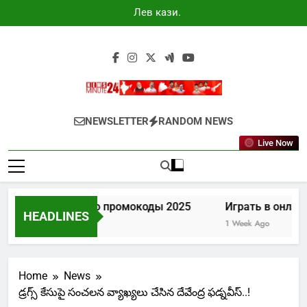
Skip
Лев казино
to
промокоды
2025
content
Newsminute24
Get All Updated Telugu News
NEWSLETTER
RANDOM NEWS
Live Now
Лев казино промокоды 2025
Играть в онлайн
HEADLINES
6 Days Ago
1 Week Ago
Home
News
డ్రగ్స్ కేసుపై సంచలన వ్యాఖ్యలు చేసిన దేవేంద్ర ఫడ్నవీస్..!