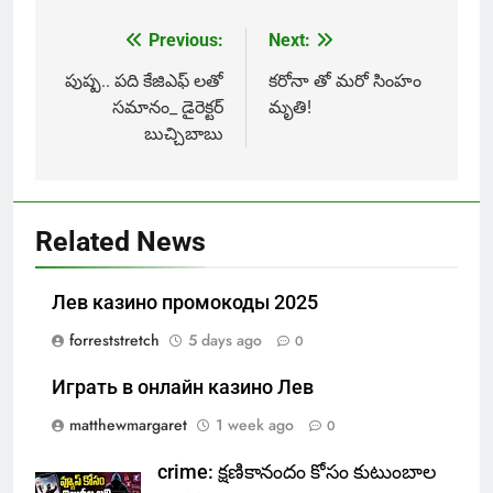
Previous:
Next:
Post
navigation
పుష్ప.. పది కేజిఎఫ్ లతో
కరోనా తో మరో సింహం
సమానం_ డైరెక్టర్
మృతి!
బుచ్చిబాబు
Related News
Лев казино промокоды 2025
forreststretch
5 days ago
0
Играть в онлайн казино Лев
matthewmargaret
1 week ago
0
crime: క్షణికానందం కోసం కుటుంబాల