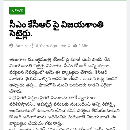
NEWS
సీఎం కేసీఆర్ పై విజయశాంతి
సెటైర్లు.
0
Admin
5 Years Ago
1 Min
తెలంగాణ ముఖ్యమంత్రి కేసీఆర్ పై మాజీ ఎంపీ బిజెపి నేత
విజయశాంతి సెటైర్లు విసిరారు. సీఎం కేసీఆర్ అన్ని జిల్లాల
పర్యటన నేపథ్యంలో ఆమె ఈ వ్యాఖ్యలు చేశారు. కెసిఆర్
మాటకు భయపడాల్సిన అవసరం లేదని.. ఆయన ఓట్ల పండగ
అప్పుడు తప్ప.. ఫాంహౌస్ నుంచి బయటకు రాడని ఎద్దేవా
చేశారు.
పల్లె ప్రగతి పట్టణ ప్రగతి పనులను తానే స్వయంగా
పరిశీలిస్తానని.. అభివృద్ధి పనులకు సంబంధించి అన్ని రిపోర్ట్స్
అందుబాటులో ఉండాలని లేనిచో కఠిన చర్యలు తీసుకుంటామని
కెసిఆర్ అధికారులను ఆదేశించిన మరునాడే విజయశాంతి ఈ
వ్యాఖ్యలు చేయడం గమనార్హం.
ఇక‌, నాగార్జున‌సాగర్ ఎన్నికలప్పుడు 15 రోజుల్లో మళ్ళీ సాగర్