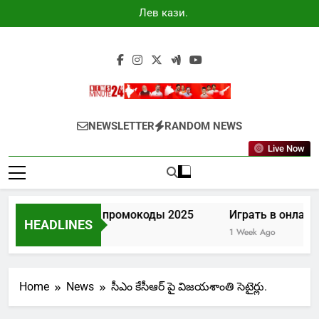
Skip
Лев казино
to
промокоды
2025
content
Newsminute24
Get All Updated Telugu News
NEWSLETTER
RANDOM NEWS
Live Now
Лев казино промокоды 2025
Играть в онлайн
HEADLINES
5 Days Ago
1 Week Ago
Home
News
సీఎం కేసీఆర్ పై విజయశాంతి సెటైర్లు.