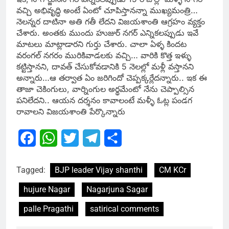
వచ్చి అభివృద్ధి అంటే ఏంటో చూపిస్తానన్నా ముఖ్యమంత్రి…
నెలన్నర దాటినా అతి గతీ లేద‌ని విజ‌య‌శాంతి ఆగ్రహం వ్యక్తం
చేశారు. అంతకు ముందు హుజుర్ నగర్ ఎన్నికలప్పుడు ఇవే
మాటలు మాట్లాడారని గుర్తు చేశారు. చాలా ఏళ్ళ కిందట
వరంగల్ నగరం మురికివాడలకు వచ్చి… వారికి కొత్త ఇళ్ళు
కట్టిస్తానని, దావత్ చేసుకోవడానికి 5 నెలల్లో మళ్లీ వస్తానని
అన్నారు…ఆ తర్వాత ఏం జరిగిందో చెప్పక్కర్లేద‌న్నారు.. ఇక ఈ
తాజా చెకింగులు, వార్నింగుల అర్థమేంటో నేను చెప్పాల్సిన
పనిలేదని.. ఆయన దర్శనం కావాలంటే మళ్ళీ ఓట్ల పండగ
రావాలని విజయశాంతి పేర్కొన్నారు
Facebook
WhatsApp
Twitter
Telegram
Share
Tagged:
BJP leader Vijay shanthi
CM KCr
hujure Nagar
Nagarjuna Sagar
palle Pragathi
satirical comments