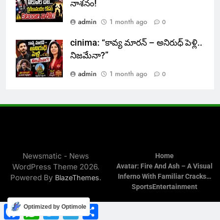
నాశనం!
admin
1 month ago
0
cinima: “కావ్య మారన్ – అనిరుధ్ పెళ్లి..
నిజమేనా?”
admin
1 month ago
0
Newsmatic - News
Home
WordPress Theme 2026.
Avatar: Fire And Ash – A Visual
Inferno With Familiar Cracks…
Powered By
.
BlazeThemes
Sports
Entertainment
Facebook
WhatsApp
Twitter
Telegram
Share
Optimized by Optimole