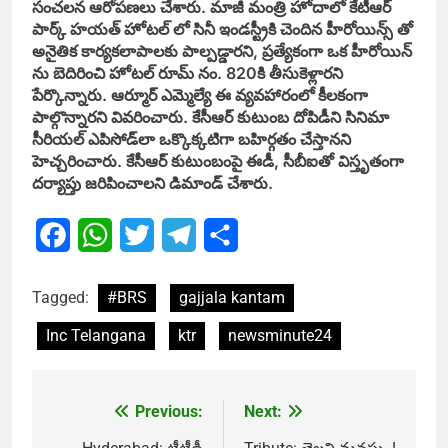
సంచలన ఆరోపణలు చేశారు. మాజీ మంత్రి హోదాలో కేటీఆర్
పార్క్ హయత్ హోటల్ లో సినీ ఇండస్ట్రీకి చెందిన హీరోయిన్స్ తో
అనైతిక కార్యకలాపాలకు పాల్పడ్డారని, ప్రత్యేకంగా ఒక హీరోయిన్
ను బెదిరించి హోటల్ రూమ్ నం. 820కి తీసుకెళ్లారని
పేర్కొన్నారు. ఆర్మూర్ ఎమ్మెల్యే ఈ వ్యవహారంలో కీలకంగా
పాల్గొన్నారని వివరించారు. కేసీఆర్ కుటుంబ దోపిడీని సినిమా
సీరియల్ ఎపిసోడ్‌లా ఒక్కొక్కటిగా బహిర్గతం చేస్తానని
హెచ్చరించారు. కేసీఆర్ కుటుంబంపై ఈడీ, సీబీఐతో విస్తృతంగా
దర్యాప్తు జరిపించాలని డిమాండ్ చేశారు.
Facebook
WhatsApp
Twitter
Telegram
Share
Tagged:
#BRS
gajjala kantam
Inc Telangana
ktr
newsminute24
Previous:
Next:
Post