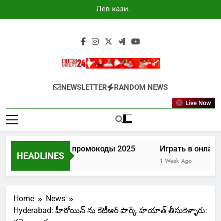
Skip
Лев казино
to
промокоды
2025
content
Newsminute24
Get All Updated Telugu News
NEWSLETTER
RANDOM NEWS
Live Now
Лев казино промокоды 2025
Играть в онлайн 
HEADLINES
4 Days Ago
1 Week Ago
Home
News
Hyderabad: హీరోయిన్ ను కేటీఆర్ పార్క్ హయాత్ తీసుకెళ్ళారు: