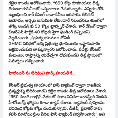
గజ్జెల కాంతం ఆరోపించారు. “650 కోట్ల రూపాయలు లెక్క
లేకుండా కంపెనీలతో ఒప్పందాలు చేసుకున్నారు. ఎన్నికల కోడ్
ఉల్లంఘించి కార్ రేసింగ్ లావాదేవీలు జరిపారు. కేబినెట్
ఆమోదం, ఆర్బిఐ అనుమతి లేకుండానే నిబంధనలు తుంగలో
తొక్కి లండన్ కు 50 కోట్లు ట్రాన్స్ఫర్ చేశారు. కార్ రేసింగ్ ద్వారా
బీఆర్ఎస్ పార్టీకి 40 కోట్లకు పైగా ఫండింగ్ వచ్చిందని
వెల్లడించారు. ప్రభుత్వ భూముల దోపిడీ
GHMC పరిధిలో ఉన్న ప్రభుత్వ భూములను ఇష్టానుసారం
ఆక్రమించుకుని లాక్కున్నారని ఆరోపించారు. పదేళ్లు కేసీఆర్
కుటుంబం రాష్ట్రాన్ని యథేచ్చగా దోచుకుందని తీవ్ర స్థాయిలో
విమర్శలు గుప్పించారు.
హిరోయిన్ ను బెదిరించి పార్క్ హయత్ కి..
కేసీఆర్ ప్రభుత్వ హయాంలో ఫోన్ ట్యాపింగ్ ద్వారా రాజకీయ
ప్రత్యర్థుల్ని బెదిరించారని గజ్జెల కాంతం తీవ్ర ఆరోపణలు చేశారు.
“650 మంది కాంగ్రెస్ నేతలతో పాటు సినిమా ఇండస్ట్రీకి చెందిన
హీరోయిన్స్ ఫోన్లను కూడా ట్యాప్ చేశారు. జ్యువెలరీ షాపులను
బెదిరించి కోట్లకు కోట్లు దండుకున్నారు. డీజీపీ, ప్రభాకర్ రావు
కలిసి మావోయిస్టుల పేరిట ఫోన్ ట్యాపింగ్ నిర్వహించారు” అని