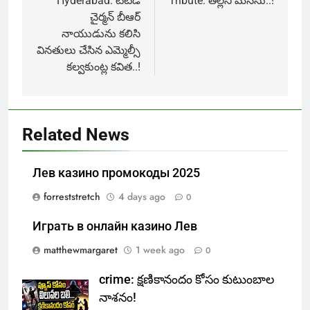
navigation
Hyderabad: టీటీడీ
Tribute: తెల్లని మనసు..!
చైర్మన్ బీఆర్
నాయుడును కలిసి
వినతులు చేసిన ఎమ్మెల్సీ
కల్వకుంట్ల కవిత..!
Related News
Лев казино промокоды 2025
forreststretch
4 days ago
0
Играть в онлайн казино Лев
matthewmargaret
1 week ago
0
crime: క్షణికానందం కోసం కుటుంబాల
నాశనం!