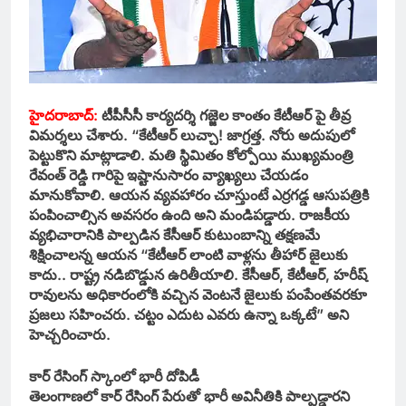
హైదరాబాద్:
టీపీసీసీ కార్యదర్శి గజ్జెల కాంతం కేటీఆర్ పై తీవ్ర
విమర్శలు చేశారు. “కేటీఆర్ లుచ్చా! జాగ్రత్త. నోరు అదుపులో
పెట్టుకొని మాట్లాడాలి. మతి స్థిమితం కోల్పోయి ముఖ్యమంత్రి
రేవంత్ రెడ్డి గారిపై ఇష్టానుసారం వ్యాఖ్యలు చేయడం
మానుకోవాలి. ఆయన వ్యవహారం చూస్తుంటే ఎర్రగడ్డ ఆసుపత్రికి
పంపించాల్సిన అవసరం ఉంది అని మండిపడ్డారు. రాజకీయ
వ్యభిచారానికి పాల్పడిన కేసీఆర్ కుటుంబాన్ని తక్షణమే
శిక్షించాలన్న ఆయన “కేటీఆర్ లాంటి వాళ్లను తీహార్ జైలుకు
కాదు.. రాష్ట్ర నడిబొడ్డున ఉరితీయాలి. కేసీఆర్, కేటీఆర్, హరీష్
రావులను అధికారంలోకి వచ్చిన వెంటనే జైలుకు పంపేంతవరకూ
ప్రజలు సహించరు. చట్టం ఎదుట ఎవరు ఉన్నా ఒక్కటే” అని
హెచ్చరించారు.
కార్ రేసింగ్ స్కాంలో భారీ దోపిడీ
తెలంగాణలో కార్ రేసింగ్ పేరుతో భారీ అవినీతికి పాల్పడ్డారని