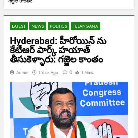
గజ్జెల కాంతం
LATEST
NEWS
POLITICS
TELANGANA
Hyderabad: హీరోయిన్ ను
కేటీఆర్ పార్క్ హయాత్
తీసుకెళ్ళారు: గజ్జెల కాంతం
0
Admin
1 Year Ago
1 Mins